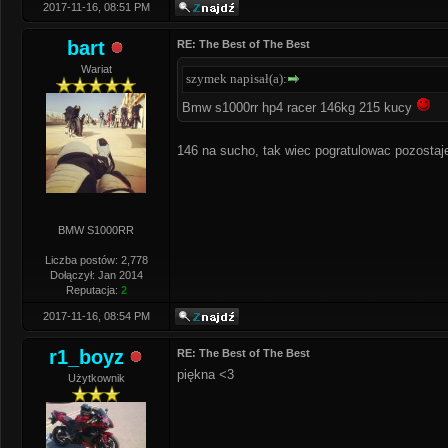
2017-11-16, 08:51 PM
bart
RE: The Best of The Best
Wariat
szymek napisał(a):
Bmw s1000rr hp4 racer 146kg 215 kucy
146 na sucho, tak wiec pogratulowac pozosta
BMW S1000RR
Liczba postów: 2,778
Dołączył: Jan 2014
Reputacja:
2
2017-11-16, 08:54 PM
r1_boyz
RE: The Best of The Best
piękna <3
Użytkownik