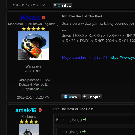
2017-11-17, 02:05 PM
Koczis
RE: The Best of The Best
Juz siebie widze jak na takiej beemce j
Moderator - Forumowa Legenda :)
---
Jawa TS350 > XJ600s > FZS600 > RN12
> RN32 + RN01 > RN65 2024 > RN01 199
Moje kiepskie filmy na YT:
https://www.y
Warszawa
RN65 i RN01
Liczba postów: 10,723
Dołączył: May 2011
Reputacja:
58
2017-11-17, 08:23 PM
artek45
RE: The Best of The Best
Konkretny
Kafel napisał(a):
bart napisał(a):