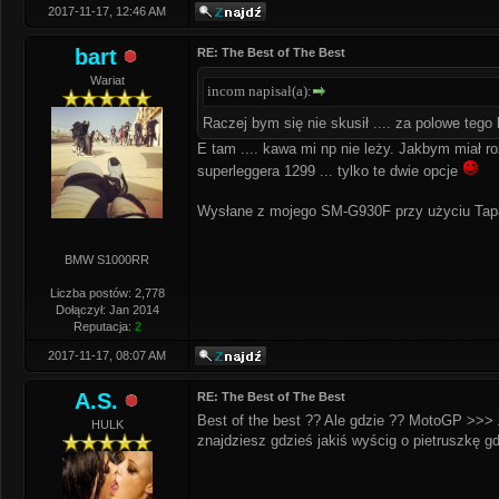
2017-11-17, 12:46 AM
bart
RE: The Best of The Best
Wariat
incom napisał(a):
Raczej bym się nie skusił .... za polowe tego
E tam .... kawa mi np nie leży. Jakbym miał ro
superleggera 1299 ... tylko te dwie opcje
Wysłane z mojego SM-G930F przy użyciu Tap
BMW S1000RR
Liczba postów: 2,778
Dołączył: Jan 2014
Reputacja:
2
2017-11-17, 08:07 AM
A.S.
RE: The Best of The Best
Best of the best ?? Ale gdzie ?? MotoGP >>
HULK
znajdziesz gdzieś jakiś wyścig o pietruszkę g