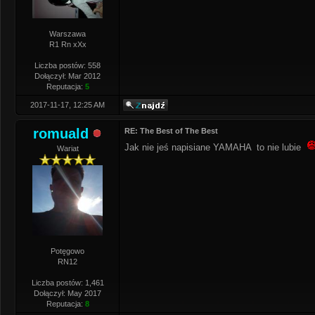
Warszawa
R1 Rn xXx
Liczba postów: 558
Dołączył: Mar 2012
Reputacja:
5
2017-11-17, 12:25 AM
romuald
RE: The Best of The Best
Jak nie jeś napisiane YAMAHA to nie lubie
Wariat
Potęgowo
RN12
Liczba postów: 1,461
Dołączył: May 2017
Reputacja:
8