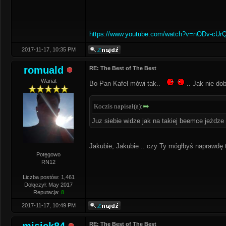
https://www.youtube.com/watch?v=nODv-cUr
2017-11-17, 10:35 PM
romuald
RE: The Best of The Best
Wariat
Bo Pan Kafel mówi tak..
.. Jak nie do
Koczis napisał(a):
Juz siebie widze jak na takiej beemce jeżdz
Jakubie, Jakubie .. czy Ty mógłbyś naprawdę tak pos
Potęgowo
RN12
Liczba postów: 1,461
Dołączył: May 2017
Reputacja:
8
2017-11-17, 10:49 PM
RE: The Best of The Best