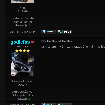
Kock
R1 Rn20
Liczba postów: 326
Dołączył: Jan 2017
Reputacja:
2
2017-11-16, 09:25 PM
godlefas
RE: The Best of The Best
jak na forum R1 można wrzucić temat "The Be
MaR1usZ
__________
łuuu tu tu tut tuuuu
ODWYK
Liczba postów: 997
Dołączył: Apr 2012
Reputacja:
2