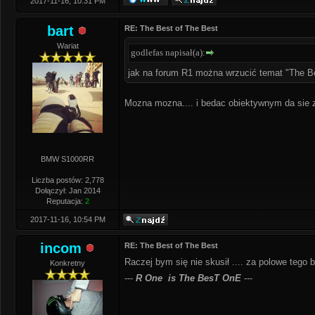
2017-11-16, 10:31 PM
bart
RE: The Best of The Best
Wariat
godlefas napisał(a):
jak na forum R1 można wrzucić temat "The B
Mozna mozna.... i bedac obiektywnym da sie z
BMW S1000RR
Liczba postów: 2,778
Dołączył: Jan 2014
Reputacja:
2
2017-11-16, 10:54 PM
incom
RE: The Best of The Best
Raczej bym się nie skusił .... za polowe tego 
Konkretny
---
R One is The BesT OnE
---