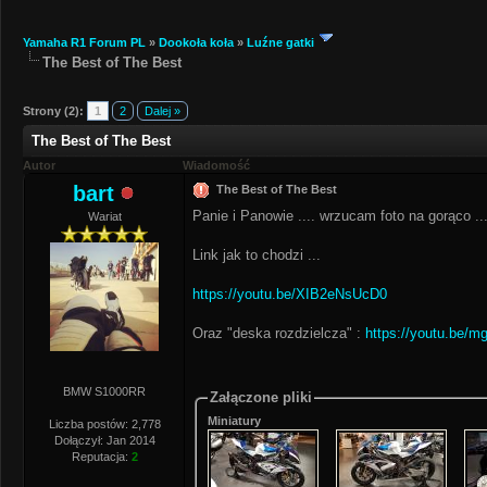
Yamaha R1 Forum PL
»
Dookoła koła
»
Luźne gatki
The Best of The Best
Strony (2):
1
2
Dalej »
The Best of The Best
Autor
Wiadomość
bart
The Best of The Best
Panie i Panowie .... wrzucam foto na gorąco ..
Wariat
Link jak to chodzi ...
https://youtu.be/XIB2eNsUcD0
Oraz "deska rozdzielcza" :
https://youtu.be/
BMW S1000RR
Załączone pliki
Miniatury
Liczba postów: 2,778
Dołączył: Jan 2014
Reputacja:
2