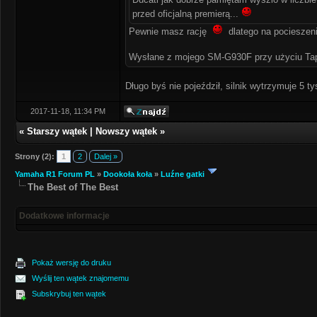
przed oficjalną premierą...
Pewnie masz rację
dlatego na pocieszeni
Wysłane z mojego SM-G930F przy użyciu Ta
Długo byś nie pojeździł, silnik wytrzymuje 5 t
2017-11-18, 11:34 PM
«
Starszy wątek
|
Nowszy wątek
»
Strony (2):
1
2
Dalej »
Yamaha R1 Forum PL
»
Dookoła koła
»
Luźne gatki
The Best of The Best
Dodatkowe informacje
Pokaż wersję do druku
Wyślij ten wątek znajomemu
Subskrybuj ten wątek