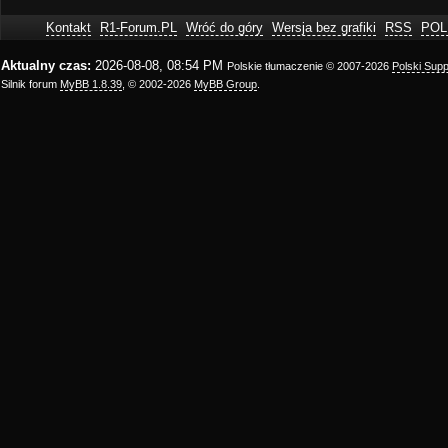
Kontakt
R1-Forum.PL
Wróć do góry
Wersja bez grafiki
RSS
POL
Aktualny czas:
2026-08-08, 08:54 PM
Polskie tłumaczenie © 2007-2026
Polski Sup
Silnik forum
MyBB 1.8.39
, © 2002-2026
MyBB Group
.