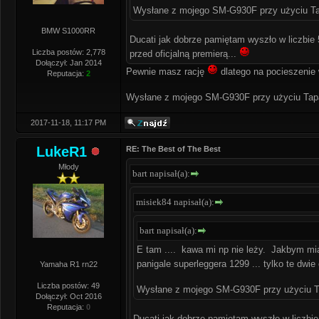
Wysłane z mojego SM-G930F przy użyciu Ta
BMW S1000RR
Ducati jak dobrze pamiętam wyszło w liczbie
Liczba postów: 2,778
przed oficjalną premierą...
Dołączył: Jan 2014
Pewnie masz rację
dlatego na pocieszenie
Reputacja:
2
Wysłane z mojego SM-G930F przy użyciu Tap
2017-11-18, 11:17 PM
LukeR1
RE: The Best of The Best
Młody
bart napisał(a):
misiek84 napisał(a):
bart napisał(a):
E tam .... kawa mi np nie leży. Jakbym miał
panigale superleggera 1299 ... tylko te dwie
Yamaha R1 rn22
Liczba postów: 49
Wysłane z mojego SM-G930F przy użyciu T
Dołączył: Oct 2016
Reputacja:
0
Ducati jak dobrze pamiętam wyszło w liczbi