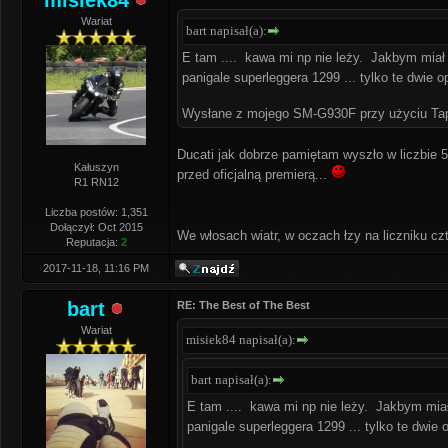
misiek84
Wariat
bart napisał(a):
E tam .... kawa mi np nie leży. Jakbym miał r
panigale superleggera 1299 ... tylko te dwie 
Wysłane z mojego SM-G930F przy użyciu Ta
Ducati jak dobrze pamiętam wyszło w liczbie 
Kałuszyn
przed oficjalną premierą...
R1 RN12
Liczba postów: 1,351
Dołączył: Oct 2015
We włosach wiatr, w oczach łzy na liczniku czt
Reputacja:
2
2017-11-18, 11:16 PM
bart
RE: The Best of The Best
Wariat
misiek84 napisał(a):
bart napisał(a):
E tam .... kawa mi np nie leży. Jakbym miał 
panigale superleggera 1299 ... tylko te dwie 