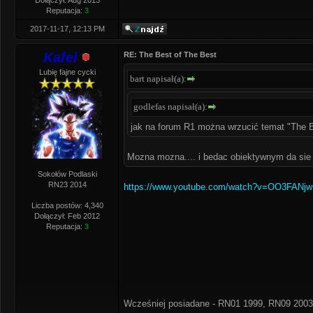
Dołączył: Aug 2013
Reputacja:
3
2017-11-17, 12:13 PM
Kafel
RE: The Best of The Best
Lubię fajne cycki
bart napisał(a):
godlefas napisał(a):
jak na forum R1 można wrzucić temat "The 
Mozna mozna.... i bedac obiektywnym da sie 
Sokołów Podlaski
RN23 2014
https://www.youtube.com/watch?v=OO3FANj
Liczba postów: 4,340
Dołączył: Feb 2012
Reputacja:
3
Wcześniej posiadane - RN01 1999, RN09 2003