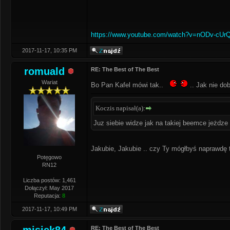
https://www.youtube.com/watch?v=nODv-cUr
2017-11-17, 10:35 PM
romuald
RE: The Best of The Best
Wariat
Bo Pan Kafel mówi tak..
.. Jak nie do
Koczis napisał(a):
Juz siebie widze jak na takiej beemce jeżdz
Jakubie, Jakubie .. czy Ty mógłbyś naprawdę tak pos
Potęgowo
RN12
Liczba postów: 1,461
Dołączył: May 2017
Reputacja:
8
2017-11-17, 10:49 PM
RE: The Best of The Best