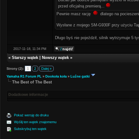
przed oficjalną premierą...
Pewnie masz rację
dlatego na pocieszeni
Wysłane z mojego SM-G930F przy użyciu Ta
Długo byś nie pojeździł, silnik wytrzymuje 5 t
2017-11-18, 11:34 PM
«
Starszy wątek
|
Nowszy wątek
»
Strony (2):
1
2
Dalej »
Yamaha R1 Forum PL
»
Dookoła koła
»
Luźne gatki
The Best of The Best
Dodatkowe informacje
Pokaż wersję do druku
Wyślij ten wątek znajomemu
Subskrybuj ten wątek