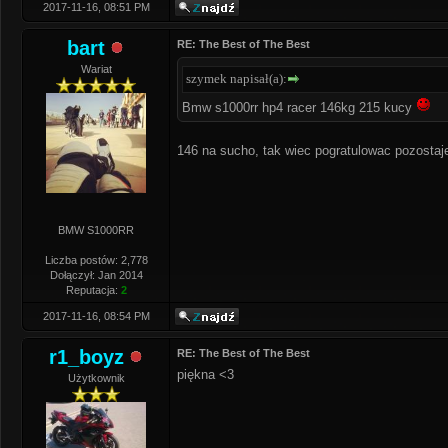
2017-11-16, 08:51 PM
bart
RE: The Best of The Best
Wariat
szymek napisał(a):
Bmw s1000rr hp4 racer 146kg 215 kucy
146 na sucho, tak wiec pogratulowac pozosta
BMW S1000RR
Liczba postów: 2,778
Dołączył: Jan 2014
Reputacja:
2
2017-11-16, 08:54 PM
r1_boyz
RE: The Best of The Best
piękna <3
Użytkownik