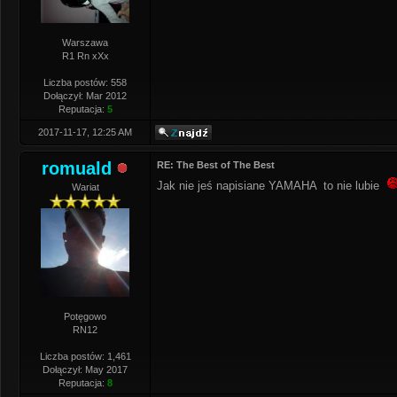
Warszawa
R1 Rn xXx
Liczba postów: 558
Dołączył: Mar 2012
Reputacja:
5
2017-11-17, 12:25 AM
romuald
RE: The Best of The Best
Jak nie jeś napisiane YAMAHA to nie lubie
Wariat
Potęgowo
RN12
Liczba postów: 1,461
Dołączył: May 2017
Reputacja:
8