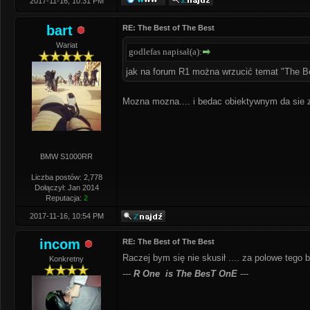
2017-11-16, 10:31 PM
bart
RE: The Best of The Best
Wariat
godlefas napisał(a):
jak na forum R1 można wrzucić temat "The B
Mozna mozna.... i bedac obiektywnym da sie z
BMW S1000RR
Liczba postów: 2,778
Dołączył: Jan 2014
Reputacja:
2
2017-11-16, 10:54 PM
incom
RE: The Best of The Best
Raczej bym się nie skusił .... za polowe tego 
Konkretny
---
R One is The BesT OnE
---