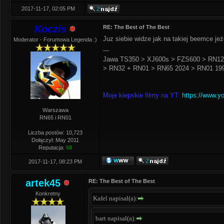
2017-11-17, 02:05 PM
Koczis
RE: The Best of The Best
Juz siebie widze jak na takiej beemce j
Moderator - Forumowa Legenda :)
---
Jawa TS350 > XJ600s > FZS600 > RN12
> RN32 + RN01 > RN65 2024 > RN01 199
Moje kiepskie filmy na YT:
https://www.y
Warszawa
RN65 i RN01
Liczba postów: 10,723
Dołączył: May 2011
Reputacja:
58
2017-11-17, 08:23 PM
artek45
RE: The Best of The Best
Konkretny
Kafel napisał(a):
bart napisał(a):