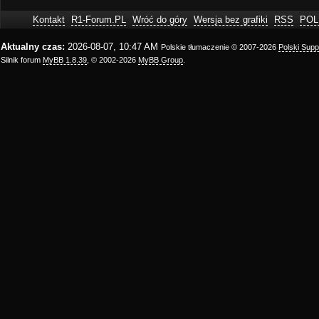
Kontakt
R1-Forum.PL
Wróć do góry
Wersja bez grafiki
RSS
POL
Aktualny czas:
2026-08-07, 10:47 AM
Polskie tłumaczenie © 2007-2026
Polski Sup
Silnik forum
MyBB 1.8.39
, © 2002-2026
MyBB Group
.