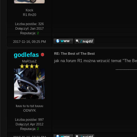
Kock
R1 Rn20
Liczba postów: 326
Dołączył: Jan 2017
Reputacja:
2
2017-11-16, 09:25 PM
godlefas
RE: The Best of The Best
jak na forum R1 można wrzucić temat "The Be
MaR1usZ
__________
łuuu tu tu tut tuuuu
ODWYK
Liczba postów: 997
Dołączył: Apr 2012
Reputacja:
2