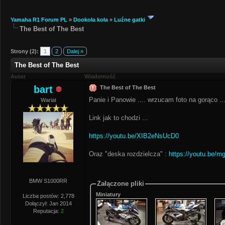
Yamaha R1 Forum PL
»
Dookoła koła
»
Luźne gatki
The Best of The Best
Strony (2):
1
2
Dalej »
The Best of The Best
Autor
Wiadomość
bart
The Best of The Best
Panie i Panowie .... wrzucam foto na gorąco ..
Wariat
Link jak to chodzi ...
https://youtu.be/XIB2eNsUcD0
Oraz "deska rozdzielcza" :
https://youtu.be/
BMW S1000RR
Załączone pliki
Miniatury
Liczba postów: 2,778
Dołączył: Jan 2014
Reputacja:
2