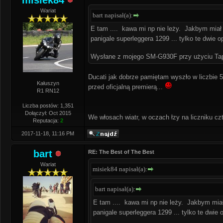
misiek84
Wariat
bart napisał(a):
E tam .... kawa mi np nie leży. Jakbym miał r
panigale superleggera 1299 ... tylko te dwie 
Wysłane z mojego SM-G930F przy użyciu Ta
Ducati jak dobrze pamiętam wyszło w liczbie 
Kałuszyn
przed oficjalną premierą...
R1 RN12
Liczba postów: 1,351
Dołączył: Oct 2015
We włosach wiatr, w oczach łzy na liczniku czt
Reputacja:
2
2017-11-18, 11:16 PM
bart
RE: The Best of The Best
Wariat
misiek84 napisał(a):
bart napisał(a):
E tam .... kawa mi np nie leży. Jakbym miał 
panigale superleggera 1299 ... tylko te dwie 