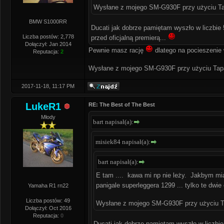
Wysłane z mojego SM-G930F przy użyciu Ta
BMW S1000RR
Ducati jak dobrze pamiętam wyszło w liczbie
Liczba postów: 2,778
przed oficjalną premierą...
Dołączył: Jan 2014
Pewnie masz rację
dlatego na pocieszenie
Reputacja:
2
Wysłane z mojego SM-G930F przy użyciu Tap
2017-11-18, 11:17 PM
LukeR1
RE: The Best of The Best
Młody
bart napisał(a):
misiek84 napisał(a):
bart napisał(a):
E tam .... kawa mi np nie leży. Jakbym miał
panigale superleggera 1299 ... tylko te dwie
Yamaha R1 rn22
Liczba postów: 49
Wysłane z mojego SM-G930F przy użyciu T
Dołączył: Oct 2016
Reputacja:
0
Ducati jak dobrze pamiętam wyszło w liczbi