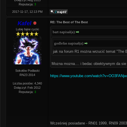
Dołączył: Aug 2013
Reputacja:
3
2017-11-17, 12:13 PM
Kafel
RE: The Best of The Best
Lubię fajne cycki
bart napisał(a):
godlefas napisał(a):
jak na forum R1 można wrzucić temat "The 
Mozna mozna.... i bedac obiektywnym da sie 
Sokołów Podlaski
RN23 2014
https://www.youtube.com/watch?v=OO3FANj
Liczba postów: 4,340
Dołączył: Feb 2012
Reputacja:
3
Wcześniej posiadane - RN01 1999, RN09 2003