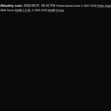
Aktualny czas:
2026-08-07, 06:42 PM
Polskie tłumaczenie © 2007-2026
Polski Sup
Silnik forum
MyBB 1.8.39
, © 2002-2026
MyBB Group
.