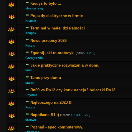
Kiedyś to było ...
shogun_zag
Pojazdy elektryczne w firmie
Knapak
Terminal w małej działalności
Knapak
Nowe przepisy 2026
Koczis
Zgadnij jaki to motocykl
(Stron:
1
2
3
)
Grzegorz86
Jakie praktyczne rozwiazania w domu
tarial
Taras przy domu
starm
Rn09 vs Rn12 czy konkurencja? bolączki Rn12
Reynald
Najlepszego na 2023 !!!
Koczis
Napotkane R1 :)
(Stron:
1
2
3
4
...
22
)
drzewo
Poznań - spec komputerowy.