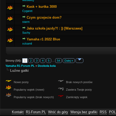
MissieeQ
Kask + kurtka 3000
Cygaret
Czym grzejecie dom?
starm
Jaka szkoła jazdy?! : )) [Warszawa]
Suchy
Yamaha r1 2022 Blue
xckamil
Strony (54):
1
2
3
4
5
...
54
Dalej »
Yamaha R1 Forum PL
»
Dookoła koła
Luźne gatki
Nowe posty
Brak nowych postów
Popularny wątek (nowe)
Zawiera Twoje posty
Popularny wątek (brak nowych)
Zamknięty wątek
Kontakt
R1-Forum.PL
Wróć do góry
Wersja bez grafiki
RSS
POL