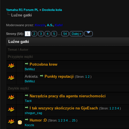
Yamaha R1 Forum PL
»
Dookoła koła
Luźne gatki
Moderowane przez:
Koczis
,
A.S.
,
Kafel
Strony (54):
1
2
3
4
5
...
54
Dalej »
Luźne gatki
Temat
/
Autor
Przypięte wątki
Potrzebna krew
BeMisz
Ankieta:
Punkty reputacji
(Stron:
1
2
)
BeMisz
Zwykłe wątki
Narzędzia pracy dla agenta nieruchomości
Tacti
I tak wszyscy skończycie na GjeEsach
(Stron:
1
2
3
4
)
shogun_zag
Humor :D
(Stron:
1
2
3
4
...
25
)
Koczis