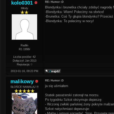
kolo0301
RE: Humor :D
Blondynka i brunetka chciały zdobyć nagrodę N
Młody
-Blondynka: Wiem! Polecimy na słońce!
-Brunetka: Coś Ty głupia blondynko? Przecież 
-Blondynka: To polecimy w nocy!
Radlin
R1 1998r
Liczba postów: 42
Dołączył: Jan 2013
Reputacja:
0
2013-01-16, 09:23 PM
malikowy
RE: Humor :D
ja się uśmiałem
SŁOŃCE NAWALAJ !!!
Statek pasażerski zatonął na morzu.
Po tygodniu Szkot otrzymuje depeszę:
- Wczoraj zwłoki pańskiej żony pokryte małżam
Szkot natychmiast depeszuje:
- Małże i ostrygi sprzedać. Stop. Przynętę po