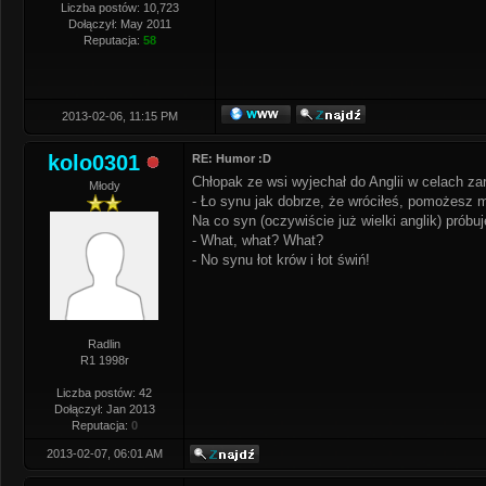
Liczba postów: 10,723
Dołączył: May 2011
Reputacja:
58
2013-02-06, 11:15 PM
kolo0301
RE: Humor :D
Chłopak ze wsi wyjechał do Anglii w celach za
Młody
- Ło synu jak dobrze, że wróciłeś, pomożesz 
Na co syn (oczywiście już wielki anglik) próbu
- What, what? What?
- No synu łot krów i łot świń!
Radlin
R1 1998r
Liczba postów: 42
Dołączył: Jan 2013
Reputacja:
0
2013-02-07, 06:01 AM