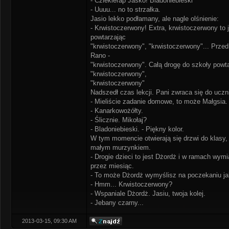
- Cziekierap Jaśko! Bladoniebieski
- Uuuu... no to strzałka.
Jasio lekko podłamany, ale nagle olśnienie:
- Krwistoczerwony! Extra, krwistoczerwony to j
powtarzając
"krwistoczerwony", "krwistoczerwony"... Prze
Rano -
"krwistoczerwony". Całą drogę do szkoły powt
"krwistoczerwony",
"krwistoczerwony"
Nadszedł czas lekcji. Pani zwraca się do uczn
- Mieliście zadanie domowe, to może Małgsia.
- Kanarkowożółty.
- Ślicznie. Mikołaj?
- Bladoniebieski. - Piękny kolor.
W tym momencie otwierają się drzwi do klasy, 
małym murzynkiem.
- Drogie dzieci to jest Dżordż i w ramach wym
przez miesiąc.
- To może Dżordż wymyślisz na poczekaniu jaki
- Hmm... Krwistoczerwony?
- Wspaniale Dżordż. Jasiu, twoja kolej.
- Jebany czarny...
2013-03-15, 09:30 AM