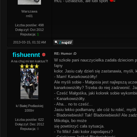
rn01 - Dziadziuś, ale lubi sport
Warszawa
rn01
Liczba postów: 498
Dołączył: Oct 2012
Reputacja:
1
2013-03-15, 01:32 AM
fishuennt
RE: Humor :D
W szkole pani nauczycielka zadała dzieciom 
A na chuj mi ten kaktus?!
fajny
kolor. Jasiu cały dzień się zastanawia, myśli, 
- Mam! Kanarkowożółty!
Ale myśli sobie - Małgosia jest najlepszą ucze
kanarkowożółty? Trzeba do niej zadzwonić. Jak
- Cześć Małgośka, jaki kolorek sobie wykomb
- Kanarkowożółty.
- Aha... no to cześć...
k/ Białej Podlaskiej
Jasiu lekko podłamany, ale cóż tu robić, myśl
1000rr
- Bladoniebieski! Tak! Bladoniebieski! Ale zad
Liczba postów: 622
Mikołaja, bo może
Dołączył: Dec 2012
się powtórzyć cała sytuacja.
Reputacja:
0
- Yo Miki! Jaki kolor zapodajesz?