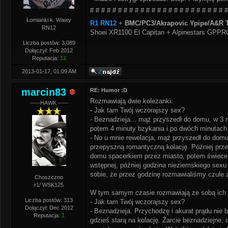
# # # # # # # # # # # # # # # # # # # # # # # # #
Łomianki k. Wawy
R1 RN12
+
BMC/PC3/Akrapovic Ypipe/A&R T
RN12
Shoei XR1100 El Capitan + Alpinestars GPP
Liczba postów: 3,089
Dołączył: Feb 2012
Reputacja:
12
2013-01-17, 01:09 AM
marcin83
RE: Humor :D
Rozmawiają dwie koleżanki:
-----HAWK -----
- Jak tam Twój wczorajszy sex?
- Beznadzieja... mąż przyszedł do domu, w 3 m
potem 4 minuty bzykania i po dwóch minutach 
- No u mnie rewelacja, mąż przyszedł do domu
przepyszną romantyczną kolację. Później prz
domu spacerkiem przez miasto, potem świece 
wstępnej, później godzina nieziemskiego sexu
sobie, że przez godzinę rozmawialiśmy czule 
Choszczno
r1/ WSK125
W tym samym czasie rozmawiają ze sobą ich 
Liczba postów: 313
- Jak tam Twój wczorajszy sex?
Dołączył: Dec 2012
- Beznadzieja. Przychodzę i akurat prądu nie 
Reputacja:
1
gdzieś starą na kolację. Żarcie beznadziejne, 