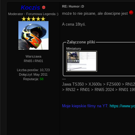
Koczis
RE: Humor :D
może to nie pisane, ale dowcipne jest
Moderator - Forumowa Legenda :)
A cena 18tyś.
Załączone pliki
Miniatury
Warszawa
RN65 i RN01
Liczba postów: 10,723
Dołączył: May 2011
---
Reputacja:
58
Jawa TS350 > XJ600s > FZS600 > RN12
> RN32 + RN01 > RN65 2024 > RN01 199
Moje kiepskie filmy na YT:
https://www.y