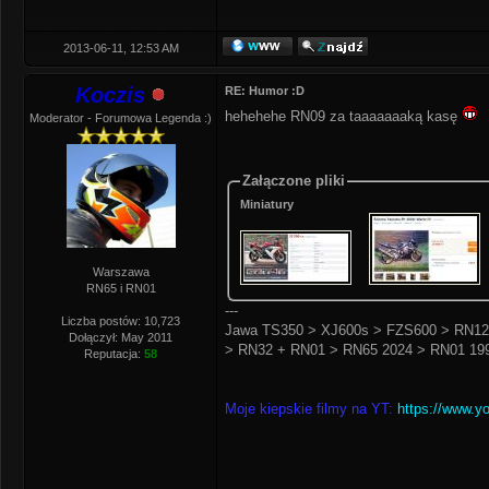
2013-06-11, 12:53 AM
Koczis
RE: Humor :D
hehehehe RN09 za taaaaaaaką kasę
Moderator - Forumowa Legenda :)
Załączone pliki
Miniatury
Warszawa
RN65 i RN01
---
Liczba postów: 10,723
Jawa TS350 > XJ600s > FZS600 > RN12
Dołączył: May 2011
> RN32 + RN01 > RN65 2024 > RN01 199
Reputacja:
58
Moje kiepskie filmy na YT:
https://www.y