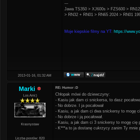
---
Jawa TS350 > XJ600s > FZS600 > RN12
> RN32 + RN01 > RN65 2024 > RN01 199
Moje kiepskie filmy na YT:
https://www.y
2013-01-16, 01:32 AM
Marki
RE: Humor :D
Chłopak mówi do dziewczyny:
Los Ami:)
- Kasiu jak dam ci snickersa, to dasz pocałow
- No dobrze. I ja pocałował
- Kasiu, a jak dam ci dwa snickersy to mogę 
- No dobrze i ją pocałował.
- Kasiu, a jak dam ci 3 snickersy to mogę cię
Krasnystaw
- K***a to ja dostanę cukrzycy zanim Ty mnie p
Liczba postów: 820