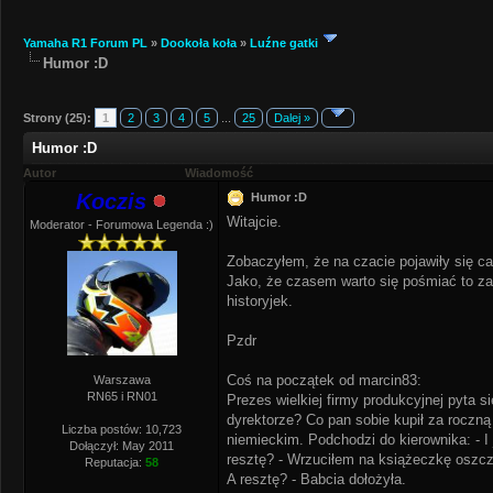
Yamaha R1 Forum PL
»
Dookoła koła
»
Luźne gatki
Humor :D
Strony (25):
1
2
3
4
5
...
25
Dalej »
Humor :D
Autor
Wiadomość
Koczis
Humor :D
Witajcie.
Moderator - Forumowa Legenda :)
Zobaczyłem, że na czacie pojawiły się ca
Jako, że czasem warto się pośmiać to za
historyjek.
Pzdr
Coś na początek od marcin83:
Warszawa
RN65 i RN01
Prezes wielkiej firmy produkcyjnej pyta s
dyrektorze? Co pan sobie kupił za roczn
Liczba postów: 10,723
niemieckim. Podchodzi do kierownika: - I
Dołączył: May 2011
resztę? - Wrzuciłem na książeczkę oszcz
Reputacja:
58
A resztę? - Babcia dołożyła.