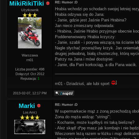
MikiRikiTiki
RE: Humor :D
Hrabia wchodzi po schodach swojej letniej rez
Użytkownik
Hrabia odzywa się do Jana:
- Janie, gdzie jest Jaśnie Pani Hrabina?
Jan nieco zmieszany odpowiada:
- Hrabina, Jaśnie Hrabio przyjmuje obecnie ko
Poddenerwowany Hrabia krzyczy:
- Janie, szabli - i porywa wiszącą na ścianie k
Nagle słychać przeraźliwy krzyk. Jan oniemiał
drugiej jedwabną, białą chusteczkę, którą wyci
Warszawa
Patrzy na Jana i mówi dostojnie:
rn01
- Janie, dla Pani korkociąg, a dla Pana wacik.
Liczba postów: 498
______________________________________
Dołączył: Oct 2012
Reputacja:
1
rn01 - Dziadziuś, ale lubi sport
2013-02-07, 12:17 PM
Marki
RE: Humor :D
W supermarkecie mąż z żoną przechodzą obok 
Los Ami:)
Żona do męża widząc "stringi":
- Kochanie, może kupiłbyś mi taką bieliznę?
- Ależ skąd! d*pę masz jak kombajn i nie będzi
Wieczorem leżą razem w łóżku i mąż delikatni