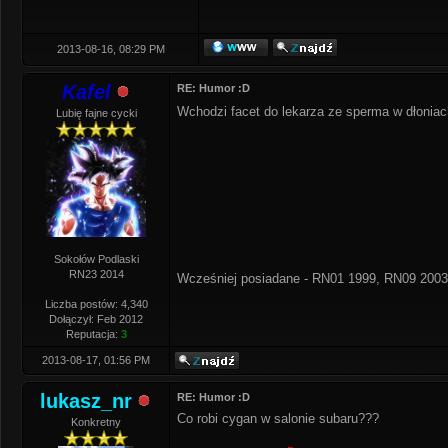
2013-08-16, 08:29 PM
Kafel
RE: Humor :D
Wchodzi facet do lekarza ze sperma w dłoniach
Lubię fajne cycki
Sokołów Podlaski
RN23 2014
Wcześniej posiadane - RN01 1999, RN09 2003
Liczba postów: 4,340
Dołączył: Feb 2012
Reputacja:
3
2013-08-17, 01:56 PM
lukasz_nr
RE: Humor :D
Co robi cygan w salonie subaru???
Konkretny