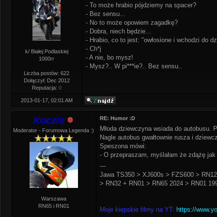
- To może hrabio pójdziemy na spacer?
- Bez sensu...
- No to może opowiem zagadkę?
- Dobra, niech będzie...
- Hrabio, co to jest: "owłosione i wchodzi do dz
- Ch*j
k/ Białej Podlaskiej
- A nie, bo mysz!
1000rr
- Mysz?.. W pi***ie?.. Bez sensu..
Liczba postów: 622
Dołączył: Dec 2012
Reputacja:
0
2013-01-17, 02:01 AM
Koczis
RE: Humor :D
Młoda dziewczyna wsiada do autobusu. P
Moderator - Forumowa Legenda :)
Nagle autobus gwałtownie rusza i dziewc
Speszona mówi:
- O przepraszam, myślałam że zdążę jak 
---
Jawa TS350 > XJ600s > FZS600 > RN12
> RN32 + RN01 > RN65 2024 > RN01 199
Warszawa
RN65 i RN01
Moje kiepskie filmy na YT:
https://www.y