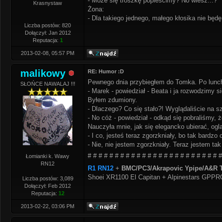
- Może się troszkę popieścimy? No wiesz...?
Krasnystaw
Żona:
- Dla takiego jednego, małego kłosika nie bę
Liczba postów: 820
Dołączył: Jan 2012
Reputacja:
1
2013-02-08, 05:57 PM
malikowy
RE: Humor :D
Pewnego dnia przybiegłem do Tomka. Po lunchu
SŁOŃCE NAWALAJ !!!
- Marek - powiedział - Beata i ja rozwodzimy si
Byłem zdumiony.
- Dlaczego? Co się stało?! Wyglądaliście na s
- No cóż - powiedział - odkąd się pobraliśmy,
Nauczyła mnie, jak się elegancko ubierać, ogl
- I co, jesteś teraz zgorzkniały, bo tak bardzo 
- Nie, nie jestem zgorzkniały. Teraz jestem ta
# # # # # # # # # # # # # # # # # # # # # # # # #
Łomianki k. Wawy
RN12
R1 RN12
+
BMC/PC3/Akrapovic Ypipe/A&R T
Shoei XR1100 El Capitan + Alpinestars GPP
Liczba postów: 3,089
Dołączył: Feb 2012
Reputacja:
12
2013-02-22, 03:06 PM