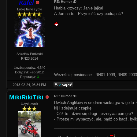
Kafel
RE: Humor :D
Hrabia krzyczy: Janie jajka!
Lubię fajne cycki
A Jan na to : Przynieść czy podrapać?
Sokołów Podlaski
RN23 2014
Liczba postów: 4,340
Dołączył: Feb 2012
Wcześniej posiadane - RN01 1999, RN09 2003
Reputacja:
3
2013-02-24, 08:34 PM
MikiRikiTiki
RE: Humor :D
Dwóch Anglików w średnim wieku gra w golfa. 
Użytkownik
kij i zdejmuje czapkę.
- Cóż to - dziwi się drugi - przerywa pan grę?
- Proszę mi wybaczyć, ale, bądź co bądź, byl
______________________________________