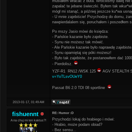
musiałem wracać z buta. Wróciliśmy dalej nie 
zapalać te jebane świeczki. Byłem tak wkur*wi
mógł mi stanąć, a później jeszcze ku*wa usną
- U mnie zajebiście! Przychodzę do domu, żarc
nawpierdalalem się, poruchałem i poszedłem s
Po mszy Jasio mówi do księdza:
- Pańskie kazanie było zajebiste.
- Synu nie możesz tak mówić.
- Ale Pańskie kazanie było naprawdę zajebiste
- Synu opamiętaj się póki możesz!
- Było tak zajebiste, że postanowiłem dać 1000
- Pierdolisz.
YZF-R1 RN12 /WSK 125
AGV STEALTH SV
v=YoTLsvOUeY0
Passat B6 2.0 TDI 08 sportline
2013-01-17, 01:49 AM
fishuennt
RE: Humor :D
Przychodzi lokaj do hrabiego i mówi:
A na chuj mi ten kaktus?!
- Hrabio, może podam obiad?
- Bez sensu...