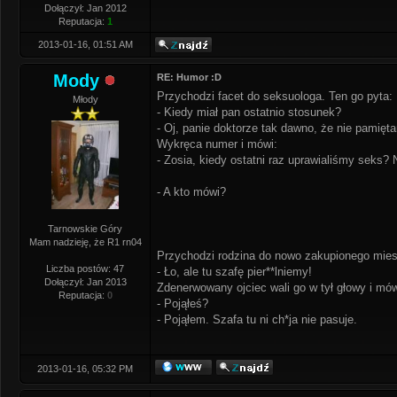
Dołączył: Jan 2012
Reputacja:
1
2013-01-16, 01:51 AM
Mody
RE: Humor :D
Przychodzi facet do seksuologa. Ten go pyta:
Młody
- Kiedy miał pan ostatnio stosunek?
- Oj, panie doktorze tak dawno, że nie pamię
Wykręca numer i mówi:
- Zosia, kiedy ostatni raz uprawialiśmy seks?
- A kto mówi?
Tarnowskie Góry
Mam nadzieję, że R1 rn04
Przychodzi rodzina do nowo zakupionego miesz
Liczba postów: 47
- Ło, ale tu szafę pier**lniemy!
Dołączył: Jan 2013
Zdenerwowany ojciec wali go w tył głowy i mów
Reputacja:
0
- Pojąłeś?
- Pojąłem. Szafa tu ni ch*ja nie pasuje.
2013-01-16, 05:32 PM