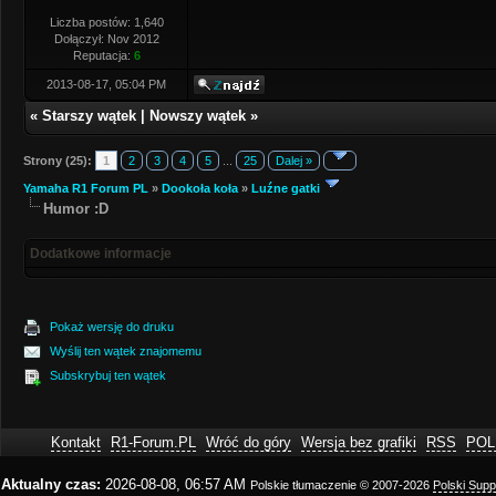
Liczba postów: 1,640
Dołączył: Nov 2012
Reputacja:
6
2013-08-17, 05:04 PM
«
Starszy wątek
|
Nowszy wątek
»
Strony (25):
1
2
3
4
5
...
25
Dalej »
Yamaha R1 Forum PL
»
Dookoła koła
»
Luźne gatki
Humor :D
Dodatkowe informacje
Pokaż wersję do druku
Wyślij ten wątek znajomemu
Subskrybuj ten wątek
Kontakt
R1-Forum.PL
Wróć do góry
Wersja bez grafiki
RSS
POL
Aktualny czas:
2026-08-08, 06:57 AM
Polskie tłumaczenie © 2007-2026
Polski Sup