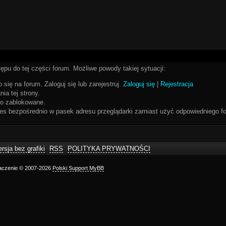
ępu do tej części forum. Możliwe powody takiej sytuacji:
 się na forum. Zaloguj się lub zarejestruj.
Zaloguj się
|
Rejestracja
ia tej strony.
bo zablokowane.
res bezpośrednio w pasek adresu przeglądarki zamiast użyć odpowiedniego fo
rsja bez grafiki
RSS
POLITYKA PRYWATNOŚCI
maczenie © 2007-2026
Polski Support MyBB