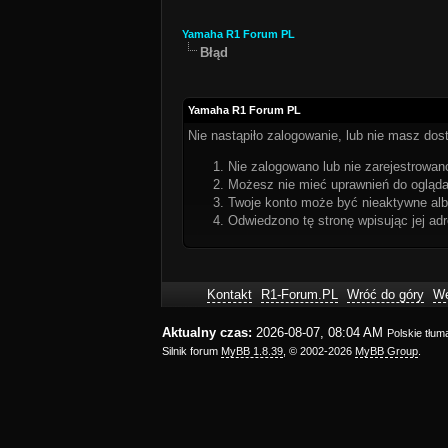
Yamaha R1 Forum PL
Błąd
Yamaha R1 Forum PL
Nie nastąpiło zalogowanie, lub nie masz dost
Nie zalogowano lub nie zarejestrowano
Możesz nie mieć uprawnień do oglądan
Twoje konto może być nieaktywne al
Odwiedzono tę stronę wpisując jej ad
Kontakt
R1-Forum.PL
Wróć do góry
We
Aktualny czas:
2026-08-07, 08:04 AM
Polskie tłu
Silnik forum
MyBB 1.8.39
, © 2002-2026
MyBB Group
.