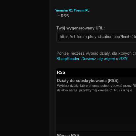
Yamaha R1 Forum PL
RSS
Twój wygenerowany URL:
https://r1-forum.pl/syndication.php?limit=15
Poniżej możesz wybrać działy, dla których 
SharpReader
.
Dowiedz się więcej o RSS
RSS
Działy do subskrybowania (RSS):
Wybierz działy, które chcesz subskrybować przez R
działów naraz, przytrzymaj klawisz CTRL i kliknij je.
Wersja RSS: