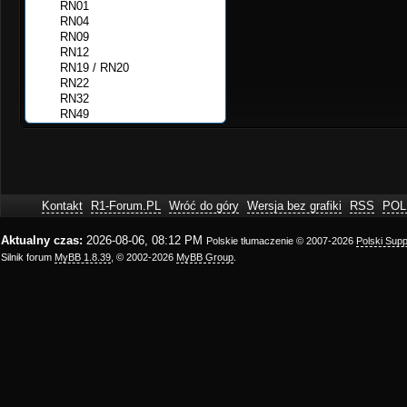
Kontakt
R1-Forum.PL
Wróć do góry
Wersja bez grafiki
RSS
POL
Aktualny czas:
2026-08-06, 08:12 PM
Polskie tłumaczenie © 2007-2026
Polski Sup
Silnik forum
MyBB 1.8.39
, © 2002-2026
MyBB Group
.