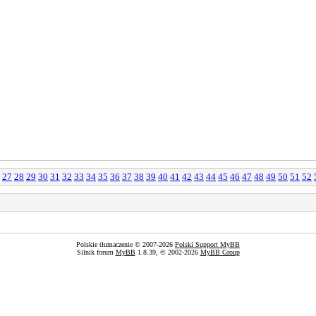
27
28
29
30
31
32
33
34
35
36
37
38
39
40
41
42
43
44
45
46
47
48
49
50
51
52
Polskie tłumaczenie © 2007-2026
Polski Support MyBB
Silnik forum
MyBB
1.8.39, © 2002-2026
MyBB Group