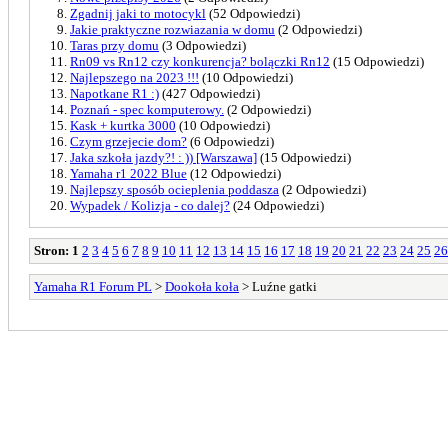
Zgadnij jaki to motocykl
(52 Odpowiedzi)
Jakie praktyczne rozwiazania w domu
(2 Odpowiedzi)
Taras przy domu
(3 Odpowiedzi)
Rn09 vs Rn12 czy konkurencja? bolączki Rn12
(15 Odpowiedzi)
Najlepszego na 2023 !!!
(10 Odpowiedzi)
Napotkane R1 :)
(427 Odpowiedzi)
Poznań - spec komputerowy.
(2 Odpowiedzi)
Kask + kurtka 3000
(10 Odpowiedzi)
Czym grzejecie dom?
(6 Odpowiedzi)
Jaka szkoła jazdy?! : )) [Warszawa]
(15 Odpowiedzi)
Yamaha r1 2022 Blue
(12 Odpowiedzi)
Najlepszy sposób ocieplenia poddasza
(2 Odpowiedzi)
Wypadek / Kolizja - co dalej?
(24 Odpowiedzi)
Stron:
1
2
3
4
5
6
7
8
9
10
11
12
13
14
15
16
17
18
19
20
21
22
23
24
25
26
Yamaha R1 Forum PL
>
Dookoła koła
> Luźne gatki