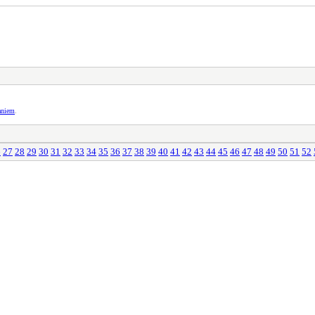
aniem
.
6
27
28
29
30
31
32
33
34
35
36
37
38
39
40
41
42
43
44
45
46
47
48
49
50
51
52