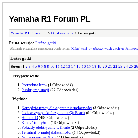
Yamaha R1 Forum PL
Yamaha R1 Forum PL
>
Dookoła koła
> Luźne gatki
Pełna wersja:
Luźne gatki
Aktualnie przeglądasz uproszczoną wersję forum.
Kliknij tutaj, by zobaczyć wersję z pełnym formatow
Luźne gatki
Stron:
1
2
3
4
5
6
7
8
9
10
11
12
13
14
15
16
17
18
19
20
21
22
23
24
25
2
Przypięte wątki
Potrzebna krew
(1 Odpowiedź)
Punkty reputacji
(22 Odpowiedzi)
Wątków
Narzędzia pracy dla agenta nieruchomości
(3 Odpowiedzi)
I tak wszyscy skończycie na GjeEsach
(64 Odpowiedzi)
Humor :D
(490 Odpowiedzi)
Kiedyś to było ...
(19 Odpowiedzi)
Pojazdy elektryczne w firmie
(2 Odpowiedzi)
Terminal w małej działalności
(14 Odpowiedzi)
Nowe przepisy 2026
(2 Odpowiedzi)