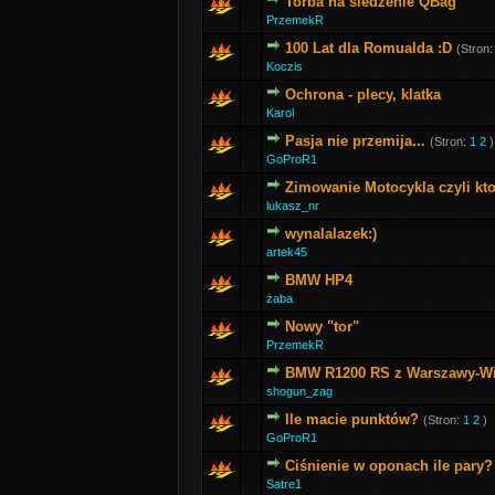
Torba na siedzenie QBag
PrzemekR
100 Lat dla Romualda :D
(Stron
Koczis
Ochrona - plecy, klatka
Karol
Pasja nie przemija...
(Stron:
1
2
)
GoProR1
Zimowanie Motocykla czyli kto
lukasz_nr
wynalalazek:)
artek45
BMW HP4
żaba
Nowy "tor"
PrzemekR
BMW R1200 RS z Warszawy-W
shogun_zag
Ile macie punktów?
(Stron:
1
2
)
GoProR1
Ciśnienie w oponach ile pary?
Satre1