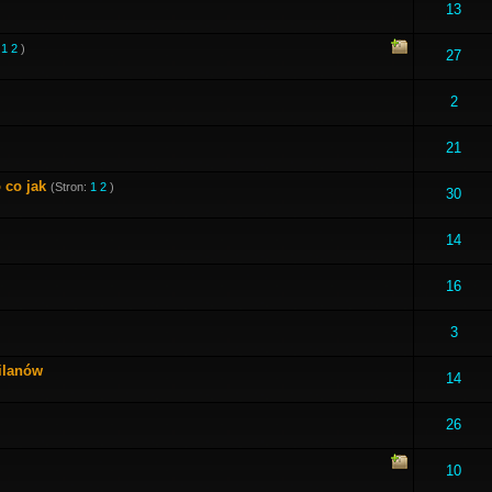
13
:
1
2
)
27
2
21
 co jak
(Stron:
1
2
)
30
14
16
3
ilanów
14
26
10