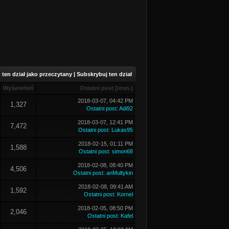
ten dział jako przeczytany
|
Subskrybuj ten dział
Wyświetleń
Ostatni post
[
rosn.
]
2018-03-07, 04:42 PM
1,327
Ostatni post
:
Adi92
2018-03-07, 12:41 PM
7,472
Ostatni post
:
Lukas95
2018-02-15, 01:11 PM
1,588
Ostatni post
:
simon68
2018-02-08, 08:40 PM
4,506
Ostatni post
:
anMultykin
2018-02-08, 09:41 AM
1,592
Ostatni post
:
Kornel
2018-02-05, 08:50 PM
2,046
Ostatni post
:
Kafel