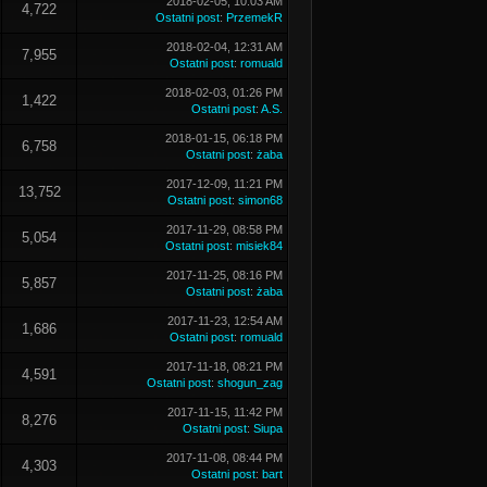
2018-02-05, 10:03 AM
4,722
Ostatni post
:
PrzemekR
2018-02-04, 12:31 AM
7,955
Ostatni post
:
romuald
2018-02-03, 01:26 PM
1,422
Ostatni post
:
A.S.
2018-01-15, 06:18 PM
6,758
Ostatni post
:
żaba
2017-12-09, 11:21 PM
13,752
Ostatni post
:
simon68
2017-11-29, 08:58 PM
5,054
Ostatni post
:
misiek84
2017-11-25, 08:16 PM
5,857
Ostatni post
:
żaba
2017-11-23, 12:54 AM
1,686
Ostatni post
:
romuald
2017-11-18, 08:21 PM
4,591
Ostatni post
:
shogun_zag
2017-11-15, 11:42 PM
8,276
Ostatni post
:
Siupa
2017-11-08, 08:44 PM
4,303
Ostatni post
:
bart