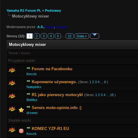
Yamaha R1 Forum PL
»
Podstawy
Motocyklowy mixer
Moderowane przez:
A.S.
,
Kafel
,
Koczis
Strony (22):
1
2
3
4
5
...
22
Dalej »
Motocyklowy mixer
Temat
/
Autor
Przypięte wątki
Forum na Facebooku
Koczis
Kupowanie używanego.
(Stron:
1
2
3
4
...
6
)
Nalepinks
R1 jako pierwszy motocykl
(Stron:
1
2
3
4
...
15
)
BeMisz
Serwis moto-opinie.info :)
drzewo
Zwykłe wątki
KONIEC YZF-R1 EU
Koczis