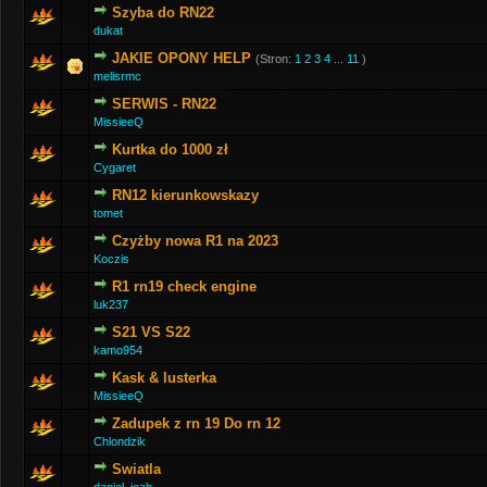
Szyba do RN22
dukat
JAKIE OPONY HELP
(Stron:
1
2
3
4
...
11
)
melisrmc
SERWIS - RN22
MissieeQ
Kurtka do 1000 zł
Cygaret
RN12 kierunkowskazy
tomet
Czyżby nowa R1 na 2023
Koczis
R1 rn19 check engine
luk237
S21 VS S22
kamo954
Kask & lusterka
MissieeQ
Zadupek z rn 19 Do rn 12
Chlondzik
Swiatla