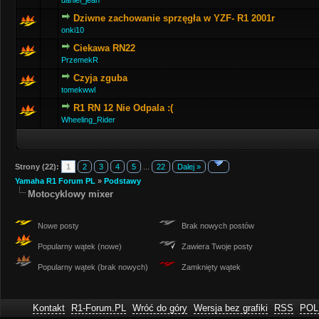
daniel_jeah
Dziwne zachowanie sprzęgła w YZF- R1 2001r
onki10
Ciekawa RN22
PrzemekR
Czyja zguba
tomekwwl
R1 RN 12 Nie Odpala :(
Wheeling_Rider
Strony (22):
1
2
3
4
5
...
22
Dalej »
Yamaha R1 Forum PL
»
Podstawy
Motocyklowy mixer
Nowe posty
Brak nowych postów
Popularny wątek (nowe)
Zawiera Twoje posty
Popularny wątek (brak nowych)
Zamknięty wątek
Kontakt
R1-Forum.PL
Wróć do góry
Wersja bez grafiki
RSS
POL