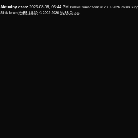
Aktualny czas:
2026-08-08, 06:44 PM
Polskie tłumaczenie © 2007-2026
Polski Sup
Silnik forum
MyBB 1.8.39
, © 2002-2026
MyBB Group
.