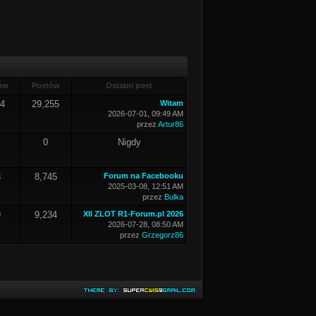
ów
Postów
Ostatni post
74
29,255
Witam
2026-07-01, 09:49 AM
przez
Artur86
0
Nigdy
8
8,745
Forum na Facebooku
2025-03-08, 12:51 AM
przez
Bulka
9
9,234
XII ZLOT R1-Forum.pl 2026
2026-07-28, 08:50 AM
przez
Grzegorz86