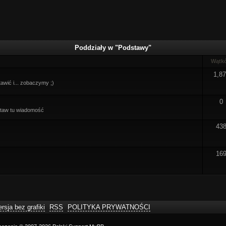
Poddziały w "Podstawy"
Wątk
1,8
awić i... zobaczymy ;)
0
ostaw tu wiadomość
43
16
rsja bez grafiki
RSS
POLITYKA PRYWATNOŚCI