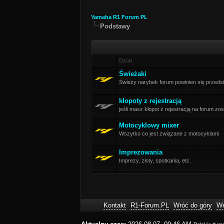
Yamaha R1 Forum PL
Podstawy
Dział
Świeżaki
Świeży narybek forum powinien się przedst
kłopoty z rejestracją
jeśli masz kłopot z rejestracją na forum z
Motocyklowy mixer
Wszytko co jest związane z motocyklami
Imprezowania
Imprezy, zloty, spotkania, etc.
Kontakt
R1-Forum.PL
Wróć do góry
We