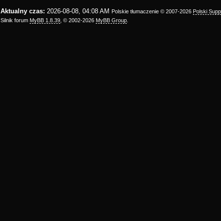
Aktualny czas:
2026-08-08, 04:08 AM
Polskie tłumaczenie © 2007-2026
Polski Sup
Silnik forum
MyBB 1.8.39
, © 2002-2026
MyBB Group
.