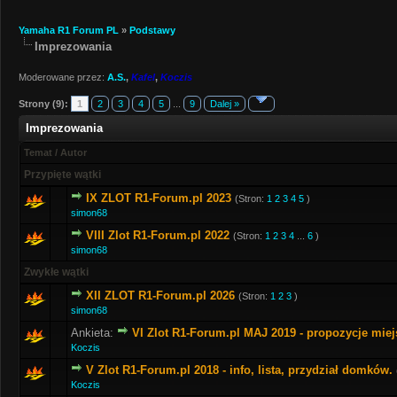
Yamaha R1 Forum PL
»
Podstawy
Imprezowania
Moderowane przez:
A.S.
,
Kafel
,
Koczis
Strony (9):
1
2
3
4
5
...
9
Dalej »
Imprezowania
Temat
/
Autor
Przypięte wątki
IX ZLOT R1-Forum.pl 2023
(Stron:
1
2
3
4
5
)
simon68
VIII Zlot R1-Forum.pl 2022
(Stron:
1
2
3
4
...
6
)
simon68
Zwykłe wątki
XII ZLOT R1-Forum.pl 2026
(Stron:
1
2
3
)
simon68
Ankieta:
VI Zlot R1-Forum.pl MAJ 2019 - propozycje mie
Koczis
V Zlot R1-Forum.pl 2018 - info, lista, przydział domków.
Koczis