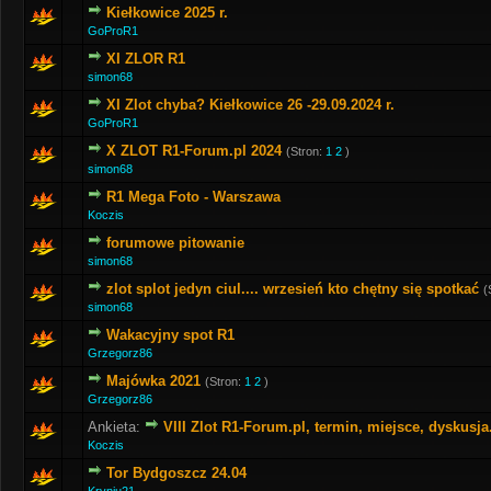
Kiełkowice 2025 r.
GoProR1
XI ZLOR R1
simon68
XI Zlot chyba? Kiełkowice 26 -29.09.2024 r.
GoProR1
X ZLOT R1-Forum.pl 2024
(Stron:
1
2
)
simon68
R1 Mega Foto - Warszawa
Koczis
forumowe pitowanie
simon68
zlot splot jedyn ciul.... wrzesień kto chętny się spotkać
(
simon68
Wakacyjny spot R1
Grzegorz86
Majówka 2021
(Stron:
1
2
)
Grzegorz86
Ankieta:
VIII Zlot R1-Forum.pl, termin, miejsce, dyskusja
Koczis
Tor Bydgoszcz 24.04