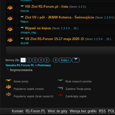
Kryniu21
VIII Zlot R1-Forum.pl - lista
(Stron:
1
2
3
)
Koczis
Zlot VII i pół - JKMW Kotwica - Świnoujście
(Stron:
1
2
3
4
)
Platun
Wypad na kepsa
(Stron:
1
2
3
4
...
15
)
shogun_zag
VII Zlot R1-Forum 15-17 maja 2020 :D
(Stron:
1
2
3
4
...
15
)
Acz08
Strony (9):
1
2
3
4
5
...
9
Dalej »
Yamaha R1 Forum PL
»
Podstawy
Imprezowania
Nowe posty
Brak nowych postów
Popularny wątek (nowe)
Zawiera Twoje posty
Popularny wątek (brak nowych)
Zamknięty wątek
Kontakt
R1-Forum.PL
Wróć do góry
Wersja bez grafiki
RSS
POL