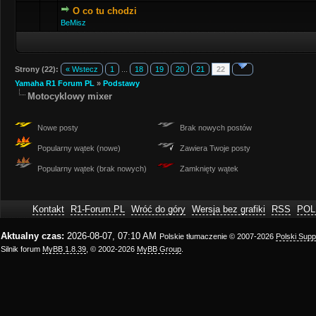
O co tu chodzi
BeMisz
Strony (22):
« Wstecz
1
...
18
19
20
21
22
Yamaha R1 Forum PL
»
Podstawy
Motocyklowy mixer
Nowe posty
Brak nowych postów
Popularny wątek (nowe)
Zawiera Twoje posty
Popularny wątek (brak nowych)
Zamknięty wątek
Kontakt
R1-Forum.PL
Wróć do góry
Wersja bez grafiki
RSS
POL
Aktualny czas:
2026-08-07, 07:10 AM
Polskie tłumaczenie © 2007-2026
Polski Sup
Silnik forum
MyBB 1.8.39
, © 2002-2026
MyBB Group
.