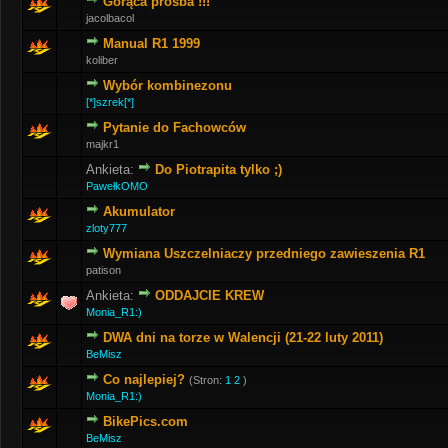
Gorąca prośba !!!
jacolbacol
Manual R1 1999
koliber
Wybór kombinezonu
[*]szrek[*]
Pytanie do Fachowców
majkr1
Ankieta:
Do Piotrapita tylko ;)
PawełkOMO
Akumulator
zloty777
Wymiana Uszczelniaczy przedniego zawieszenia R1
patison
Ankieta:
ODDAJCIE KREW
Monia_R1:)
DWA dni na torze w Walencji (21-22 luty 2011)
BeMisz
Co najlepiej?
(Stron:
1
2
)
Monia_R1:)
BikePics.com
BeMisz