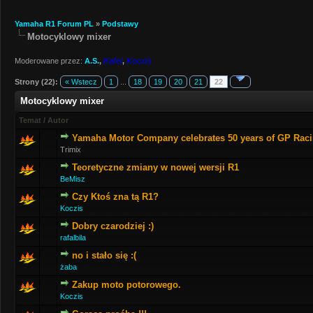
Yamaha R1 Forum PL
»
Podstawy
Motocyklowy mixer
Moderowane przez:
A.S.
,
Kafel
,
Koczis
Strony (22):
« Wstecz
1
...
18
19
20
21
22
Motocyklowy mixer
Temat
/
Autor
Yamaha Motor Company celebrates 50 years of GP Rac
Trimix
Teoretyczne zmiany w nowej wersji R1
BeMisz
Czy Ktoś zna tą R1?
Koczis
Dobry czarodziej :)
rafalbila
no i stało się :(
żaba
Zakup moto potorowego.
Koczis