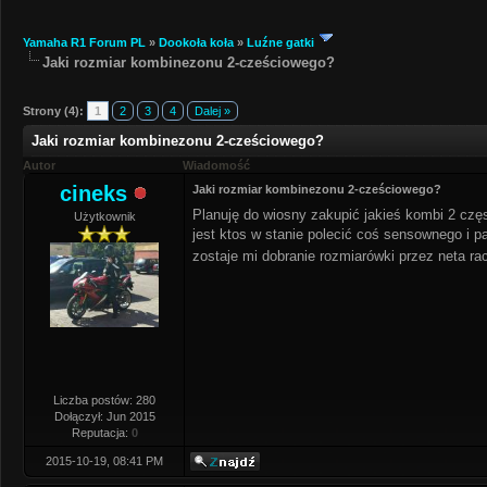
Yamaha R1 Forum PL
»
Dookoła koła
»
Luźne gatki
Jaki rozmiar kombinezonu 2-cześciowego?
Strony (4):
1
2
3
4
Dalej »
Jaki rozmiar kombinezonu 2-cześciowego?
Autor
Wiadomość
cineks
Jaki rozmiar kombinezonu 2-cześciowego?
Planuję do wiosny zakupić jakieś kombi 2 czę
Użytkownik
jest ktos w stanie polecić coś sensownego i
zostaje mi dobranie rozmiarówki przez neta ra
Liczba postów: 280
Dołączył: Jun 2015
Reputacja:
0
2015-10-19, 08:41 PM