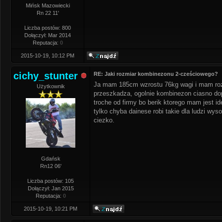
Mińsk Mazowiecki
Rn 22 11'
Liczba postów: 800
Dołączył: Mar 2014
Reputacja:
0
2015-10-19, 10:12 PM
cichy_stunter
RE: Jaki rozmiar kombinezonu 2-cześciowego?
Ja mam 185cm wzrostu 76kg wagi i mam rozmi
Użytkownik
przeszkadza, ogolnie kombinezon ciasno dopa
troche od firmy bo berik ktorego mam jest i
tylko chyba dainese robi takie dla ludzi wy
ciezko.
Gdańsk
Rn12 06'
Liczba postów: 105
Dołączył: Jan 2015
Reputacja:
0
2015-10-19, 10:21 PM