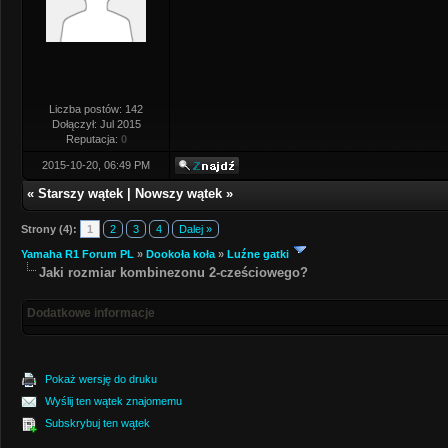
Liczba postów: 142
Dołączył: Jul 2015
Reputacja:
0
2015-10-20, 06:49 PM
«
Starszy wątek
|
Nowszy wątek
»
Strony (4):
1
2
3
4
Dalej »
Yamaha R1 Forum PL
»
Dookoła koła
»
Luźne gatki
Jaki rozmiar kombinezonu 2-cześciowego?
Dodatkowe informacje
Pokaż wersję do druku
Wyślij ten wątek znajomemu
Subskrybuj ten wątek