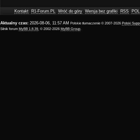
Kontakt
R1-Forum.PL
Wróć do góry
Wersja bez grafiki
RSS
POL
Aktualny czas:
2026-08-06, 11:57 AM
Polskie tłumaczenie © 2007-2026
Polski Sup
Silnik forum
MyBB 1.8.39
, © 2002-2026
MyBB Group
.