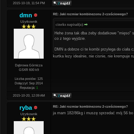
2015-10-19, 11:54 PM
dmn
RE: Jaki rozmiar kombinezonu 2-cześciowego?
Użytkownik
cineks napisał(a):
Hehe żona tak dba żeby dodatkowe "mięso" si
co z tego wyjdzie.
DMN a dobrze ci te kombi przylega do ciała c
kurtka lezy idealnie, nie cisnie, nie krempuje
Dąbrowa Górnicza
GSXR 600 k9
Liczba postów: 125
Dołączył: Sep 2014
Reputacja:
1
2015-10-20, 12:09 AM
ryba
RE: Jaki rozmiar kombinezonu 2-cześciowego?
ja mam 182/86kg i muszę sprzedać mój 56 bo z
Użytkownik