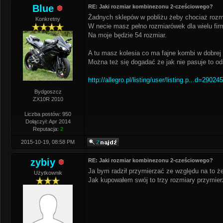
Blue
RE: Jaki rozmiar kombinezonu 2-cześciowego?
Żadnych sklepów w pobliżu żeby chociaż rozm
Konkretny
W necie masz pełno rozmiarówek dla wielu fir
Na moje będzie 54 rozmiar.
A tu masz kolesia co ma fajne kombi w dobrej 
Można też się dogadać że jak nie pasuje to od
http://allegro.pl/listing/user/listing.p...d=29024
Bydgoszcz
ZX10R 2010
Liczba postów: 950
Dołączył: Apr 2014
Reputacja:
2
2015-10-19, 08:58 PM
zybiy
RE: Jaki rozmiar kombinezonu 2-cześciowego?
Ja bym radził przymierzać ze względu na to 
Użytkownik
Jak kupowałem swój to trzy rozmiary przymier