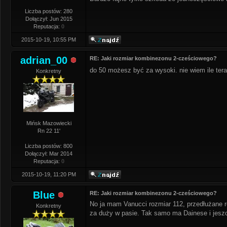
Liczba postów: 280
Dołączył: Jun 2015
Reputacja:
0
2015-10-19, 10:55 PM
adrian_00
RE: Jaki rozmiar kombinezonu 2-cześciowego?
do 50 możesz być za wysoki. nie wiem ile te
Konkretny
Mińsk Mazowiecki
Rn 22 11'
Liczba postów: 800
Dołączył: Mar 2014
Reputacja:
0
2015-10-19, 11:20 PM
Blue
RE: Jaki rozmiar kombinezonu 2-cześciowego?
No ja mam Vanucci rozmiar 112, przedłużane rę
Konkretny
za duży w pasie. Tak samo ma Dainese i jeszc