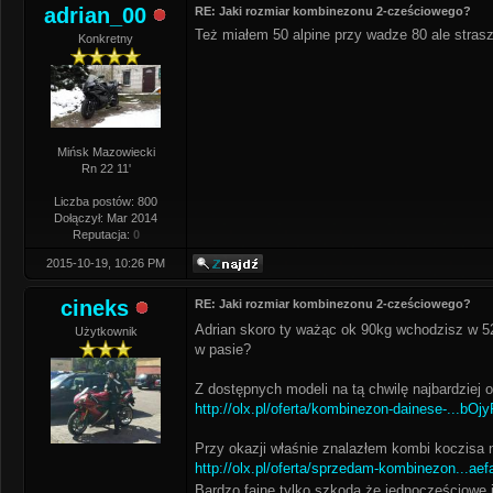
adrian_00
RE: Jaki rozmiar kombinezonu 2-cześciowego?
Też miałem 50 alpine przy wadze 80 ale straszn
Konkretny
Mińsk Mazowiecki
Rn 22 11'
Liczba postów: 800
Dołączył: Mar 2014
Reputacja:
0
2015-10-19, 10:26 PM
cineks
RE: Jaki rozmiar kombinezonu 2-cześciowego?
Adrian skoro ty ważąc ok 90kg wchodzisz w 5
Użytkownik
w pasie?
Z dostępnych modeli na tą chwilę najbardziej 
http://olx.pl/oferta/kombinezon-dainese-...bOjy
Przy okazji właśnie znalazłem kombi koczisa 
http://olx.pl/oferta/sprzedam-kombinezon...aef
Bardzo fajne tylko szkoda że jednoczęściowe i