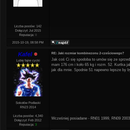
Liczba postów: 142
Dołączył: Jul 2015
Reputacja:
0
2015-10-19, 08:58 PM
Kafel
RE: Jaki rozmiar kombinezonu 2-cześciowego?
Jak coś Ci się spodoba to umów się ze sprzeda
Lubię fajne cycki
mam 176 cm i koło 65 kg i rozm. 52. Kurtka j
jak dla mnie. Spodnie 51 napewno lepsze by b
Sokołów Podlaski
RN23 2014
Liczba postów: 4,340
Wcześniej posiadane - RN01 1999, RN09 2003
Dołączył: Feb 2012
Reputacja:
3