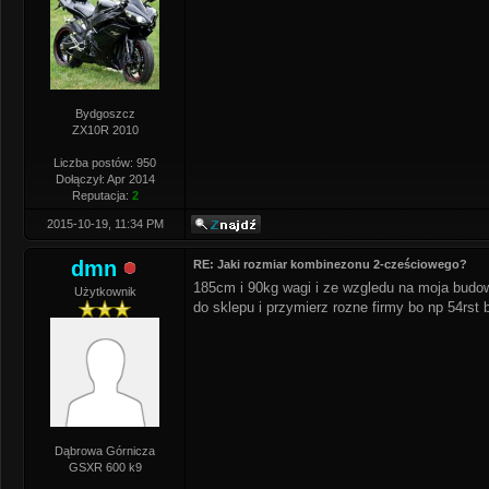
Bydgoszcz
ZX10R 2010
Liczba postów: 950
Dołączył: Apr 2014
Reputacja:
2
2015-10-19, 11:34 PM
dmn
RE: Jaki rozmiar kombinezonu 2-cześciowego?
185cm i 90kg wagi i ze wzgledu na moja budowe
Użytkownik
do sklepu i przymierz rozne firmy bo np 54rst 
Dąbrowa Górnicza
GSXR 600 k9