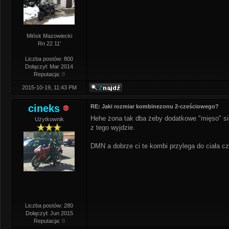
Mińsk Mazowiecki
Rn 22 11'
Liczba postów: 800
Dołączył: Mar 2014
Reputacja:
0
2015-10-19, 11:43 PM
cineks
RE: Jaki rozmiar kombinezonu 2-cześciowego?
Hehe żona tak dba żeby dodatkowe "mięso" się
Użytkownik
z tego wyjdzie.
DMN a dobrze ci te kombi przylega do ciała cz
Liczba postów: 280
Dołączył: Jun 2015
Reputacja:
0