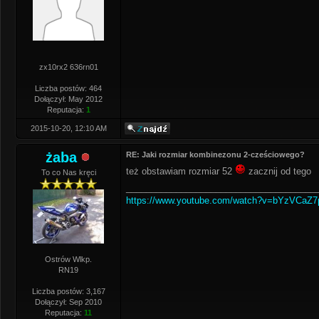
zx10rx2 636rn01
Liczba postów: 464
Dołączył: May 2012
Reputacja:
1
2015-10-20, 12:10 AM
żaba
RE: Jaki rozmiar kombinezonu 2-cześciowego?
też obstawiam rozmiar 52
zacznij od tego
To co Nas kręci
______________________________________
https://www.youtube.com/watch?v=bYzVCaZ
Ostrów Wlkp.
RN19
Liczba postów: 3,167
Dołączył: Sep 2010
Reputacja:
11