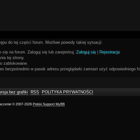
ępu do tej części forum. Możliwe powody takiej sytuacji:
 się na forum. Zaloguj się lub zarejestruj.
Zaloguj się
|
Rejestracja
ia tej strony.
bo zablokowane.
res bezpośrednio w pasek adresu przeglądarki zamiast użyć odpowiedniego fo
rsja bez grafiki
RSS
POLITYKA PRYWATNOŚCI
maczenie © 2007-2026
Polski Support MyBB