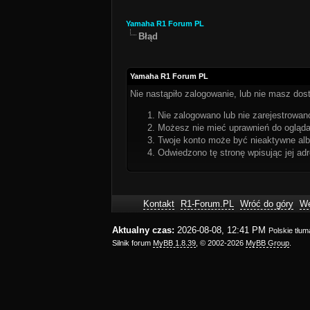
Yamaha R1 Forum PL
Błąd
Yamaha R1 Forum PL
Nie nastąpiło zalogowanie, lub nie masz dost
Nie zalogowano lub nie zarejestrowano
Możesz nie mieć uprawnień do oglądan
Twoje konto może być nieaktywne al
Odwiedzono tę stronę wpisując jej ad
Kontakt
R1-Forum.PL
Wróć do góry
We
Aktualny czas:
2026-08-08, 12:41 PM
Polskie tłu
Silnik forum
MyBB 1.8.39
, © 2002-2026
MyBB Group
.