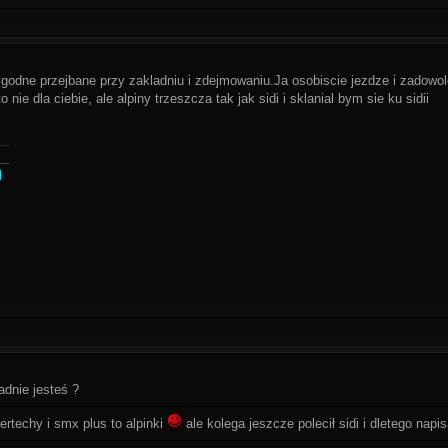
godne przejbane przy zakladniu i zdejmowaniu.Ja osobiscie jezdze i zadowol
 nie dla ciebie, ale alpiny trzeszcza tak jak sidi i sklanial bym sie ku sidii
__
__
l
adnie jesteś ?
rtechy i smx plus to alpinki
ale kolega jeszcze polecił sidi i dletego napi