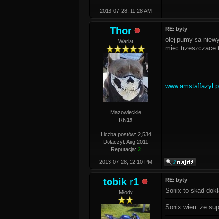
2013-07-28, 11:28 AM
Thor
RE: byty
olej pumy sa niewy
Wariat
miec trzeszczace to
_______________
_______________
www.amstaffazyl.p
Mazowieckie
RN19
Liczba postów: 2,534
Dołączył: Aug 2011
Reputacja:
2
2013-07-28, 12:10 PM
tobik r1
RE: byty
Sonix to skąd dokł
Młody
Sonix wiem że supe