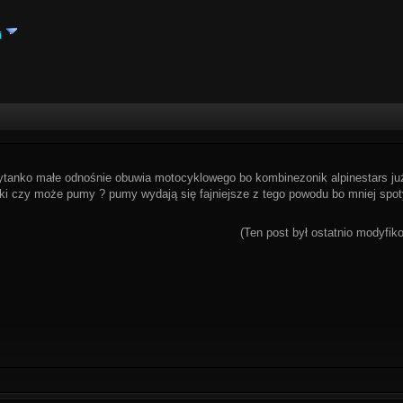
i
anko małe odnośnie obuwia motocyklowego bo kombinezonik alpinestars już
inki czy może pumy ? pumy wydają się fajniejsze z tego powodu bo mniej spot
(Ten post był ostatnio modyfi