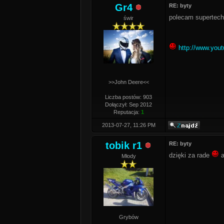
Gr4
RE: byty
polecam supertech
świr
http://www.yo
>>John Deere<<
Liczba postów: 903
Dołączył: Sep 2012
Reputacja:
1
2013-07-27, 11:26 PM
tobik r1
RE: byty
dzięki za rade
a
Młody
Grybów