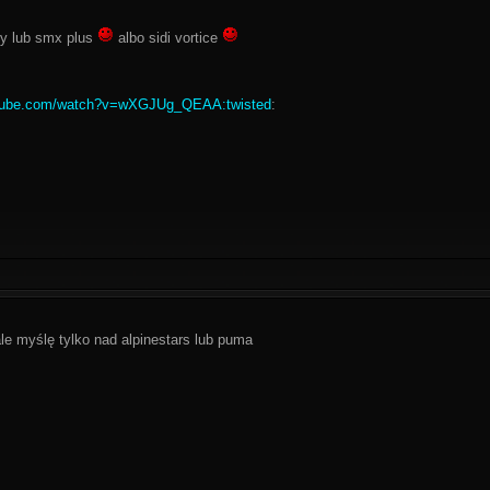
y lub smx plus
albo sidi vortice
utube.com/watch?v=wXGJUg_QEAA:twisted
:
le myślę tylko nad alpinestars lub puma