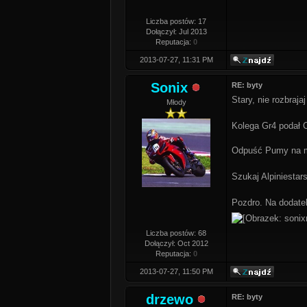
Liczba postów: 17
Dołączył: Jul 2013
Reputacja:
0
2013-07-27, 11:31 PM
Sonix
RE: byty
Stary, nie rozbraja
Młody
Kolega Gr4 podał C
Odpuść Pumy na mo
Szukaj Alpiniestar
Pozdro. Na dodat
Liczba postów: 68
Dołączył: Oct 2012
Reputacja:
0
2013-07-27, 11:50 PM
drzewo
RE: byty