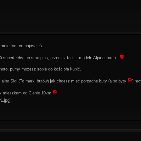
j mnie tym co napisałeś..
i supertechy lub smx plus, przeciez to k... modele Alpinestarsa..
to, pumy mozesz sobie do kościoła kupić.
s albo Sidi (To marki butów) jak chcesz mieć porządne buty (albo byty
) mo
ek mieszkam od Ciebie 10km