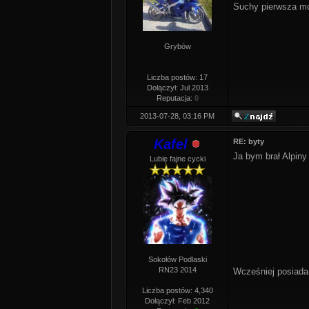
Suchy pierwsza mo
Grybów
Liczba postów: 17
Dołączył: Jul 2013
Reputacja:
0
2013-07-28, 03:16 PM
Kafel
RE: byty
Ja bym brał Alpiny
Lubię fajne cycki
Sokołów Podlaski
RN23 2014
Wcześniej posiada
Liczba postów: 4,340
Dołączył: Feb 2012