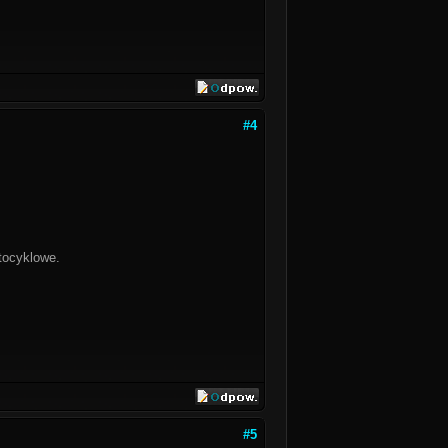
#4
tocyklowe.
#5