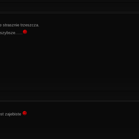
le strasznie trzeszcza.
 szybsze......
est zajebiste