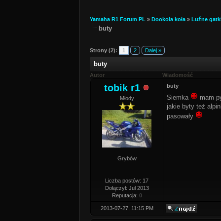
Yamaha R1 Forum PL
»
Dookoła koła
»
Luźne gatk
buty
Strony (2):
1
2
Dalej »
buty
Autor
Wiadomość
tobik r1
buty
Siemka
mam pyt
Młody
jakie byty też alp
pasowały
Grybów
Liczba postów: 17
Dołączył: Jul 2013
Reputacja:
0
2013-07-27, 11:15 PM