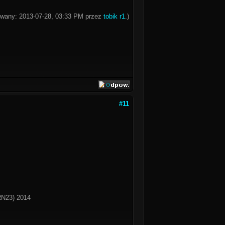
kowany: 2013-07-28, 03:33 PM przez
tobik r1
.)
#11
RN23) 2014