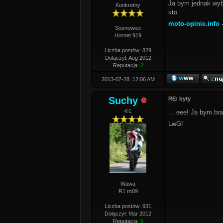
Ja bym jednak wybr
Konkretny
kto.
moto-opinie.info
-
Sosnowiec
Hornet 919
Liczba postów: 829
Dołączył: Aug 2012
Reputacja:
2
2013-07-28, 12:06 AM
Suchy
RE: byty
®1
... eee! Ja bym br
LwG!
Wawa
R1 rn09
Liczba postów: 931
Dołączył: Mar 2012
Reputacja:
5