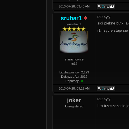
2013-07-28, 03:45 AM
srubar1
RE: byty
sidi piekne butki a
yamaha r1
r1 i życie staje się
starachowice
rn12
Liczba postów: 2,123
Dołączył: Apr 2012
Reputacja:
8
2013-07-28, 09:12 AM
joker
RE: byty
I to trzeszczenie j
Unregistered