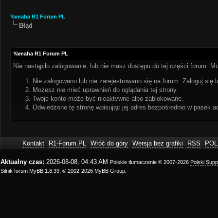
Yamaha R1 Forum PL
Błąd
Yamaha R1 Forum PL
Nie nastąpiło zalogowanie, lub nie masz dostępu do tej części forum. Mo
Nie zalogowano lub nie zarejestrowano się na forum. Zaloguj się l
Możesz nie mieć uprawnień do oglądania tej strony.
Twoje konto może być nieaktywne albo zablokowane.
Odwiedzono tę stronę wpisując jej adres bezpośrednio w pasek a
Kontakt
R1-Forum.PL
Wróć do góry
Wersja bez grafiki
RSS
POL
Aktualny czas:
2026-08-08, 04:43 AM
Polskie tłumaczenie © 2007-2026
Polski Sup
Silnik forum
MyBB 1.8.39
, © 2002-2026
MyBB Group
.