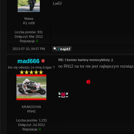
LwG!
Wawa
R1 rn09
Liczba postów: 931
Dołączył: Mar 2012
Reputacja:
5
2013-07-10, 04:57 PM
mad666
RE: I koniec kariery motocyklisty ;)
no RN12 na tor nie jest najlepszym rozwiąza
kto się odważy ze mną ścigac ?
KRAKOOVIA
RN42
Liczba postów: 1,231
Dołączył: Jul 2012
Reputacja:
4