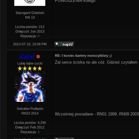
POWODZENIA kolego.
Starogard Gdański
RN 13
Liczba postów: 212
Dołączył: Jun 2013
Reputacja:
0
2013-07-10, 10:58 PM
Kafel
RE: I koniec kariery motocyklisty ;)
Żal serce ściska no ale cóż. Gdzieś czyta
Lubię fajne cycki
Sokołów Podlaski
RN23 2014
Wcześniej posiadane - RN01 1999, RN09 2003
Liczba postów: 4,340
Dołączył: Feb 2012
Reputacja:
3