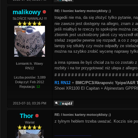
malikowy
RE: I koniec kariery motocyklisty ;)
tragedii nie ma, da się złożyć tylko pytanie, n
SŁOŃCE NAWALAJ !!!
nie zawsze jest dostępny na allegro, znam z
jeśli miałbyś te rzeczy to spokojnie można za
zbiornik jest uszkodzony jakoś czy wyszedł o
stelaż zegarów pewnie się rozpadł, a co z zeg
lampy się stłukły czy może odpadły ze stelaż
można na szybko zrobić wycenę naprawy tylko 
a inna sprawa ile byś chciał za to co zostało 
Łomianki k. Wawy
rozbity i na tor przygotować niż ulepa z allegro
RN12
# # # # # # # # # # # # # # # # # # # # # # # # #
Liczba postów: 3,089
Dołączył: Feb 2012
R1 RN12
+
BMC/PC3/Akrapovic Ypipe/A&R T
Reputacja:
12
Shoei XR1100 El Capitan + Alpinestars GPP
2013-07-10, 03:26 PM
Thor
RE: I koniec kariery motocyklisty ;)
z tylnym heblem trzeba uważać. Koczis sie po
Wariat
_________________