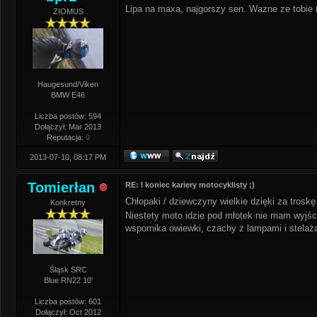
Lipa na maxa, najgorszy sen. Wazne ze tobie ni
ZIOMUS
Haugesund/Viken
BMW E46
Liczba postów: 594
Dołączył: Mar 2013
Reputacja:
0
2013-07-10, 08:17 PM
Tomierłan
RE: I koniec kariery motocyklisty ;)
Chłopaki / dziewczyny wielkie dzięki za trosk
Konkretny
Niestety moto idzie pod młotek nie mam wyjś
wspornika owiewki, czachy z lampami i stelaż
Śląsk SRC
Blue RN22 10'
Liczba postów: 601
Dołączył: Oct 2012