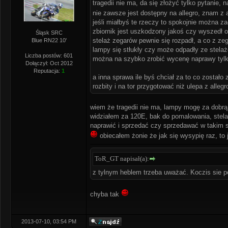
tragedii nie ma, da się złożyć tylko pytanie, 
nie zawsze jest dostępny na allegro, znam z
jeśli miałbyś te rzeczy to spokojnie można z
zbiornik jest uszkodzony jakoś czy wyszedł 
Śląsk SRC
stelaż zegarów pewnie się rozpadł, a co z ze
Blue RN22 10'
lampy się stłukły czy może odpadły ze stela
Liczba postów: 601
można na szybko zrobić wycenę naprawy tylko
Dołączył: Oct 2012
Reputacja:
1
a inna sprawa ile byś chciał za to co zostało
rozbity i na tor przygotować niż ulepa z allegr
wiem że tragedii nie ma, lampy mogę za dobr
widziałem za 120E, bak do pomalowania, stelaż
naprawić i sprzedać czy sprzedawać w takim s
obiecałem żonie że jak się wysypię raz, to 
ToR_GT napisał(a):
z tylnym heblem trzeba uważać. Koczis sie p
chyba tak
2013-07-10, 03:54 PM