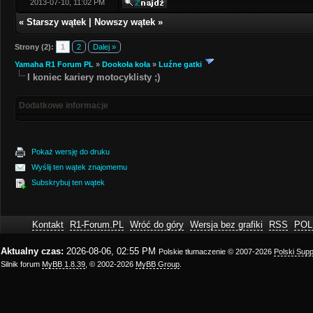
2013-07-10, 11:02 PM
«
Starszy wątek
|
Nowszy wątek
»
Strony (2):
1
2
Dalej »
Yamaha R1 Forum PL
»
Dookoła koła
»
Luźne gatki
I koniec kariery motocyklisty ;)
Dodatkowe informacje
Pokaż wersję do druku
Wyślij ten wątek znajomemu
Subskrybuj ten wątek
Kontakt
R1-Forum.PL
Wróć do góry
Wersja bez grafiki
RSS
POL
Aktualny czas:
2026-08-06, 02:55 PM
Polskie tłumaczenie © 2007-2026
Polski Sup
Silnik forum
MyBB 1.8.39
, © 2002-2026
MyBB Group
.