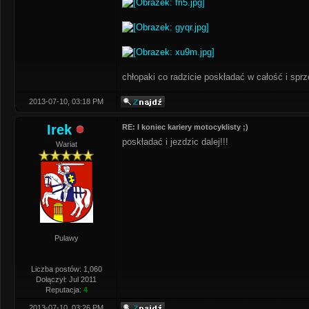
chłopaki co radzicie poskładać w całość i spr
2013-07-10, 03:18 PM
Irek
RE: I koniec kariery motocyklisty ;)
poskładać i jezdzic dalej!!!
Wariat
Pulawy
Liczba postów: 1,060
Dołączył: Jul 2011
Reputacja:
4
2013-07-10, 03:26 PM