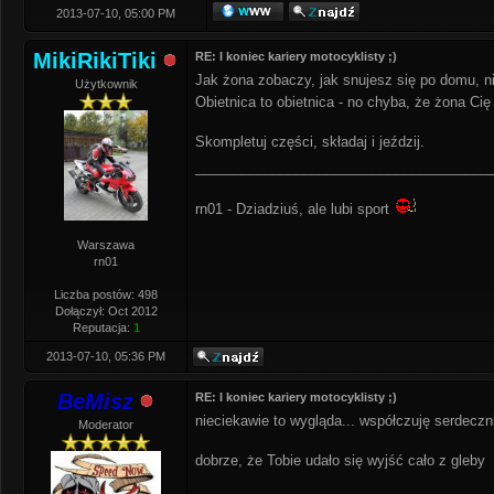
2013-07-10, 05:00 PM
MikiRikiTiki
RE: I koniec kariery motocyklisty ;)
Jak żona zobaczy, jak snujesz się po domu, n
Użytkownik
Obietnica to obietnica - no chyba, że żona Cię
Skompletuj części, składaj i jeździj.
______________________________________
rn01 - Dziadziuś, ale lubi sport
Warszawa
rn01
Liczba postów: 498
Dołączył: Oct 2012
Reputacja:
1
2013-07-10, 05:36 PM
BeMisz
RE: I koniec kariery motocyklisty ;)
nieciekawie to wygląda... współczuję serdeczn
Moderator
dobrze, że Tobie udało się wyjść cało z gleby