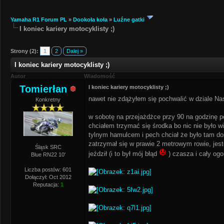
Yamaha R1 Forum PL
»
Dookoła koła
»
Luźne gatki
I koniec kariery motocyklisty ;)
Strony (2):
1
2
Dalej »
I koniec kariery motocyklisty ;)
Autor
Wiadomość
Tomierłan
I koniec kariery motocyklisty ;)
nawet nie zdążyłem się pochwalić w dziale N
Konkretny
w sobotę na przejażdżce przy 90 na godzinę po
chciałem trzymać się środka bo nic nie było 
tylnym hamulcem i pech chciał że było tam dość
zatrzymał się w prawie 2 metrowym rowie, jeste
Śląsk SRC
jeździł (i to był mój błąd
) czasza i cały ogo
Blue RN22 10'
Liczba postów: 601
Dołączył: Oct 2012
Reputacja:
1