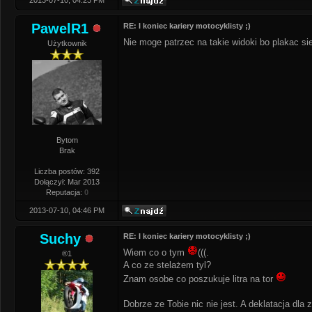
2013-07-10, 04:23 PM
PawelR1
RE: I koniec kariery motocyklisty ;)
Nie moge patrzec na takie widoki bo plakac si
Użytkownik
Bytom
Brak
Liczba postów: 392
Dołączył: Mar 2013
Reputacja:
0
2013-07-10, 04:46 PM
Suchy
RE: I koniec kariery motocyklisty ;)
Wiem co o tym
(((.
®1
A co ze stelażem tyl?
Znam osobe co poszukuje litra na tor
Dobrze ze Tobie nic nie jest. A deklatacja dla 