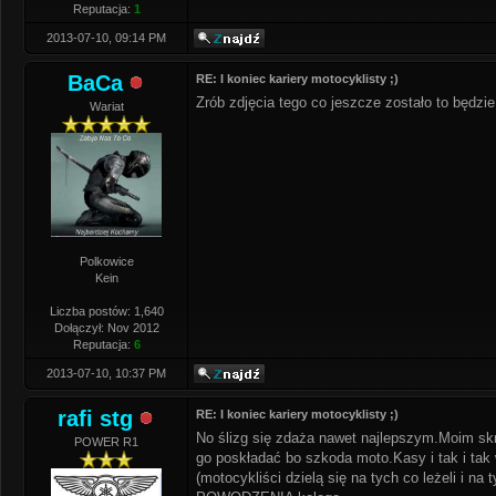
Reputacja:
1
2013-07-10, 09:14 PM
BaCa
RE: I koniec kariery motocyklisty ;)
Zrób zdjęcia tego co jeszcze zostało to będzie
Wariat
Polkowice
Kein
Liczba postów: 1,640
Dołączył: Nov 2012
Reputacja:
6
2013-07-10, 10:37 PM
rafi stg
RE: I koniec kariery motocyklisty ;)
No ślizg się zdaża nawet najlepszym.Moim sk
POWER R1
go poskładać bo szkoda moto.Kasy i tak i tak 
(motocykliści dzielą się na tych co leżeli i na 