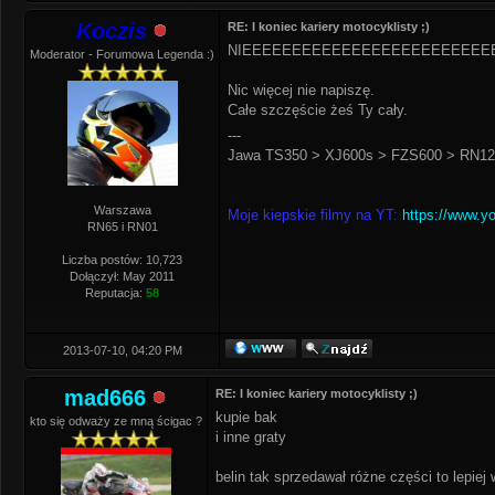
Koczis
RE: I koniec kariery motocyklisty ;)
NIEEEEEEEEEEEEEEEEEEEEEEEEEEEEEE
Moderator - Forumowa Legenda :)
Nic więcej nie napiszę.
Całe szczęście żeś Ty cały.
---
Jawa TS350 > XJ600s > FZS600 > RN12 
Warszawa
Moje kiepskie filmy na YT:
https://www.y
RN65 i RN01
Liczba postów: 10,723
Dołączył: May 2011
Reputacja:
58
2013-07-10, 04:20 PM
mad666
RE: I koniec kariery motocyklisty ;)
kupie bak
kto się odważy ze mną ścigac ?
i inne graty
belin tak sprzedawał różne części to lepiej