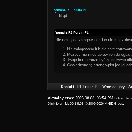
Yamaha R1 Forum PL
Błąd
Yamaha R1 Forum PL
Nie nastąpiło zalogowanie, lub nie masz dost
Nie zalogowano lub nie zarejestrowano
Możesz nie mieć uprawnień do oglądan
Twoje konto może być nieaktywne al
Odwiedzono tę stronę wpisując jej ad
Kontakt
R1-Forum.PL
Wróć do góry
We
Aktualny czas:
2026-08-08, 03:54 PM
Polskie tłu
Silnik forum
MyBB 1.8.39
, © 2002-2026
MyBB Group
.