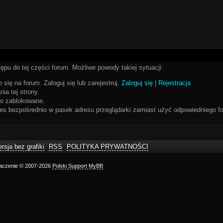
ępu do tej części forum. Możliwe powody takiej sytuacji:
 się na forum. Zaloguj się lub zarejestruj.
Zaloguj się
|
Rejestracja
ia tej strony.
bo zablokowane.
res bezpośrednio w pasek adresu przeglądarki zamiast użyć odpowiedniego fo
rsja bez grafiki
RSS
POLITYKA PRYWATNOŚCI
maczenie © 2007-2026
Polski Support MyBB