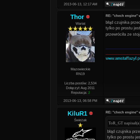
2013-06-13, 12:17 AM
Thor
RE: "chech engine" 
błąd czujnika prze
Wariat
tylko po prostu je
przewróciła ze sto
_______________
_______________
www.amstaffazyl.p
Mazowieckie
RN19
Liczba postów: 2,534
Dołączył: Aug 2011
Reputacja:
2
2013-06-13, 06:58 PM
KiluR1
RE: "chech engine" 
Świeżak
ToR_GT napisał(a
błąd czujnika prze
tylko po prostu j