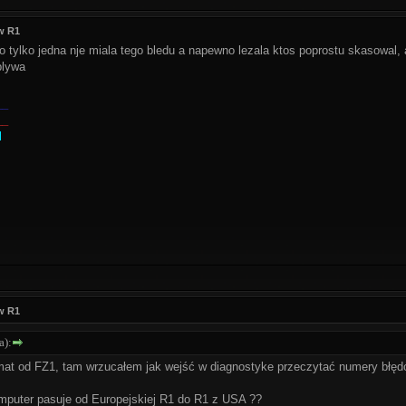
w R1
 tylko jedna nje miala tego bledu a napewno lezala ktos poprostu skasowal, 
plywa
__
__
l
w R1
a):
emat od FZ1, tam wrzucałem jak wejść w diagnostyke przeczytać numery błę
mputer pasuje od Europejskiej R1 do R1 z USA ??