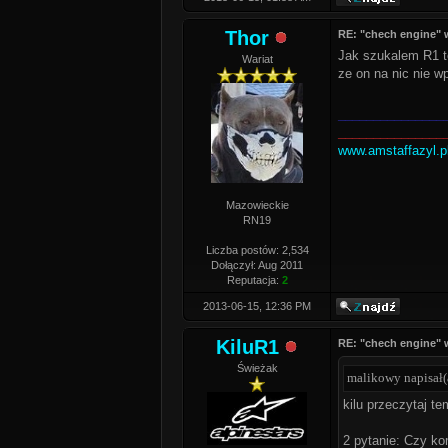
Thor
RE: "chech engine" 
Jak szukalem R1 to
Wariat
ze on na nic nie w
_______________
_______________
www.amstaffazyl.p
Mazowieckie
RN19
Liczba postów: 2,534
Dołączył: Aug 2011
Reputacja:
2
2013-06-15, 12:36 PM
KiluR1
RE: "chech engine" 
Świeżak
malikowy napisał(
kilu przeczytaj t
2 pytanie: Czy ko