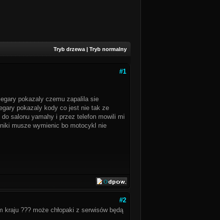
Tryb drzewa
|
Tryb normalny
#1
egary pokazaly czemu zapalila sie
egary pokazaly kody co jest nie tak ze
do salonu yamahy i przez telefon mowili mi
niki musze wymienic bo motocykl nie
#2
m kraju ??? może chłopaki z serwisów będą