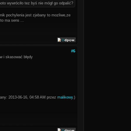
moto wywróciło tez byś nie mógł go odpalić?
nik pochylenia jest zjebany to mozliwe,ze
 to ma sens ...
#6
ów i skasować błędy
wany: 2013-06-16, 04:58 AM przez
malikowy
.)