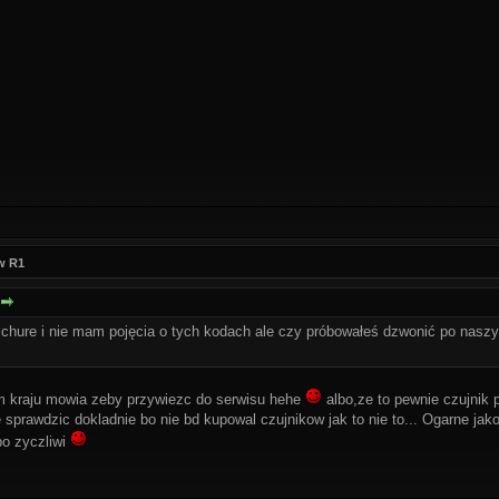
w R1
chure i nie mam pojęcia o tych kodach ale czy próbowałeś dzwonić po nasz
 kraju mowia zeby przywiezc do serwisu hehe
albo,ze to pewnie czujnik p
sprawdzic dokladnie bo nie bd kupowal czujnikow jak to nie to... Ogarne jak
bo zyczliwi