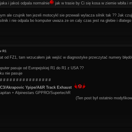
jaka i jakoś odpala normalnie
jak w trasie by Ci się kosa w ziemie wbiła i 
 ale czujnik ten jezeli motocykl sie przewali wylacza silnik tak ?? Jak czuj
ilnik i nie odpala bo komputer uwaza ze on caly czas jest na glebie i dlatego
w R1
emat od FZ1, tam wrzucałem jak wejść w diagnostyke przeczytać numery błęd
mputer pasuje od Europejskiej R1 do R1 z USA ??
u nie pasuje
 # # # # # # # # # # # # # # # #
3/Akrapovic Ypipe/A&R Track Exhaust
apitan + Alpinestars GPPRO/SupertechR
(Ten post był ostatnio modyfiko