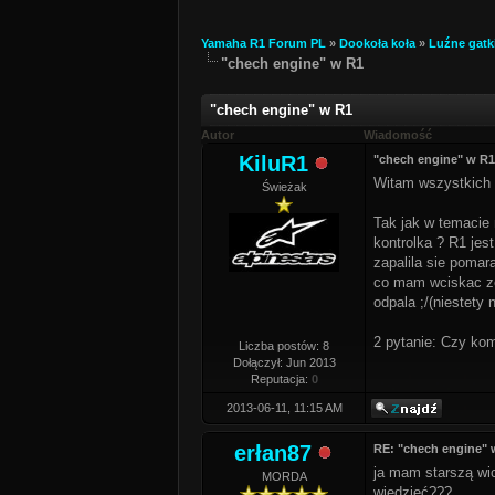
Yamaha R1 Forum PL
»
Dookoła koła
»
Luźne gatk
"chech engine" w R1
"chech engine" w R1
Autor
Wiadomość
KiluR1
"chech engine" w R1
Witam wszystkich
Świeżak
Tak jak w temacie
kontrolka ? R1 jes
zapalila sie poma
co mam wciskac ze
odpala ;/(niestety
2 pytanie: Czy ko
Liczba postów: 8
Dołączył: Jun 2013
Reputacja:
0
2013-06-11, 11:15 AM
erłan87
RE: "chech engine" 
ja mam starszą wi
MORDA
wiedzieć???