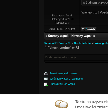
w żadnym przypad
Wielkie thx ! Pozd
Liczba postów: 8
Dołączył: Jun 2013
Reputacja:
0
2013-06-16, 02:26 PM
«
Starszy wątek
|
Nowszy wątek
»
Yamaha R1 Forum PL
»
Dookoła koła
»
Luźne gatk
"chech engine" w R1
Dodatkowe informacje
Pokaż wersję do druku
Wyślij ten wątek znajomemu
Subskrybuj ten wątek
Kontakt
R1-Forum.PL
Wróć do góry
We
Ta strona używa ci
i możliwości zmian
Aktualny czas:
2026-08-08, 01:50 AM
Polskie tłu