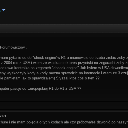
i
 Forumowiczow .
 mam pytanie co do "check engine"w R1 a mianowicie co trzeba zrobic zeby z
t z 2004 roq z USA i wiem ze wciska sie ktores przyciski na zegarachi zeby z
ranczowa kontrolka na zegarach "chceck engine" Jak bylem w USA dzwonilem 
by wyskoczyly kody a kody mozna sprawdzic na internecie i wiem ze 3 czuj
 nie pamietam jak to sprawdzalem) Slyszal ktos cos o tym ??
mputer pasuje od Europejskiej R1 do R1 z USA ??
w R1
chure i nie mam pojęcia o tych kodach ale czy próbowałeś dzwonić po naszy