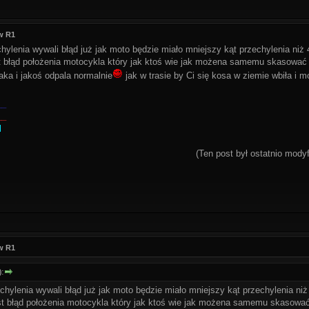
w R1
chylenia wywali błąd już jak moto będzie miało mniejszy kąt przechylenia niż 
st błąd położenia motocykla który jak ktoś wie jak możena samemu skasować z
jaka i jakoś odpala normalnie
jak w trasie by Ci się kosa w ziemie wbiła i m
__
__
l
(Ten post był ostatnio mod
w R1
):
chylenia wywali błąd już jak moto będzie miało mniejszy kąt przechylenia niż 
est błąd położenia motocykla który jak ktoś wie jak możena samemu skasować 