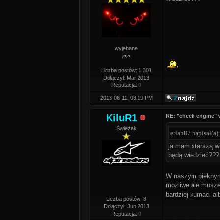
wyjebane
jaja
Liczba postów: 1,301
Dołączył: Mar 2013
Reputacja:
0
2013-06-11, 03:19 PM
KiluR1
RE: "chech engine" 
Świeżak
erłan87 napisał(a):
ja mam starszą wi
będą wiedzieć???
W naszym pieknym
mozliwe ale musze 
bardziej kumaci al
Liczba postów: 8
Dołączył: Jun 2013
Reputacja:
0