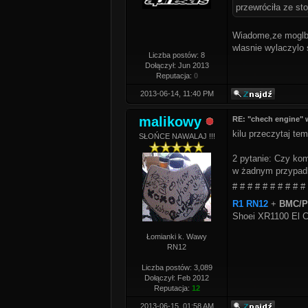
przewróciła ze sto
Wiadome,ze moglbym
wlasnie wylaczylo s
Liczba postów: 8
Dołączył: Jun 2013
Reputacja:
0
2013-06-14, 11:40 PM
malikowy
RE: "chech engine" 
kilu przeczytaj t
SŁOŃCE NAWALAJ !!!
2 pytanie: Czy ko
w żadnym przypadk
# # # # # # # # # #
R1 RN12
+
BMC/PC
Shoei XR1100 El C
Łomianki k. Wawy
RN12
Liczba postów: 3,089
Dołączył: Feb 2012
Reputacja:
12
2013-06-15, 01:58 AM