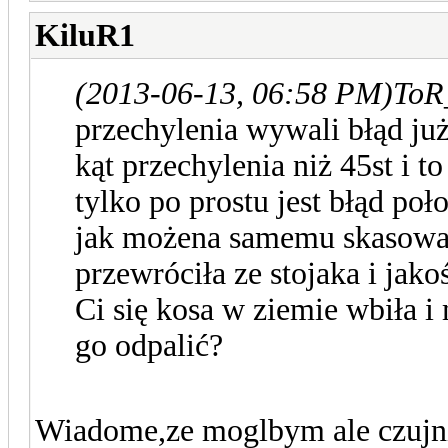
KiluR1
(2013-06-13, 06:58 PM)
ToR
przechylenia wywali błąd ju
kąt przechylenia niż 45st i t
tylko po prostu jest błąd poł
jak możena samemu skasować 
przewróciła ze stojaka i jak
Ci się kosa w ziemie wbiła i
go odpalić?
Wiadome,ze moglbym ale czujnik