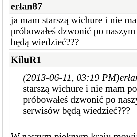
erłan87
ja mam starszą wichure i nie ma
próbowałeś dzwonić po naszym 
będą wiedzieć???
KiluR1
(2013-06-11, 03:19 PM)
erła
starszą wichure i nie mam po
próbowałeś dzwonić po nasz
serwisów będą wiedzieć???
W naszym pieknym kraju mowia