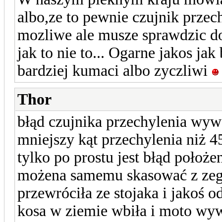
albo,ze to pewnie czujnik przech
mozliwe ale musze sprawdzic d
jak to nie to... Ogarne jakos ja
bardziej kumaci albo zyczliwi
Thor
błąd czujnika przechylenia wywa
mniejszy kąt przechylenia niż 45
tylko po prostu jest błąd położe
możena samemu skasować z zegar
przewróciła ze stojaka i jakoś 
kosa w ziemie wbiła i moto wyw