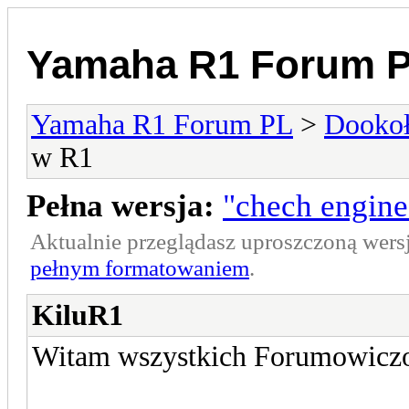
Yamaha R1 Forum 
Yamaha R1 Forum PL
>
Dookoł
w R1
Pełna wersja:
"chech engin
Aktualnie przeglądasz uproszczoną wers
pełnym formatowaniem
.
KiluR1
Witam wszystkich Forumowicz