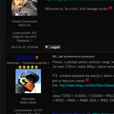
Wrzucam tu, bo a nóż, ktoś takiego szuka
Powiat Chrzanowski
RN20 US
Liczba postów: 633
Dołączył: Nov 2012
Reputacja:
3
2013-02-24, 10:58 AM
Koczis
RE: Jaki kombinezon polecacie
Pewus, a jakiego jesteś wzrostu i wagi, b
Moderator - Forumowa Legenda :)
Ja mam 170cm i ważę 68kg i ciasno wchodz
P.S. ostatnio pojawiał się aukcja z taki
jest w lepszym stanie
link:
http://www.ebay.com/itm/Rare-Daine
---
Jawa TS350 > XJ600s > FZS600 > RN12
Warszawa
> RN32 + RN01 > RN65 2024 > RN01 199
RN65 i RN01
Liczba postów: 10,723