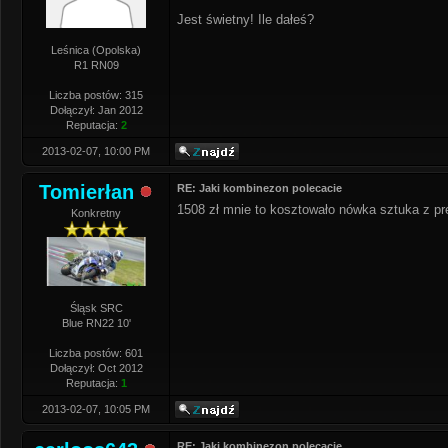
Jest świetny! Ile dałeś?
Leśnica (Opolska)
R1 RN09
Liczba postów: 315
Dołączył: Jan 2012
Reputacja:
2
2013-02-07, 10:00 PM
Tomierłan
RE: Jaki kombinezon polecacie
1508 zł mnie to kosztowało nówka sztuka z pr
Konkretny
Śląsk SRC
Blue RN22 10'
Liczba postów: 601
Dołączył: Oct 2012
Reputacja:
1
2013-02-07, 10:05 PM
RE: Jaki kombinezon polecacie