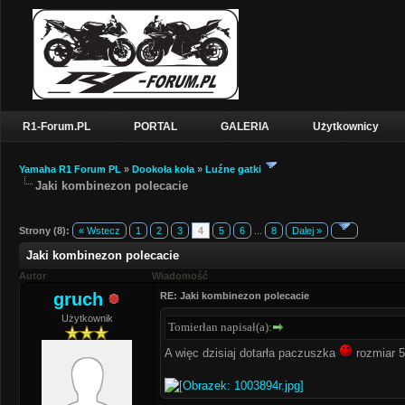
R1-Forum.PL
PORTAL
GALERIA
Użytkownicy
Yamaha R1 Forum PL
»
Dookoła koła
»
Luźne gatki
Jaki kombinezon polecacie
Strony (8):
« Wstecz
1
2
3
4
5
6
...
8
Dalej »
Jaki kombinezon polecacie
Autor
Wiadomość
gruch
RE: Jaki kombinezon polecacie
Użytkownik
Tomierłan napisał(a):
A więc dzisiaj dotarła paczuszka
rozmiar 5