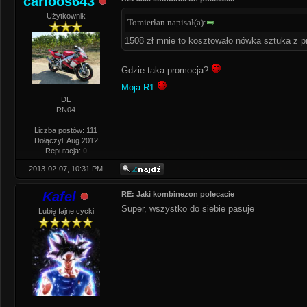
carloos643
Użytkownik
Tomierłan napisał(a):
1508 zł mnie to kosztowało nówka sztuka z p
Gdzie taka promocja?
Moja R1
DE
RN04
Liczba postów: 111
Dołączył: Aug 2012
Reputacja:
0
2013-02-07, 10:31 PM
Kafel
RE: Jaki kombinezon polecacie
Super, wszystko do siebie pasuje
Lubię fajne cycki