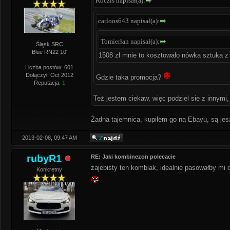
Koczis napisał(a):
carloos643 napisał(a):
Tomierłan napisał(a):
Śląsk SRC
Blue RN22 10'
1508 zł mnie to kosztowało nówka sztuka z 
Liczba postów: 601
Dołączył: Oct 2012
Gdzie taka promocja?
Reputacja:
1
Też jestem ciekaw, więc podziel się z innymi,
Żadna tajemnica, kupiłem go na Ebayu, są jesz
2013-02-08, 09:47 AM
rubyR1
RE: Jaki kombinezon polecacie
zajebisty ten kombiak, idealnie pasowałby mi 
Konkretny