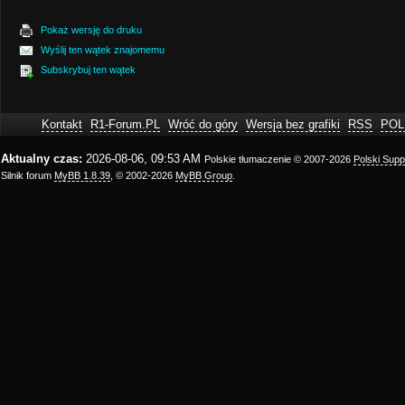
Pokaż wersję do druku
Wyślij ten wątek znajomemu
Subskrybuj ten wątek
Kontakt
R1-Forum.PL
Wróć do góry
Wersja bez grafiki
RSS
POL
Aktualny czas:
2026-08-06, 09:53 AM
Polskie tłumaczenie © 2007-2026
Polski Sup
Silnik forum
MyBB 1.8.39
, © 2002-2026
MyBB Group
.