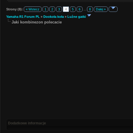
Strony (8):
« Wstecz
1
2
3
4
5
6
...
8
Dalej »
Yamaha R1 Forum PL
»
Dookoła koła
»
Luźne gatki
Jaki kombinezon polecacie
Dodatkowe informacje