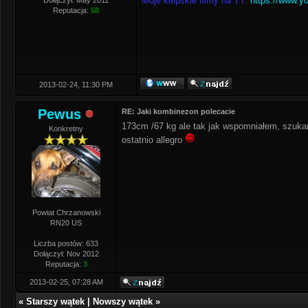
Moje kiepskie filmy na YT:
https://www.y
Dołączył: May 2011
Reputacja:
58
2013-02-24, 11:30 PM
Pewus
RE: Jaki kombinezon polecacie
173cm /67 kg ale tak jak wspomniałem, szukam
Konkretny
ostatnio allegro
Powiat Chrzanowski
RN20 US
Liczba postów: 633
Dołączył: Nov 2012
Reputacja:
3
2013-02-25, 07:28 AM
«
Starszy wątek
|
Nowszy wątek
»