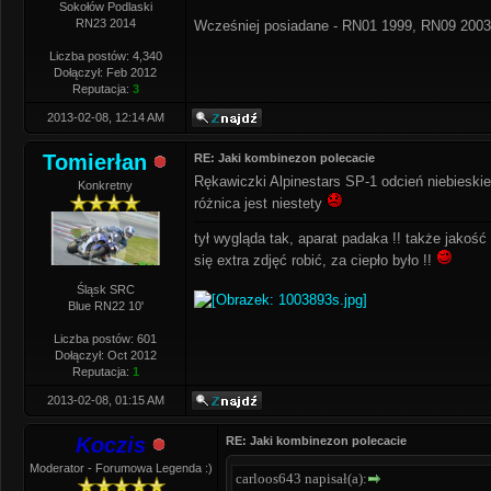
Sokołów Podlaski
RN23 2014
Wcześniej posiadane - RN01 1999, RN09 2003
Liczba postów: 4,340
Dołączył: Feb 2012
Reputacja:
3
2013-02-08, 12:14 AM
Tomierłan
RE: Jaki kombinezon polecacie
Rękawiczki Alpinestars SP-1 odcień niebieskie
Konkretny
różnica jest niestety
tył wygląda tak, aparat padaka !! także jakość
się extra zdjęć robić, za ciepło było !!
Śląsk SRC
Blue RN22 10'
Liczba postów: 601
Dołączył: Oct 2012
Reputacja:
1
2013-02-08, 01:15 AM
Koczis
RE: Jaki kombinezon polecacie
Moderator - Forumowa Legenda :)
carloos643 napisał(a):