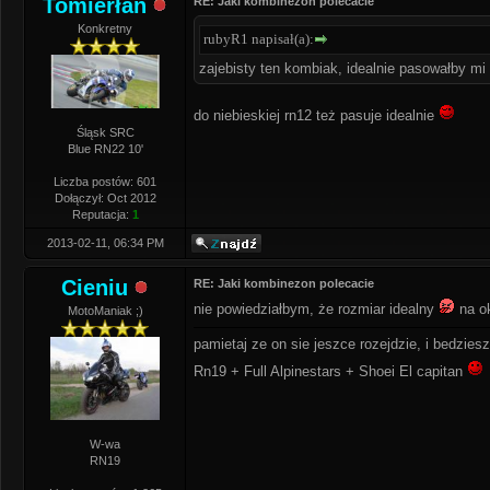
Tomierłan
RE: Jaki kombinezon polecacie
Konkretny
rubyR1 napisał(a):
zajebisty ten kombiak, idealnie pasowałby mi 
do niebieskiej rn12 też pasuje idealnie
Śląsk SRC
Blue RN22 10'
Liczba postów: 601
Dołączył: Oct 2012
Reputacja:
1
2013-02-11, 06:34 PM
Cieniu
RE: Jaki kombinezon polecacie
nie powiedziałbym, że rozmiar idealny
na ok
MotoManiak ;)
pamietaj ze on sie jeszce rozejdzie, i bedzies
Rn19 + Full Alpinestars + Shoei El capitan
W-wa
RN19