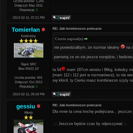
Liczba postów: 1,265
Dołączył: May 2011
Reputacja:
3
2013-02-11, 07:21 PM
Tomierłan
RE: Jaki kombinezon polecacie
Konkretny
Cieniu napisał(a):
nie powiedziałbym, że rozmiar idealny
na o
pamietaj ze on sie jeszce rozejdzie, i bedzie
Śląsk SRC
Blue RN22 10'
ta 54
mam 187cm wrostu i 96kg, koledzy mi t
(mam 112 i 112 jest w rozmiarówce), to nie wi
Liczba postów: 601
się kłócił, ty Cieniu masz kombinezon szyty n
Dołączył: Oct 2012
Reputacja:
1
2013-02-11, 09:18 PM
gessiu
RE: Jaki kombinezon polecacie
Dla mnie ta cena trochę podejrzana... jeszcze
Młody
..:: Jeszcze będzie czas by odpoczywać ::..