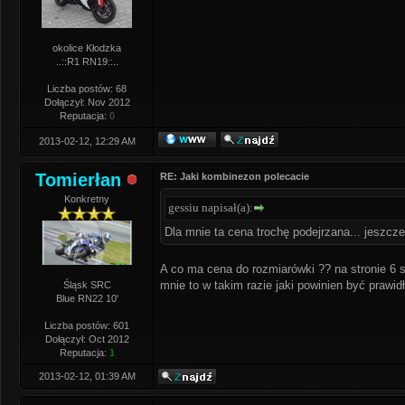
okolice Kłodzka
..::R1 RN19::..
Liczba postów: 68
Dołączył: Nov 2012
Reputacja:
0
2013-02-12, 12:29 AM
Tomierłan
RE: Jaki kombinezon polecacie
Konkretny
gessiu napisał(a):
Dla mnie ta cena trochę podejrzana... jeszcz
A co ma cena do rozmiarówki ?? na stronie 6 s
mnie to w takim razie jaki powinien być prawid
Śląsk SRC
Blue RN22 10'
Liczba postów: 601
Dołączył: Oct 2012
Reputacja:
1
2013-02-12, 01:39 AM