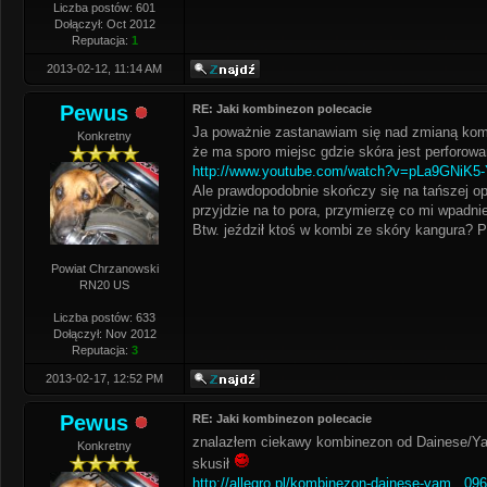
Liczba postów: 601
Dołączył: Oct 2012
Reputacja:
1
2013-02-12, 11:14 AM
Pewus
RE: Jaki kombinezon polecacie
Ja poważnie zastanawiam się nad zmianą kombi 
Konkretny
że ma sporo miejsc gdzie skóra jest perforow
http://www.youtube.com/watch?v=pLa9GNiK5
Ale prawdopodobnie skończy się na tańszej op
przyjdzie na to pora, przymierzę co mi wpadni
Btw. jeździł ktoś w kombi ze skóry kangura? 
Powiat Chrzanowski
RN20 US
Liczba postów: 633
Dołączył: Nov 2012
Reputacja:
3
2013-02-17, 12:52 PM
Pewus
RE: Jaki kombinezon polecacie
znalazłem ciekawy kombinezon od Dainese/Yama
Konkretny
skusił
http://allegro.pl/kombinezon-dainese-yam...09