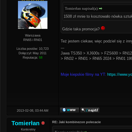
Tomierłan napisał(a):
1508 zł mnie to kosztowało nówka sztuk
Gdzie taka promocja?
Warszawa
RN65 i RN01
Też jestem ciekaw, więc podziel się z inn
---
Liczba postów: 10,723
Jawa TS350 > XJ600s > FZS600 > RN12
Dołączył: May 2011
Reputacja:
58
> RN32 + RN01 > RN65 2024 > RN01 199
Moje kiepskie filmy na YT:
https://www.y
2013-02-08, 03:44 AM
Tomierłan
RE: Jaki kombinezon polecacie
Konkretny