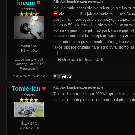
incom
RE: Jaki kombinezon polecacie
nie wie mnie znam sie nie orientuje sie i w s
Konkretny
ale ........... !!!!! jak dla mnie to .... roz
pozycji na moto będzie , bo pozycja stojaca t
latam w 50 gdzie modląc sie w szafie w pozyc
kombi wygina mnie jak napięte baranie jaja w ty
napewno sie troszke rozejdzie (wiadomo ze nie
nie a nie stojąc gdzies obok moto będąc czujn
Warszawa
jakos okolice grudnia na allegro była promo na
R1 Rn xXx
! :]
---
R One is The BesT OnE
---
Liczba postów: 558
Dołączył: Mar 2012
Reputacja:
5
2013-02-12, 02:41 AM
Tomierłan
RE: Jaki kombinezon polecacie
Tak jak Incom pisze za 2099zł sprzedawał je w
Konkretny
ciasne, a co dopiero jak na motor usiądę, co 
Śląsk SRC
Blue RN22 10'