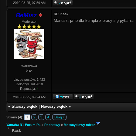
2010-08-25, 07:59 AM
BeMisz
RE: Kask
Mariusz, ja to dla kumpla z pracy się pytam.
Moderator
Warszawa
brak
Liczba postów: 1,423
Dołączył: Jul 2010
Reputacja:
4
2010-08-25, 09:24 AM
«
Starszy wątek
|
Nowszy wątek
»
Strony (4):
1
2
3
4
Dalej »
Yamaha R1 Forum PL
»
Podstawy
»
Motocyklowy mixer
Kask