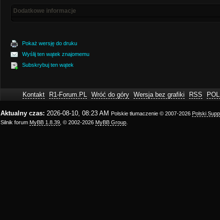
Dodatkowe informacje
Pokaż wersję do druku
Wyślij ten wątek znajomemu
Subskrybuj ten wątek
Kontakt
R1-Forum.PL
Wróć do góry
Wersja bez grafiki
RSS
POL
Aktualny czas:
2026-08-10, 08:23 AM
Polskie tłumaczenie © 2007-2026
Polski Sup
Silnik forum
MyBB 1.8.39
, © 2002-2026
MyBB Group
.