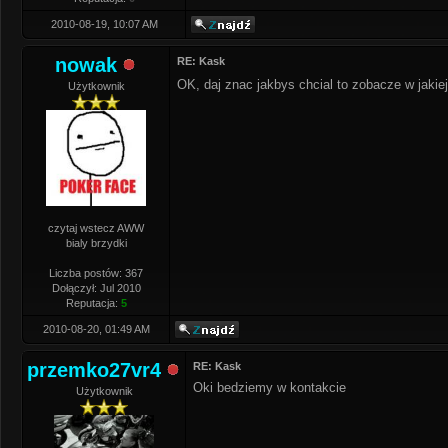
2010-08-19, 10:07 AM
nowak
RE: Kask
OK, daj znac jakbys chcial to zobacze w jakie
Użytkownik
czytaj wstecz AWW
bialy brzydki
Liczba postów: 367
Dołączył: Jul 2010
Reputacja:
5
2010-08-20, 01:49 AM
przemko27vr4
RE: Kask
Oki bedziemy w kontakcie
Użytkownik