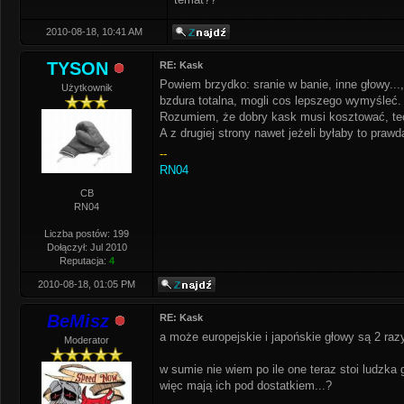
2010-08-18, 10:41 AM
TYSON
RE: Kask
Powiem brzydko: sranie w banie, inne głowy...,
Użytkownik
bzdura totalna, mogli cos lepszego wymyśleć.
Rozumiem, że dobry kask musi kosztować, tech
A z drugiej strony nawet jeżeli byłaby to pra
--
RN04
CB
RN04
Liczba postów: 199
Dołączył: Jul 2010
Reputacja:
4
2010-08-18, 01:05 PM
BeMisz
RE: Kask
a może europejskie i japońskie głowy są 2 razy
Moderator
w sumie nie wiem po ile one teraz stoi ludzka
więc mają ich pod dostatkiem...?