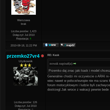
Warszawa
brak
Liczba postów: 1,423
Dołączył: Jul 2010
Reputacja:
4
2010-08-18, 11:22 PM
przemko27vr4
RE: Kask
Użytkownik
nowak napisał(a):
Przemko daj znac jaki kask i model chces
Generalnie chodzi mi oczywiscie o ARAI rx
wiec nawet w polsce/europie nie ma szans
forum motocyklowym i ludzie byli zachwycen
dostrzegl.Jak wroce z wakacji pewnie bede
Liczba postów: 126
Dołączył: Jul 2010
Reputacja:
0