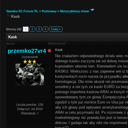
Yamaha R1 Forum PL
»
Podstawy
»
Motocyklowy mixer
Kask
Strony (4):
1
2
3
4
Dalej »
Kask
Autor
Wiadomość
przemko27vr4
Kask
Nie znalazlem odpowiedniego dzialu wiec m
Użytkownik
dobrego kasku zaczyna sie od dobrej miesi
kupowalem wlasnie tam. Kierowalem sie oc
KASKU. Wiekszosc z nas zapewne wie iz bl
kontynentach rozni nazwa (w przypadku
sh
homologacja. Dla mnie akurat nie przemawi
urzednicy a nie tym ze kaski EURO sa bezpi
polsiego importera kaskow ARAI w ktorym t
spowodowany tym ze glowy Europejczyka Am
zgodzil o tyle juz roznice Euro vs Usa juz 
Liczba postów: 126
aby ich glowy pod wplywem amerykanskiego 
Dołączył: Jul 2010
ARAI w celu przymiarki itd. Po rozmowie z
Reputacja:
0
marketningowy niz prawda,kto jest w temaci
dolcow. I gadaja tak aby nikt nie importowa
temat??