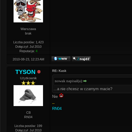
Warszawa
brak
Liczba postów: 1,423
Dołączył: Jul 2010
Reputacja:
4
2010-08-23, 12:23 AM
TYSON
RE: Kask
Użytkownik
nowak napisał(a):
...a nie chcesz w czarnym macie?
Nie
--
RN04
CB
RN04
Liczba postów: 199
Dołączył: Jul 2010