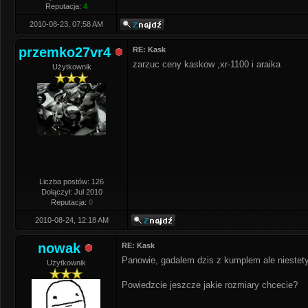
Reputacja:
4
2010-08-23, 07:58 AM
przemko27vr4
RE: Kask
zarzuc ceny kaskow ,xr-1100 i araika
Użytkownik
Liczba postów: 126
Dołączył: Jul 2010
Reputacja:
0
2010-08-24, 12:18 AM
nowak
RE: Kask
Panowie, gadalem dzis z kumplem ale niestety 
Użytkownik
Powiedzcie jeszcze jakie rozmiary chcecie?