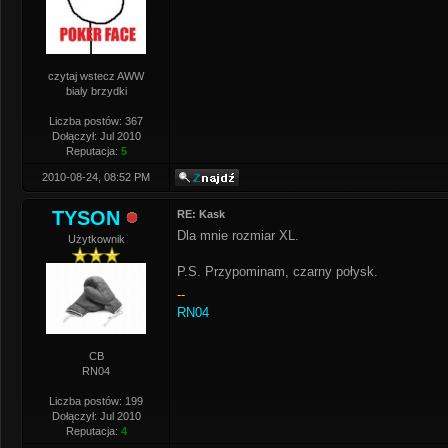
czytaj wstecz AWW
bialy brzydki
Liczba postów: 367
Dołączył: Jul 2010
Reputacja:
5
2010-08-24, 08:52 PM
TYSON
RE: Kask
Dla mnie rozmiar XL.
Użytkownik
P.S. Przypominam, czarny połysk.
--
RN04
CB
RN04
Liczba postów: 199
Dołączył: Jul 2010
Reputacja:
4