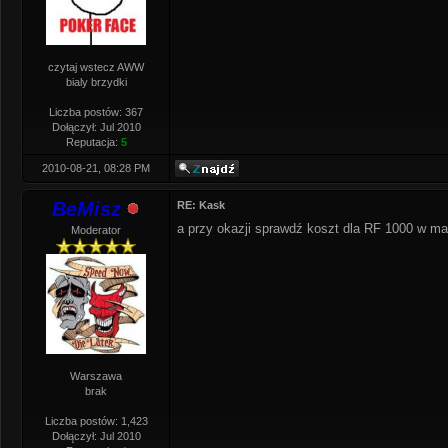
czytaj wstecz AWW
bialy brzydki
Liczba postów: 367
Dołączył: Jul 2010
Reputacja:
5
2010-08-21, 08:28 PM
BeMisz
RE: Kask
a przy okazji sprawdź koszt dla RF 1000 w ma
Moderator
Warszawa
brak
Liczba postów: 1,423
Dołączył: Jul 2010