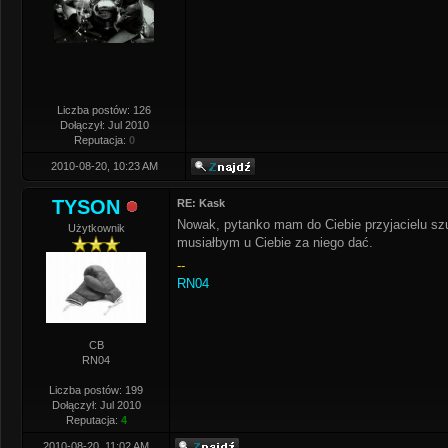
Liczba postów: 126
Dołączył: Jul 2010
Reputacja:
0
2010-08-20, 10:23 AM
TYSON
RE: Kask
Nowak, pytanko mam do Ciebie przyjacielu sz
Użytkownik
musiałbym u Ciebie za niego dać.
--
RN04
CB
RN04
Liczba postów: 199
Dołączył: Jul 2010
Reputacja:
4
2010-08-20, 11:02 AM