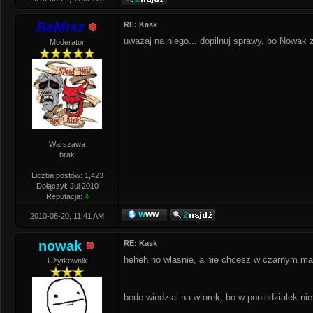
BeMisz
RE: Kask
uważaj na niego... dopilnuj sprawy, bo Nowak 
Moderator
Warszawa
brak
Liczba postów: 1,423
Dołączył: Jul 2010
Reputacja:
4
2010-08-20, 11:41 AM
nowak
RE: Kask
heheh no wlasnie, a nie chcesz w czarnym m
Użytkownik
bede wiedzial na wtorek, bo w poniedzialek nie