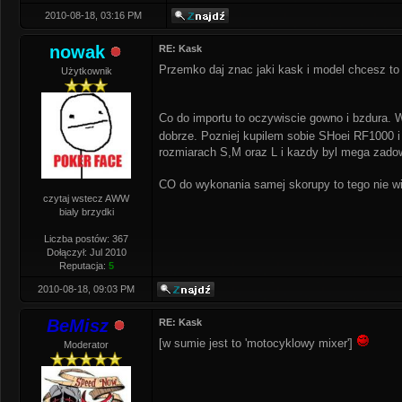
2010-08-18, 03:16 PM
nowak
RE: Kask
Przemko daj znac jaki kask i model chcesz to
Użytkownik
Co do importu to oczywiscie gowno i bzdura. 
dobrze. Pozniej kupilem sobie SHoei RF1000 i 
rozmiarach S,M oraz L i kazdy byl mega zadowol
CO do wykonania samej skorupy to tego nie wie
czytaj wstecz AWW
bialy brzydki
Liczba postów: 367
Dołączył: Jul 2010
Reputacja:
5
2010-08-18, 09:03 PM
BeMisz
RE: Kask
[w sumie jest to 'motocyklowy mixer']
Moderator