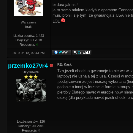
bzdura jak nic!
ja to samo miałem kiedyś z aparatem Cannona
m.in. bronili się tym, że gwarancja z USA nie 
LOL
Warszawa
brak
Liczba postów: 1,423
Dołączył: Jul 2010
Reputacja:
4
2010-08-18, 02:43 PM
przemko27vr4
RE: Kask
Tzn,jezeli chodzi o gwarancje to nie we w
Użytkownik
laptopy) nie uznaja tej z usa. Czesci w mo
,podejrzewam ze jest inaczej wykonana (ho
gadanie o innej w kształcie formie skorupy.
pierdoly.Dlatego nawet w europie np.w niem
ciezej (dla przykladu nawet jezeli chodzi o
Liczba postów: 126
Dołączył: Jul 2010
Reputacja:
0