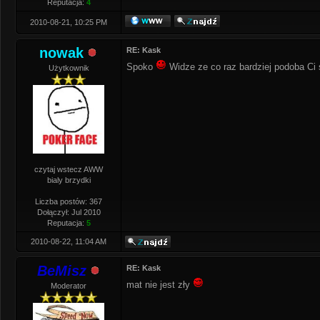
Reputacja:
4
2010-08-21, 10:25 PM
nowak
RE: Kask
Spoko
Widze ze co raz bardziej podoba Ci
Użytkownik
czytaj wstecz AWW
bialy brzydki
Liczba postów: 367
Dołączył: Jul 2010
Reputacja:
5
2010-08-22, 11:04 AM
BeMisz
RE: Kask
mat nie jest zły
Moderator