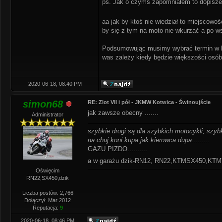
ps. Jak o czymś zapomniałem to dopisze.
aa jak by ktoś nie wiedział to miejscowo
by się z tym na moto nie wkurzać a po w
Podsumowując musimy wybrać termin w k
was zależy kiedy będzie większości osób 
2020-06-18, 08:40 PM
simon68
RE: Zlot VII i pół - JKMW Kotwica - Świnoujście
jak zawsze obecny .......
Administrator
szybkie drogi są dla szybkich motocykli, szybk
na chuj koni kupa jak kierowca dupa.........
GAZU PIZDO..........
a w garażu dzik-RN12, RN22,KTMSX450,K
Oświęcim
RN22,SX450,dzik
Liczba postów: 2,766
Dołączył: Mar 2012
Reputacja:
9
2020-06-18, 08:46 PM