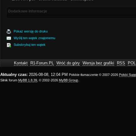
Dodatkowe informacje
Pokaż wersję do druku
Wyślij ten wątek znajomemu
Subskrybuj ten wątek
Kontakt
R1-Forum.PL
Wróć do góry
Wersja bez grafiki
RSS
POL
Aktualny czas:
2026-08-08, 12:04 PM
Polskie tłumaczenie © 2007-2026
Polski Sup
Silnik forum
MyBB 1.8.39
, © 2002-2026
MyBB Group
.