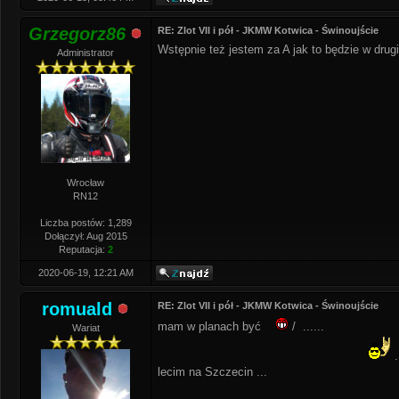
Grzegorz86
RE: Zlot VII i pół - JKMW Kotwica - Świnoujście
Wstępnie też jestem za A jak to będzie w drug
Administrator
Wrocław
RN12
Liczba postów: 1,289
Dołączył: Aug 2015
Reputacja:
2
2020-06-19, 12:21 AM
romuald
RE: Zlot VII i pół - JKMW Kotwica - Świnoujście
mam w planach być
/ ......
Wariat
.
lecim na Szczecin ...