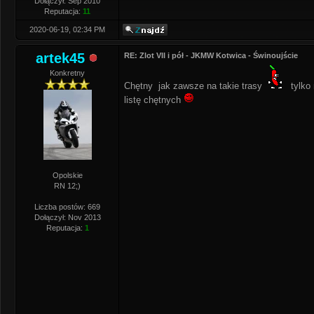
Dołączył: Sep 2010
Reputacja:
11
2020-06-19, 02:34 PM
artek45
RE: Zlot VII i pół - JKMW Kotwica - Świnoujście
Konkretny
Chętny jak zawsze na takie trasy
tylko 
listę chętnych
Opolskie
RN 12;)
Liczba postów: 669
Dołączył: Nov 2013
Reputacja:
1