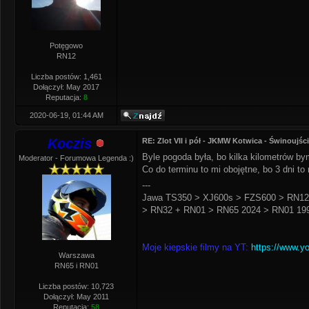
Potęgowo
RN12
Liczba postów: 1,461
Dołączył: May 2017
Reputacja:
8
2020-06-19, 01:44 AM
Koczis
RE: Zlot VII i pół - JKMW Kotwica - Świnoujśc
Byle pogoda była, bo kilka kilometrów by
Moderator - Forumowa Legenda :)
Co do terminu to mi obojętne, bo 3 dni to 
---
Jawa TS350 > XJ600s > FZS600 > RN12
> RN32 + RN01 > RN65 2024 > RN01 199
Moje kiepskie filmy na YT:
https://www.y
Warszawa
RN65 i RN01
Liczba postów: 10,723
Dołączył: May 2011
Reputacja:
58