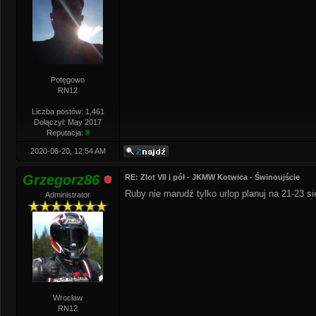
Potęgowo
RN12
Liczba postów: 1,461
Dołączył: May 2017
Reputacja:
8
2020-06-20, 12:54 AM
Grzegorz86
RE: Zlot VII i pół - JKMW Kotwica - Świnoujście
Ruby nie marudź tylko urlop planuj na 21-23 s
Administrator
Wrocław
RN12