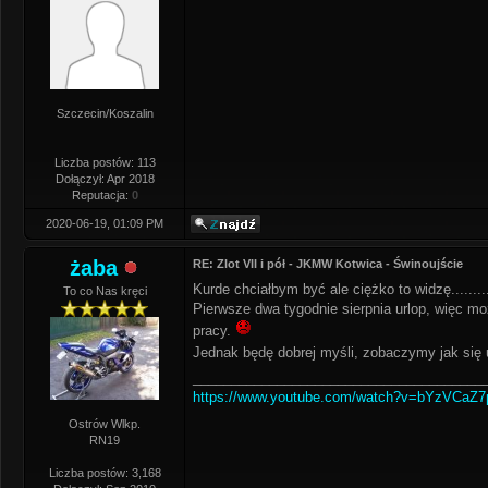
Szczecin/Koszalin
Liczba postów: 113
Dołączył: Apr 2018
Reputacja:
0
2020-06-19, 01:09 PM
żaba
RE: Zlot VII i pół - JKMW Kotwica - Świnoujście
Kurde chciałbym być ale ciężko to widzę.........
To co Nas kręci
Pierwsze dwa tygodnie sierpnia urlop, więc m
pracy.
Jednak będę dobrej myśli, zobaczymy jak się u
______________________________________
https://www.youtube.com/watch?v=bYzVCaZ
Ostrów Wlkp.
RN19
Liczba postów: 3,168