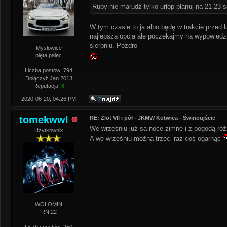
Ruby nie marudź tylko urlop planuj na 21-23 
W tym czasie to ja albo będę w trakcie przed l
najlepsza opcja ale poczekajmy na wypowiedzi
sierpniu. Pozdro
Mysłowice
pięta palec
Liczba postów: 794
Dołączył: Jan 2013
Reputacja:
8
2020-06-20, 04:26 PM
tomekwwl
RE: Zlot VII i pół - JKMW Kotwica - Świnoujście
We wrześniu już są noce zimne i z pogodą róż
Użytkownik
A we wrześniu można trzeci raz coś ogarnąć
WOŁOMIN
RN 22