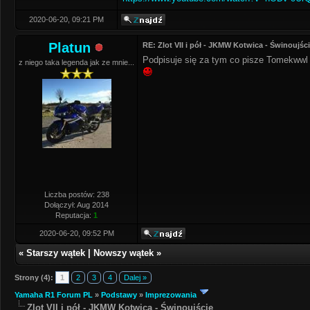
2020-06-20, 09:21 PM
Platun
RE: Zlot VII i pół - JKMW Kotwica - Świnoujśc
Podpisuje się za tym co pisze Tomekwwl n
z niego taka legenda jak ze mnie...
Liczba postów: 238
Dołączył: Aug 2014
Reputacja:
1
2020-06-20, 09:52 PM
«
Starszy wątek
|
Nowszy wątek
»
Strony (4):
1
2
3
4
Dalej »
Yamaha R1 Forum PL
»
Podstawy
»
Imprezowania
Zlot VII i pół - JKMW Kotwica - Świnoujście