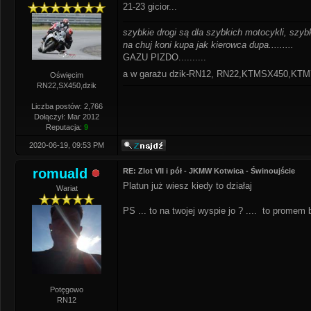
21-23 gicior...
szybkie drogi są dla szybkich motocykli, szybk
na chuj koni kupa jak kierowca dupa.........
GAZU PIZDO..........
a w garażu dzik-RN12, RN22,KTMSX450,K
Oświęcim
RN22,SX450,dzik
Liczba postów: 2,766
Dołączył: Mar 2012
Reputacja:
9
2020-06-19, 09:53 PM
romuald
RE: Zlot VII i pół - JKMW Kotwica - Świnoujście
Platun już wiesz kiedy to działaj
Wariat
PS ... to na twojej wyspie jo ? .... to prom
Potęgowo
RN12