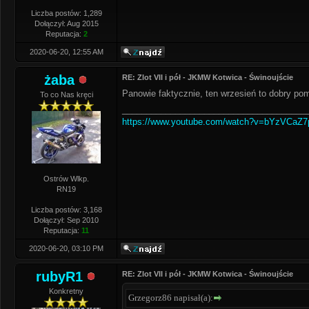
Liczba postów: 1,289
Dołączył: Aug 2015
Reputacja:
2
2020-06-20, 12:55 AM
żaba
RE: Zlot VII i pół - JKMW Kotwica - Świnoujście
Panowie faktycznie, ten wrzesień to dobry po
To co Nas kręci
______________________________________
https://www.youtube.com/watch?v=bYzVCaZ
Ostrów Wlkp.
RN19
Liczba postów: 3,168
Dołączył: Sep 2010
Reputacja:
11
2020-06-20, 03:10 PM
rubyR1
RE: Zlot VII i pół - JKMW Kotwica - Świnoujście
Konkretny
Grzegorz86 napisał(a):