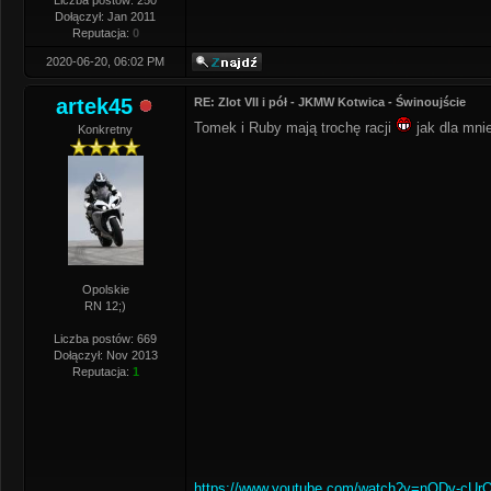
Liczba postów: 250
Dołączył: Jan 2011
Reputacja:
0
2020-06-20, 06:02 PM
artek45
RE: Zlot VII i pół - JKMW Kotwica - Świnoujście
Tomek i Ruby mają trochę racji
jak dla mni
Konkretny
Opolskie
RN 12;)
Liczba postów: 669
Dołączył: Nov 2013
Reputacja:
1
https://www.youtube.com/watch?v=nODv-cUr