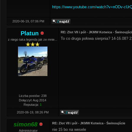
https://www.youtube.com/watch?v=nODv-cUr
2020-06-19, 07:06 PM
Platun
RE: Zlot VII i pół - JKMW Kotwica - Świnoujśc
To co druga połowa sierpnia? 14-16.08? 2
z niego taka legenda jak ze mnie...
Liczba postów: 238
Dołączył: Aug 2014
Reputacja:
1
2020-06-19, 08:26 PM
simon68
RE: Zlot VII i pół - JKMW Kotwica - Świnoujście
nie 15 bo na wesele
Administrator