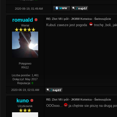
2020-06-19, 01:49 AM
romuald
RE: Zlot VII i pół - JKMW Kotwica - Świnoujście
Kubuś zawsze jest pogoda
trochę ,boli, j
Wariat
Potęgowo
RN12
Liczba postów: 1,461
Dołączył: May 2017
Reputacja:
8
2020-06-19, 02:01 AM
kuno
RE: Zlot VII i pół - JKMW Kotwica - Świnoujście
OOOooo...
ja chętnie sie piszę na drugą po
Użytkownik