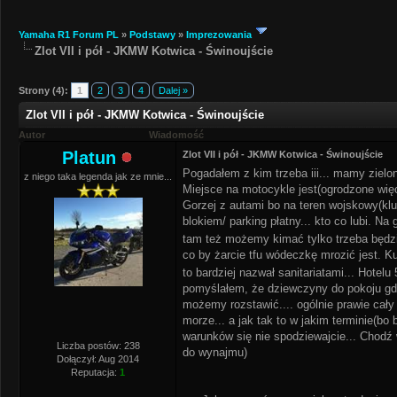
Yamaha R1 Forum PL
»
Podstawy
»
Imprezowania
Zlot VII i pół - JKMW Kotwica - Świnoujście
Strony (4):
1
2
3
4
Dalej »
Zlot VII i pół - JKMW Kotwica - Świnoujście
Autor
Wiadomość
Platun
Zlot VII i pół - JKMW Kotwica - Świnoujście
Pogadałem z kim trzeba iii... mamy zielon
z niego taka legenda jak ze mnie...
Miejsce na motocykle jest(ogrodzone więc
Gorzej z autami bo na teren wojskowy(klu
blokiem/ parking płatny... kto co lubi. N
tam też możemy kimać tylko trzeba będz
co by żarcie tfu wódeczkę mrozić jest. Kuc
to bardziej nazwał sanitariatami... Hotelu
pomyślałem, że dziewczyny do pokoju gdzi
możemy rozstawić.... ogólnie prawie cały
morze... a jak tak to w jakim terminie(bo
warunków się nie spodziewajcie... Chodź 
Liczba postów: 238
do wynajmu)
Dołączył: Aug 2014
Reputacja:
1