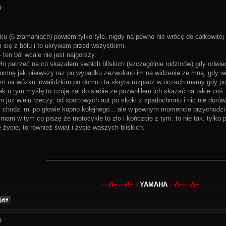
0
u (6 złamaniach) powiem tylko tyle. nigdy na pewno nie wrócę do całkowitej 
 się z bólu i to ukrywam przed wszystkimi.
- ten ból wcale nie jest najgorszy.
yło patrzeć na co skazałem swoich bliskich (szczególnie rodziców) gdy odwie
omnę jak pierwszy raz po wypadku zezwolono im na widzenie ze mną, gdy weszl
łem na wózku inwalidzkim po domu i ta skryta rozpacz w oczach mamy gdy po
 jak o tym myślę to czuje żal do siebie że pozwoliłem ich skazać na takie co
 już wielu rzeczy. od sportowych aut po skoki z spadochronu i nic nie doró
ś chodzi mi po głowie kupno kolejnego... ale w pewnym momencie przychodzi my
 mam w tym co piszę że motocykle to zło i kończcie z tym. to nie tak. tylko 
 życie, to również świat i życie waszych bliskich.
___________________________________________________
—√\~—√\~ -
YAMAHA
- √\~—√\~
0