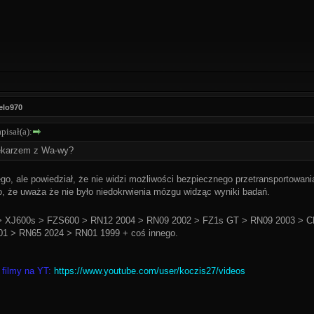
elo970
isał(a):
lekarzem z Wa-wy?
iego, ale powiedział, że nie widzi możliwości bezpiecznego przetransportowa
o, że uważa że nie było niedokrwienia mózgu widząc wyniki badań.
 XJ600s > FZS600 > RN12 2004 > RN09 2002 > FZ1s GT > RN09 2003 > C
1 > RN65 2024 > RN01 1999 + coś innego.
 filmy na YT:
https://www.youtube.com/user/koczis27/videos