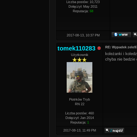
Liczba postów: 10,723
Dołączył: May 2011
Reputacja:
58
2017-08-13, 10:37 PM
tomek110283
RE: Wypadek zelo9
koleżanki i koled
Użytkownik
chyba nie bedzie
Piotrków Tryb
RN 22
Liczba postów: 460
Dołączył: Jan 2014
Reputacja:
1
2017-08-13, 11:49 PM