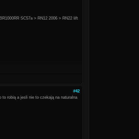
BR1000RR SC57a > RN12 2006 > RN22 lift
#42
to robią a jesli nie to czekają na naturalna