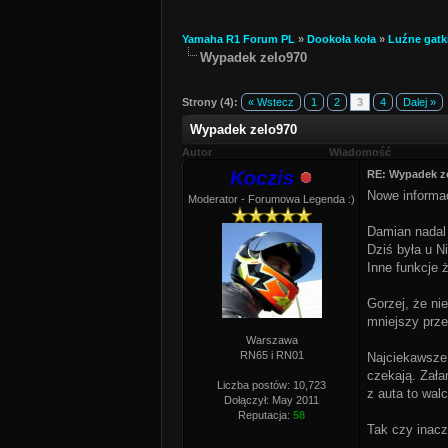
Yamaha R1 Forum PL
»
Dookoła koła
»
Luźne gatk
Wypadek zelo970
Strony (4):
« Wstecz
1
2
3
4
Dalej »
Wypadek zelo970
Autor
Wiadomość
Koczis
RE: Wypadek z
Nowe informa
Moderator - Forumowa Legenda :)
Damian nadal
Dziś była u N
Inne funkcje 
Gorzej, że ni
mniejszy prze
Warszawa
RN65 i RN01
Najciekawsze,
czekają. Zała
Liczba postów: 10,723
z auta to wal
Dołączył: May 2011
Reputacja:
58
Tak czy inacz