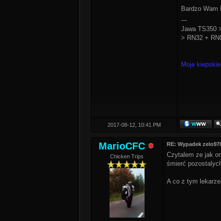
Bardzo Wam D
---
Jawa TS350 >
> RN32 + RN0
Moje kiepskie
2017-08-12, 10:41 PM
MarioCFC
RE: Wypadek zelo97
Czytalem ze jak orz
Chicken Trips
śmierć pozostalyc
A co z tym lekarz