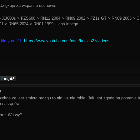
ziękuję za wsparcie duchowe.
 XJ600s > FZS600 > RN12 2004 > RN09 2002 > FZ1s GT > RN09 2003 > C
1 > RN65 2024 > RN01 1999 + coś innego.
 filmy na YT:
https://www.youtube.com/user/koczis27/videos
0
ekna ze jest smierc mozgu to nic juz nie robią. Jak jest zgoda na pobranie to 
h narządów.
em z Wa-wy?