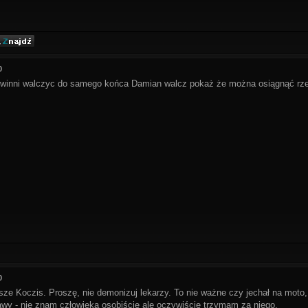
0
powinni walczyc do samego końca Damian walcz pokaż że można osiągnąć rze
0
sze Koczis. Proszę, nie demonizuj lekarzy. To nie ważne czy jechał na mot
awy - nie znam człowieka osobiście ale oczywiście trzymam za niego.