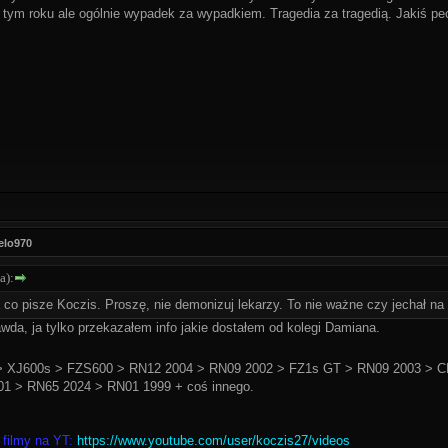
 tym roku ale ogólnie wypadek za wypadkiem. Tragedia za tragedią. Jakiś p
elo970
a):
 co pisze Koczis. Proszę, nie demonizuj lekarzy. To nie ważne czy jechał 
awda, ja tylko przekazałem info jakie dostałem od kolegi Damiana.
 XJ600s > FZS600 > RN12 2004 > RN09 2002 > FZ1s GT > RN09 2003 > C
1 > RN65 2024 > RN01 1999 + coś innego.
 filmy na YT:
https://www.youtube.com/user/koczis27/videos