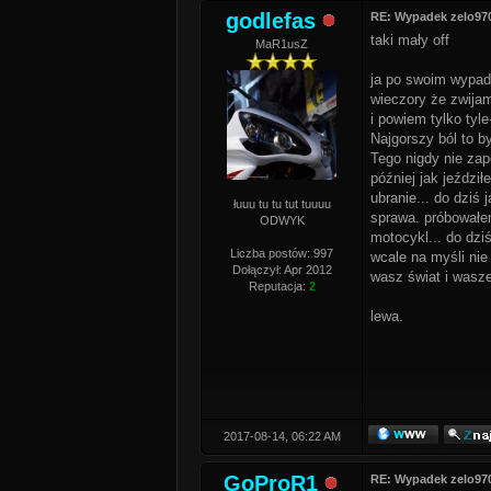
godlefas
RE: Wypadek zelo97
taki mały off
MaR1usZ
ja po swoim wypadk
wieczory że zwijam
i powiem tylko tyle
Najgorszy ból to b
Tego nigdy nie zap
później jak jeździ
ubranie... do dziś
łuuu tu tu tut tuuuu
sprawa. próbowałem
ODWYK
motocykl... do dzi
Liczba postów: 997
wcale na myśli nie
Dołączył: Apr 2012
wasz świat i wasze
Reputacja:
2
lewa.
2017-08-14, 06:22 AM
GoProR1
RE: Wypadek zelo97