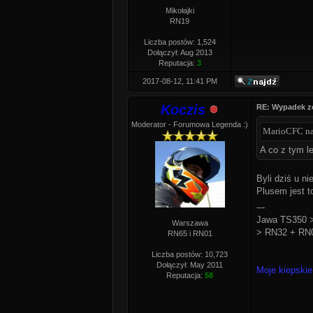
Mikołajki
RN19
Liczba postów: 1,524
Dołączył: Aug 2013
Reputacja:
3
2017-08-12, 11:41 PM
Koczis
RE: Wypadek z
Moderator - Forumowa Legenda :)
MarioCFC nap
A co z tym 
Byli dziś u n
Plusem jest t
---
Jawa TS350 >
Warszawa
> RN32 + RN0
RN65 i RN01
Liczba postów: 10,723
Dołączył: May 2011
Moje kiepskie
Reputacja:
58