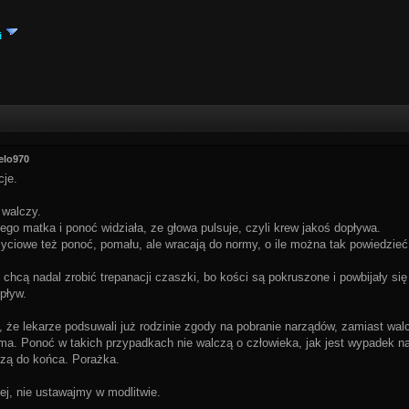
i
elo970
cje.
 walczy.
iego matka i ponoć widziała, ze głowa pulsuje, czyli krew jakoś dopływa.
życiowe też ponoć, pomału, ale wracają do normy, o ile można tak powiedzieć
e chcą nadal zrobić trepanacji czaszki, bo kości są pokruszone i powbijały si
pływ.
 że lekarze podsuwali już rodzinie zgody na pobranie narządów, zamiast walc
ma. Ponoć w takich przypadkach nie walczą o człowieka, jak jest wypadek n
czą do końca. Porażka.
ej, nie ustawajmy w modlitwie.