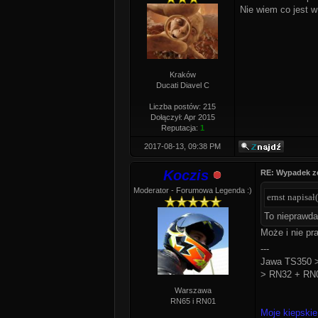
Nie wiem co jest w
Kraków
Ducati Diavel C
Liczba postów: 215
Dołączył: Apr 2015
Reputacja:
1
2017-08-13, 09:38 PM
Koczis
RE: Wypadek z
Moderator - Forumowa Legenda :)
ernst napisał(
To nieprawda
Może i nie pr
---
Jawa TS350 >
> RN32 + RN0
Warszawa
RN65 i RN01
Moje kiepskie