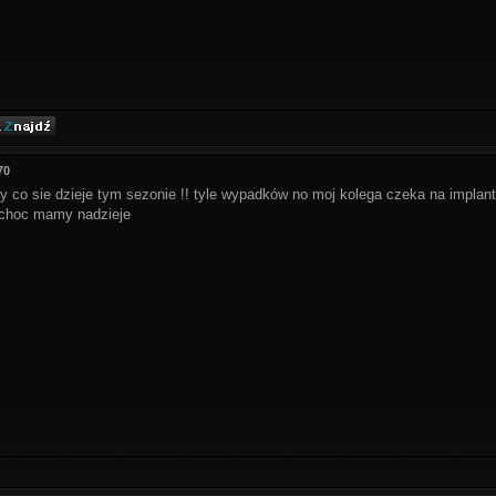
70
zy co sie dzieje tym sezonie !! tyle wypadków no moj kolega czeka na implanty
 choc mamy nadzieje