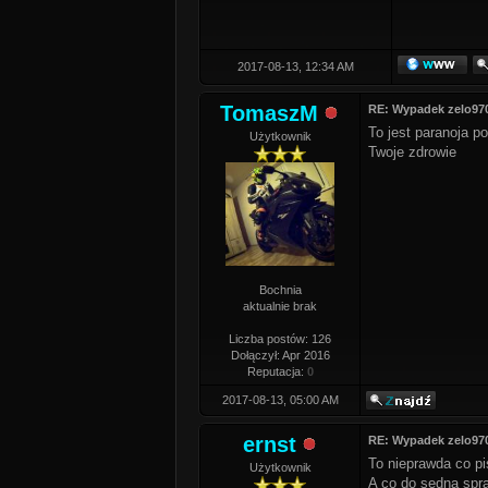
2017-08-13, 12:34 AM
TomaszM
RE: Wypadek zelo97
To jest paranoja 
Użytkownik
Twoje zdrowie
Bochnia
aktualnie brak
Liczba postów: 126
Dołączył: Apr 2016
Reputacja:
0
2017-08-13, 05:00 AM
ernst
RE: Wypadek zelo97
To nieprawda co pi
Użytkownik
A co do sedna spr