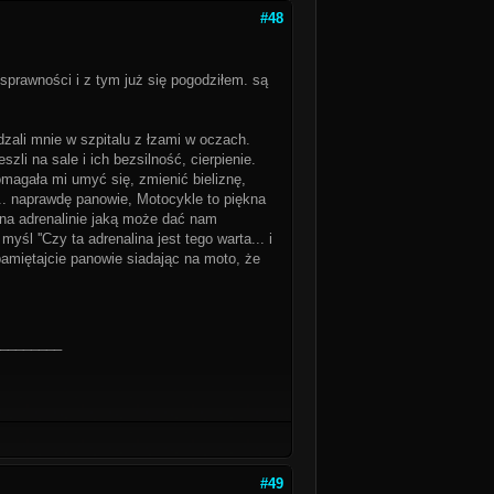
#48
sprawności i z tym już się pogodziłem. są
dzali mnie w szpitalu z łzami w oczach.
i na sale i ich bezsilność, cierpienie.
magała mi umyć się, zmienić bieliznę,
ś... naprawdę panowie, Motocykle to piękna
wna adrenalinie jaką może dać nam
śl ''Czy ta adrenalina jest tego warta... i
pamiętajcie panowie siadając na moto, że
________
#49