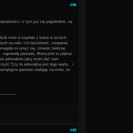
#48
sprawności i z tym już się pogodziłem. są
dzali mnie w szpitalu z łzami w oczach.
i na sale i ich bezsilność, cierpienie.
magała mi umyć się, zmienić bieliznę,
ś... naprawdę panowie, Motocykle to piękna
wna adrenalinie jaką może dać nam
śl ''Czy ta adrenalina jest tego warta... i
pamiętajcie panowie siadając na moto, że
________
#49