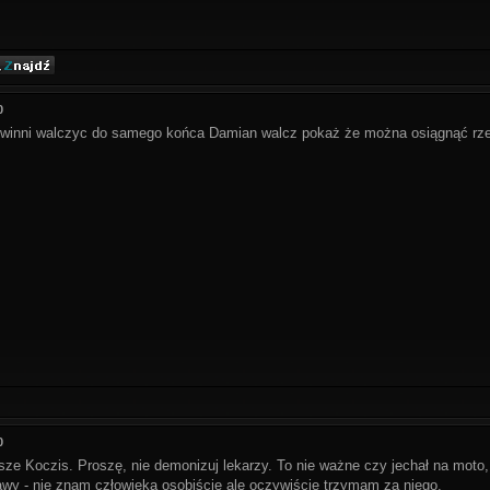
0
powinni walczyc do samego końca Damian walcz pokaż że można osiągnąć rze
0
sze Koczis. Proszę, nie demonizuj lekarzy. To nie ważne czy jechał na mot
awy - nie znam człowieka osobiście ale oczywiście trzymam za niego.