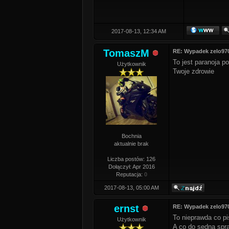
2017-08-13, 12:34 AM
TomaszM
RE: Wypadek zelo97
To jest paranoja 
Użytkownik
Twoje zdrowie
Bochnia
aktualnie brak
Liczba postów: 126
Dołączył: Apr 2016
Reputacja:
0
2017-08-13, 05:00 AM
ernst
RE: Wypadek zelo97
To nieprawda co pi
Użytkownik
A co do sedna spr