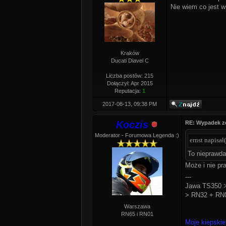
Nie wiem co jest w
Kraków
Ducati Diavel C
Liczba postów: 215
Dołączył: Apr 2015
Reputacja:
1
2017-08-13, 09:38 PM
Koczis
RE: Wypadek z
Moderator - Forumowa Legenda :)
ernst napisał(
To nieprawda
Może i nie pr
---
Jawa TS350 >
> RN32 + RN0
Warszawa
RN65 i RN01
Moje kiepskie