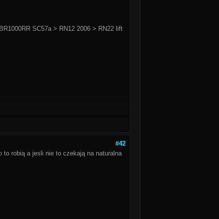
BR1000RR SC57a > RN12 2006 > RN22 lift
#42
to robią a jesli nie to czekają na naturalna