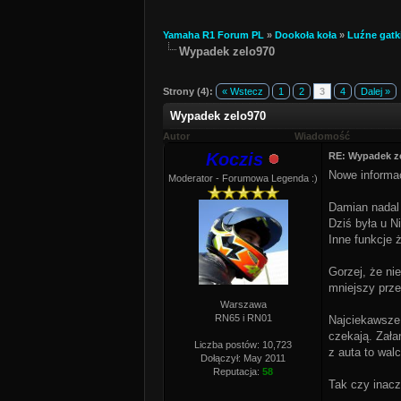
Yamaha R1 Forum PL
»
Dookoła koła
»
Luźne gatk
Wypadek zelo970
Strony (4):
« Wstecz
1
2
3
4
Dalej »
Wypadek zelo970
Autor
Wiadomość
Koczis
RE: Wypadek z
Nowe informa
Moderator - Forumowa Legenda :)
Damian nadal
Dziś była u N
Inne funkcje 
Gorzej, że ni
mniejszy prze
Warszawa
RN65 i RN01
Najciekawsze,
czekają. Zała
Liczba postów: 10,723
z auta to wal
Dołączył: May 2011
Reputacja:
58
Tak czy inacz