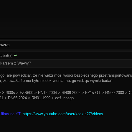
elo970
isał(a):
lekarzem z Wa-wy?
iego, ale powiedział, że nie widzi możliwości bezpiecznego przetransportowa
o, że uważa że nie było niedokrwienia mózgu widząc wyniki badań.
 XJ600s > FZS600 > RN12 2004 > RN09 2002 > FZ1s GT > RN09 2003 > C
1 > RN65 2024 > RN01 1999 + coś innego.
 filmy na YT:
https://www.youtube.com/user/koczis27/videos