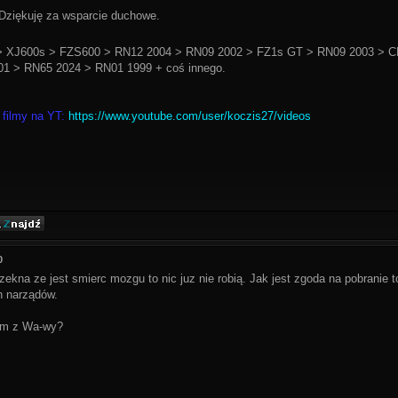
ziękuję za wsparcie duchowe.
 XJ600s > FZS600 > RN12 2004 > RN09 2002 > FZ1s GT > RN09 2003 > C
1 > RN65 2024 > RN01 1999 + coś innego.
 filmy na YT:
https://www.youtube.com/user/koczis27/videos
0
ekna ze jest smierc mozgu to nic juz nie robią. Jak jest zgoda na pobranie to 
h narządów.
em z Wa-wy?