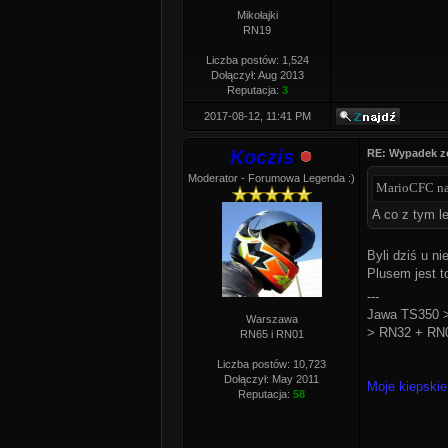
Mikołajki
RN19
Liczba postów: 1,524
Dołączył: Aug 2013
Reputacja:
3
2017-08-12, 11:41 PM
Koczis
RE: Wypadek z
Moderator - Forumowa Legenda :)
MarioCFC nap
A co z tym 
Byli dziś u n
Plusem jest t
---
Jawa TS350 >
Warszawa
> RN32 + RN0
RN65 i RN01
Liczba postów: 10,723
Dołączył: May 2011
Moje kiepskie
Reputacja:
58