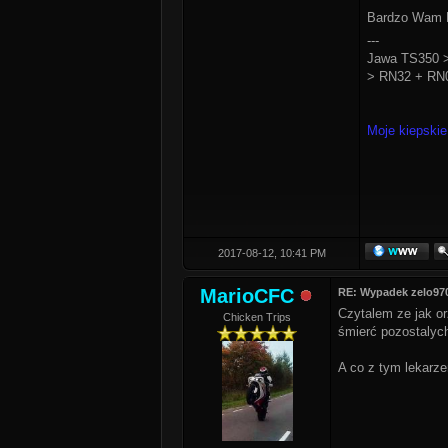
Bardzo Wam D
---
Jawa TS350 >
> RN32 + RN0
Moje kiepskie
2017-08-12, 10:41 PM
MarioCFC
RE: Wypadek zelo97
Czytalem ze jak orz
Chicken Trips
śmierć pozostalyc
A co z tym lekarz