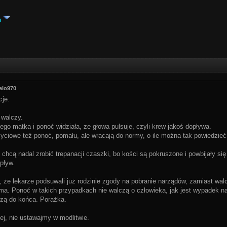
i
elo970
cje.
 walczy.
iego matka i ponoć widziała, ze głowa pulsuje, czyli krew jakoś dopływa.
życiowe też ponoć, pomału, ale wracają do normy, o ile można tak powiedzieć
e chcą nadal zrobić trepanacji czaszki, bo kości są pokruszone i powbijały si
pływ.
 że lekarze podsuwali już rodzinie zgody na pobranie narządów, zamiast walc
ma. Ponoć w takich przypadkach nie walczą o człowieka, jak jest wypadek n
czą do końca. Porażka.
ej, nie ustawajmy w modlitwie.