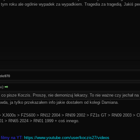
 tym roku ale ogólnie wypadek za wypadkiem. Tragedia za tragedią. Jakiś p
elo970
a):
 co pisze Koczis. Proszę, nie demonizuj lekarzy. To nie ważne czy jechał 
awda, ja tylko przekazałem info jakie dostałem od kolegi Damiana.
 XJ600s > FZS600 > RN12 2004 > RN09 2002 > FZ1s GT > RN09 2003 > C
1 > RN65 2024 > RN01 1999 + coś innego.
 filmy na YT:
https://www.youtube.com/user/koczis27/videos