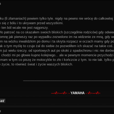
0
u (6 złamaniach) powiem tylko tyle. nigdy na pewno nie wrócę do całkowitej 
 się z bólu i to ukrywam przed wszystkimi.
- ten ból wcale nie jest najgorszy.
yło patrzeć na co skazałem swoich bliskich (szczególnie rodziców) gdy odwie
omnę jak pierwszy raz po wypadku zezwolono im na widzenie ze mną, gdy weszl
łem na wózku inwalidzkim po domu i ta skryta rozpacz w oczach mamy gdy po
 jak o tym myślę to czuje żal do siebie że pozwoliłem ich skazać na takie co
 już wielu rzeczy. od sportowych aut po skoki z spadochronu i nic nie doró
ś chodzi mi po głowie kupno kolejnego... ale w pewnym momencie przychodzi my
 mam w tym co piszę że motocykle to zło i kończcie z tym. to nie tak. tylko 
 życie, to również świat i życie waszych bliskich.
___________________________________________________
—√\~—√\~ -
YAMAHA
- √\~—√\~
0