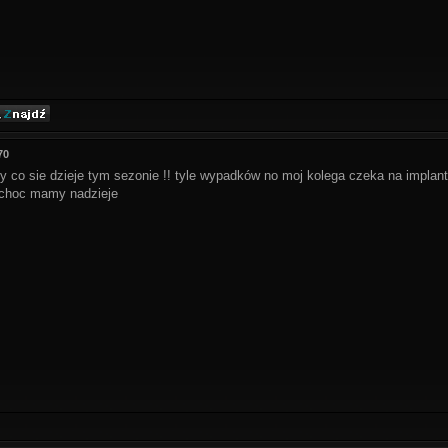
70
zy co sie dzieje tym sezonie !! tyle wypadków no moj kolega czeka na implanty
 choc mamy nadzieje