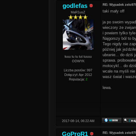
godlefas
RE: Wypadek zelo97
taki mały off
MaR1usZ
ja po swoim wypadk
wieczory że zwijam
i powiem tylko tyle
Najgorszy ból to b
Tego nigdy nie zap
później jak jeździ
ubranie... do dziś
łuuu tu tu tut tuuuu
sprawa. próbowałem
ODWYK
motocykl... do dzi
Liczba postów: 997
wcale na myśli nie
Dołączył: Apr 2012
wasz świat i wasze
Reputacja:
2
lewa.
2017-08-14, 06:22 AM
GoProR1
RE: Wypadek zelo97