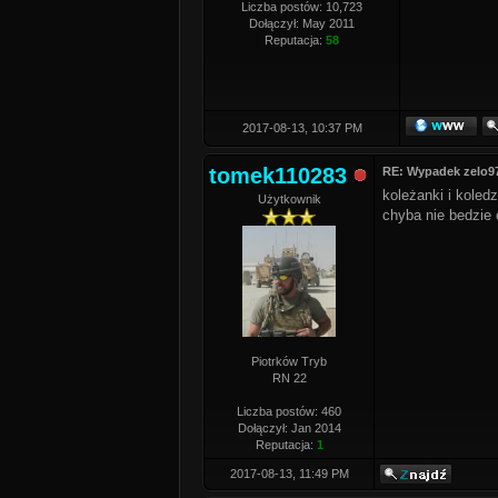
Liczba postów: 10,723
Dołączył: May 2011
Reputacja:
58
2017-08-13, 10:37 PM
tomek110283
RE: Wypadek zelo9
koleżanki i koled
Użytkownik
chyba nie bedzie
Piotrków Tryb
RN 22
Liczba postów: 460
Dołączył: Jan 2014
Reputacja:
1
2017-08-13, 11:49 PM