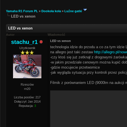
Yamaha R1 Forum PL
»
Dookoła koła
»
Luźne gatki
LED vs xenon
LED vs xenon
Autor
Wiadomość
stachu_r1
LED vs xenon
technologia idzie do przodu a co za tym idzie
Użytkownik
na allegro jest taki zestaw
http://allegro.pl/no
-czy ktoś się już zetknął z drogowymi żarów
-w jakim przedziale cenowym można kupić do
-gdzie mocujecie przetwornice
-jak wygląda sytuacja przy kontroli przez polic
Filmik z porównaniem LED (9000lm na aukcji 
Rzeszów
rn20
Liczba postów: 217
Dołączył: Jan 2014
Reputacja:
3