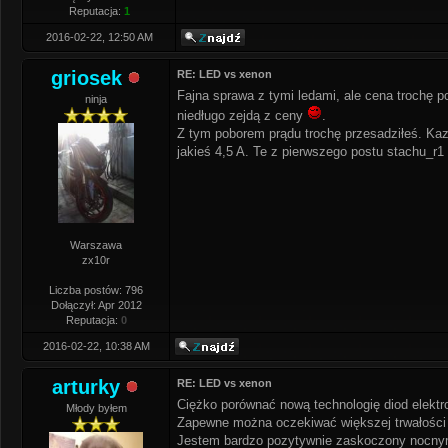
Reputacja:
1
2016-02-22, 12:50 AM
griosek
RE: LED vs xenon
Fajna sprawa z tymi ledami, ale cena trochę p
ninja
niedługo zejdą z ceny
.
Z tym poborem prądu trochę przesadziłeś. Kaz
jakieś 4,5 A. Te z pierwszego postu stachu_r1
Warszawa
zx10r
Liczba postów: 796
Dołączył: Apr 2012
Reputacja:
0
2016-02-22, 10:38 AM
arturky
RE: LED vs xenon
Ciężko porównać nową technologię diod elekt
Młody byłem
Zapewne można oczekiwać większej trwałości 
Jestem bardzo pozytywnie zaskoczony nocnymi