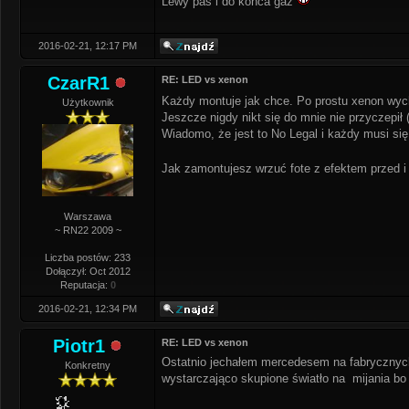
Lewy pas i do końca gaz
2016-02-21, 12:17 PM
CzarR1
RE: LED vs xenon
Każdy montuje jak chce. Po prostu xenon wyc
Użytkownik
Jeszcze nigdy nikt się do mnie nie przyczepił 
Wiadomo, że jest to No Legal i każdy musi się
Jak zamontujesz wrzuć fote z efektem przed 
Warszawa
~ RN22 2009 ~
Liczba postów: 233
Dołączył: Oct 2012
Reputacja:
0
2016-02-21, 12:34 PM
Piotr1
RE: LED vs xenon
Ostatnio jechałem mercedesem na fabrycznych
Konkretny
wystarczająco skupione światło na mijania bo 