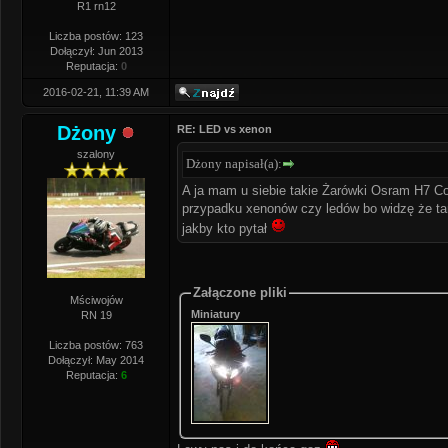
R1 rn12
Liczba postów: 123
Dołączył: Jun 2013
Reputacja:
0
2016-02-21, 11:39 AM
Dżony
RE: LED vs xenon
szalony
Dżony napisał(a):
A ja mam u siebie takie Żarówki Osram H7 Coo
przypadku xenonów czy ledów bo widzę że tam
jakby kto pytał
Załączone pliki
Mściwojów
Miniatury
RN 19
Liczba postów: 763
Dołączył: May 2014
Reputacja:
6