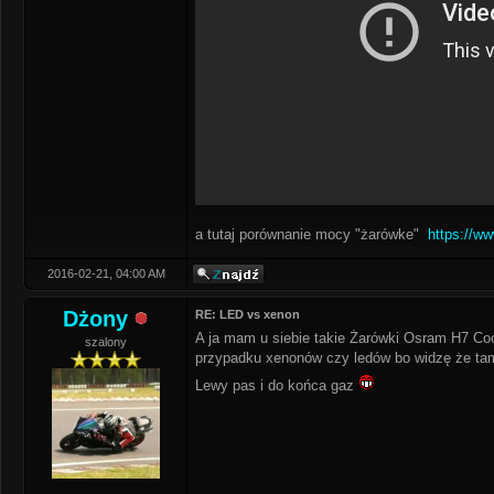
a tutaj porównanie mocy "żarówke"
https://
2016-02-21, 04:00 AM
Dżony
RE: LED vs xenon
A ja mam u siebie takie Żarówki Osram H7 Coo
szalony
przypadku xenonów czy ledów bo widzę że tam 
Lewy pas i do końca gaz