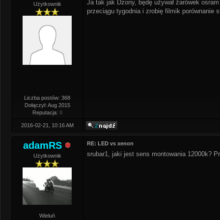
Ja tak jak Dzony, będę używał żarówek osram 
Użytkownik
przeciągu tygodnia i zrobię filmik porównanie
Liczba postów: 368
Dołączył: Aug 2015
Reputacja:
0
2016-02-21, 10:16 AM
adamRS
RE: LED vs xenon
srubar1, jaki jest sens montowania 12000k? Pr
Użytkownik
Wieluń