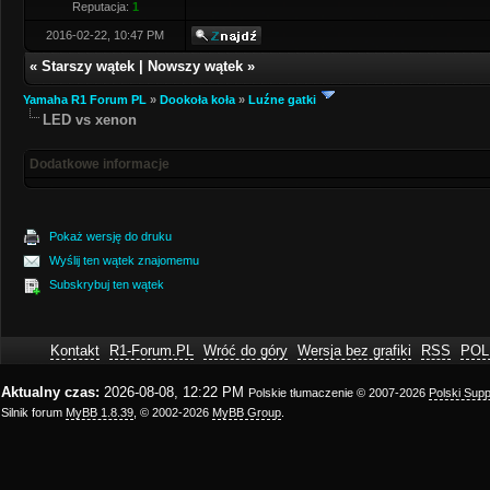
Reputacja:
1
2016-02-22, 10:47 PM
«
Starszy wątek
|
Nowszy wątek
»
Yamaha R1 Forum PL
»
Dookoła koła
»
Luźne gatki
LED vs xenon
Dodatkowe informacje
Pokaż wersję do druku
Wyślij ten wątek znajomemu
Subskrybuj ten wątek
Kontakt
R1-Forum.PL
Wróć do góry
Wersja bez grafiki
RSS
POL
Aktualny czas:
2026-08-08, 12:22 PM
Polskie tłumaczenie © 2007-2026
Polski Sup
Silnik forum
MyBB 1.8.39
, © 2002-2026
MyBB Group
.