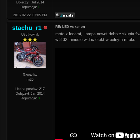
Dołączył: Jul 2014
Reputacja:
1
2016-02-22, 07:05 PM
stachu_r1
RE: LED vs xenon
moto z ledami, lampa nawet dobrze skupia świ
Użytkownik
w 3:32 minucie widać efekt w pełnym mroku
Rzeszów
rn20
Liczba postów: 217
Dołączył: Jan 2014
Reputacja:
3