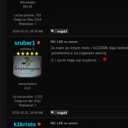
Mściwojów
RN 19
Liczba postów: 763
Dołączył: May 2014
Reputacja:
6
2016-02-21, 09:29 AM
srubar1
RE: LED vs xenon
Ja mam po innym moto i to12000k daja niebies
yamaha r1
,przetwornice za zegarami weszly
r1 i życie staje się szybsze......
starachowice
rn12
Liczba postów: 2,123
Dołączył: Apr 2012
Reputacja:
8
2016-02-21, 10:00 AM
k1kristo
RE: LED vs xenon