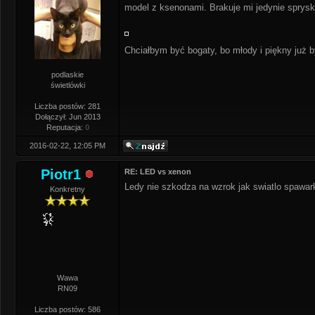
model z ksenonami. Brakuje mi jedynie spryski
Chciałbym być bogaty, bo młody i piękny już
podlaskie
świetlówki
Liczba postów: 281
Dołączył: Jun 2013
Reputacja:
0
2016-02-22, 12:05 PM
Piotr1
RE: LED vs xenon
Ledy nie szkodza na wzrok jak swiatlo spawar
Konkretny
Wawa
RN09
Liczba postów: 586