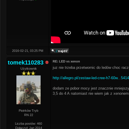
2016-02-21, 03:25 PM
tomek110283
RE: LED vs xenon
juz nie trzeba przetwornic do ledów choc racz
Użytkownik
http://allegro.pl/zestaw-led-cree-h7-60w...541
dodam ze pobor mocy jest znacznie mniejszy 
3,5 do 4 A natomiast nie wiem jak z xenonem 
Piotrków Tryb
RN 22
Liczba postów: 460
Dołączył: Jan 2014