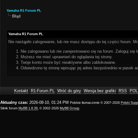
Yamaha R1 Forum PL
Błąd
Yamaha R1 Forum PL
Nie nastąpiło zalogowanie, lub nie masz dostępu do tej części forum. Mo
Nie zalogowano lub nie zarejestrowano się na forum. Zaloguj się l
Możesz nie mieć uprawnień do oglądania tej strony.
Twoje konto może być nieaktywne albo zablokowane.
Odwiedzono tę stronę wpisując jej adres bezpośrednio w pasek a
Kontakt
R1-Forum.PL
Wróć do góry
Wersja bez grafiki
RSS
POL
Aktualny czas:
2026-08-10, 01:24 PM
Polskie tłumaczenie © 2007-2026
Polski Sup
Silnik forum
MyBB 1.8.39
, © 2002-2026
MyBB Group
.