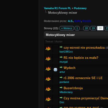
Yamaha R1 Forum PL
»
Podstawy
Motocyklowy mixer
Moderowane przez:
A.S.
,
Kafel
,
Koczis
Strony (22):
« Wstecz
1
...
18
19
20
2
Motocyklowy mixer
Temat
/
Autor
czy wzrost nie przeszkadza
(
bart1981xx
R1 nie będzie za mała?
murgal
Wydech
artur
r1 2006 oznacznie SE i LE
portland
Buzer/zbroja
Młodociany
Czy można przymierzyć Dain
Doc