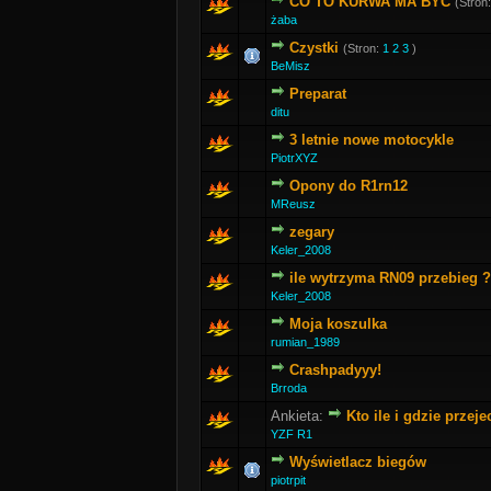
CO TO KURWA MA BYĆ
(Stron
żaba
Czystki
(Stron:
1
2
3
)
BeMisz
Preparat
ditu
3 letnie nowe motocykle
PiotrXYZ
Opony do R1rn12
MReusz
zegary
Keler_2008
ile wytrzyma RN09 przebieg ?
Keler_2008
Moja koszulka
rumian_1989
Crashpadyyy!
Brroda
Ankieta:
Kto ile i gdzie przeje
YZF R1
Wyświetlacz biegów
piotrpit