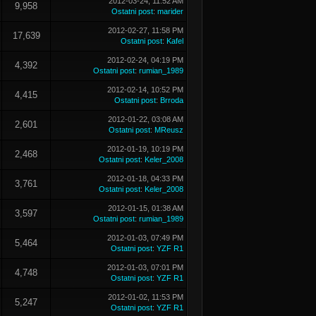
2012-03-24, 11:52 AM
9,958
Ostatni post
:
marider
2012-02-27, 11:58 PM
17,639
Ostatni post
:
Kafel
2012-02-24, 04:19 PM
4,392
Ostatni post
:
rumian_1989
2012-02-14, 10:52 PM
4,415
Ostatni post
:
Brroda
2012-01-22, 03:08 AM
2,601
Ostatni post
:
MReusz
2012-01-19, 10:19 PM
2,468
Ostatni post
:
Keler_2008
2012-01-18, 04:33 PM
3,761
Ostatni post
:
Keler_2008
2012-01-15, 01:38 AM
3,597
Ostatni post
:
rumian_1989
2012-01-03, 07:49 PM
5,464
Ostatni post
:
YZF R1
2012-01-03, 07:01 PM
4,748
Ostatni post
:
YZF R1
2012-01-02, 11:53 PM
5,247
Ostatni post
:
YZF R1