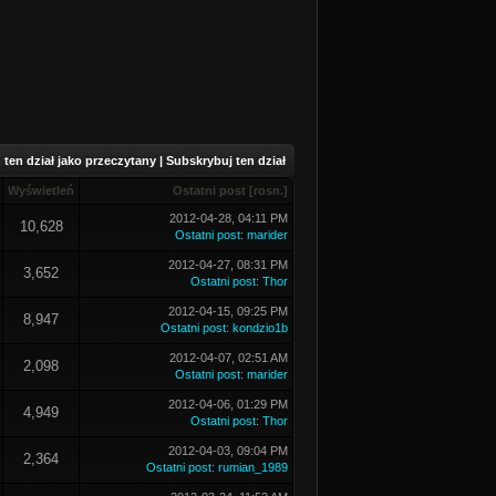
ten dział jako przeczytany
|
Subskrybuj ten dział
Wyświetleń
Ostatni post
[
rosn.
]
2012-04-28, 04:11 PM
10,628
Ostatni post
:
marider
2012-04-27, 08:31 PM
3,652
Ostatni post
:
Thor
2012-04-15, 09:25 PM
8,947
Ostatni post
:
kondzio1b
2012-04-07, 02:51 AM
2,098
Ostatni post
:
marider
2012-04-06, 01:29 PM
4,949
Ostatni post
:
Thor
2012-04-03, 09:04 PM
2,364
Ostatni post
:
rumian_1989