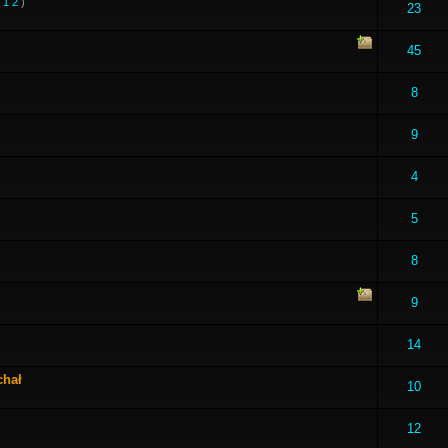
:
1
2
)
23
45
8
9
4
5
8
9
14
chał
10
12