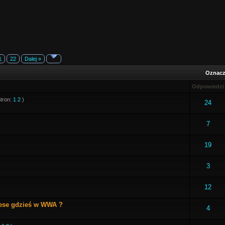
1
22
Dalej »
Oznacz 
Odpowiedzi
Stron:
1
2
)
24
7
19
3
12
ese gdzieś w WWA ?
4