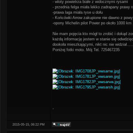
- wloty powietrza białe z widocznymi rysami
- przednia felga miała lekko zadrapany prawy r
-prawa laga miała ryse u dołu
- Końcówki Arrow zakupione nie dawno z powy
-opony Michelin pilot Power po około 1000 km
Nie mam pojęcia kto mógł to zrobić i dokąd zo
każdą informację jestem w stanie się odwdzi
dookoła mieszkającymi, nikt nic nie widział…
Poniżej fotki moto. Mój Tel. 725467235
-
2015-05-15, 06:22 PM