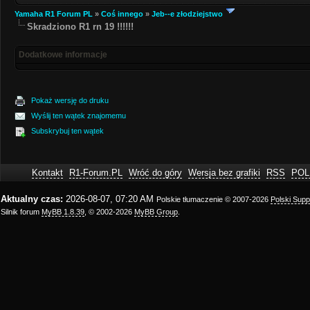
Yamaha R1 Forum PL
»
Coś innego
»
Jeb--e złodziejstwo
Skradziono R1 rn 19 !!!!!!
Dodatkowe informacje
Pokaż wersję do druku
Wyślij ten wątek znajomemu
Subskrybuj ten wątek
Kontakt
R1-Forum.PL
Wróć do góry
Wersja bez grafiki
RSS
POL
Aktualny czas:
2026-08-07, 07:20 AM
Polskie tłumaczenie © 2007-2026
Polski Sup
Silnik forum
MyBB 1.8.39
, © 2002-2026
MyBB Group
.