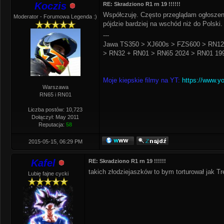
Koczis
RE: Skradziono R1 rn 19 !!!!!!
Współczuję. Często przeglądam ogłoszeni
Moderator - Forumowa Legenda :)
pójdzie bardziej na wschód niż do Polski.
---
Jawa TS350 > XJ600s > FZS600 > RN12
> RN32 + RN01 > RN65 2024 > RN01 199
Moje kiepskie filmy na YT:
https://www.y
Warszawa
RN65 i RN01
Liczba postów: 10,723
Dołączył: May 2011
Reputacja:
58
2015-05-15, 06:29 PM
Kafel
RE: Skradziono R1 rn 19 !!!!!!
takich złodziejaszków to bym torturował jak T
Lubię fajne cycki