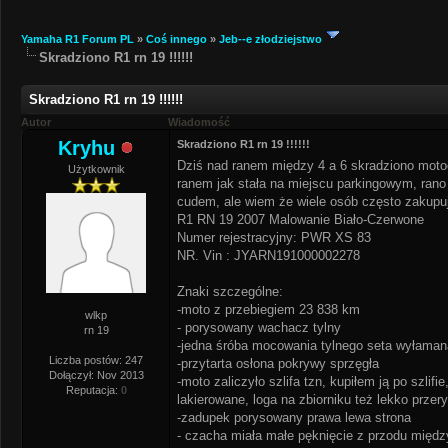
Yamaha R1 Forum PL
»
Coś innego
»
Jeb--e złodziejstwo
Skradziono R1 rn 19 !!!!!!
Skradziono R1 rn 19 !!!!!!
Autor
Wiadomość
Kryhu
Skradziono R1 rn 19 !!!!!!
Dziś nad ranem między 4 a 6 skradziono motoc
Użytkownik
ranem jak stała na miejscu parkingowym, rano 
cudem, ale wiem że wiele osób często zakupuj
R1 RN 19 2007 Malowanie Biało-Czerwone
Numer rejestracyjny: PWR XS 83
NR. Vin : JYARN191000002278
Znaki szczególne:
-moto z przebiegiem 23 838 km
wlkp
- porysowany wachacz tylny
rn 19
-jedna śróba mocowania tylnego seta wyłaman
Liczba postów: 247
-przytarta osłona pokrywy sprzęgła
Dołączył: Nov 2013
-moto zaliczyło szlifa tzn, kupiłem ją po szlif
Reputacja:
0
lakierowane, loga na zbiorniku też lekko prze
-zadupek porysowany prawa lewa strona
- czacha miała małe pęknięcie z przodu międz