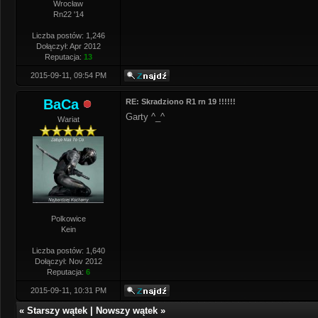
Wrocław
Rn22 '14
Liczba postów: 1,246
Dołączył: Apr 2012
Reputacja:
13
2015-09-11, 09:54 PM
BaCa
RE: Skradziono R1 rn 19 !!!!!!
Garty ^_^
Wariat
Polkowice
Kein
Liczba postów: 1,640
Dołączył: Nov 2012
Reputacja:
6
2015-09-11, 10:31 PM
«
Starszy wątek
|
Nowszy wątek
»