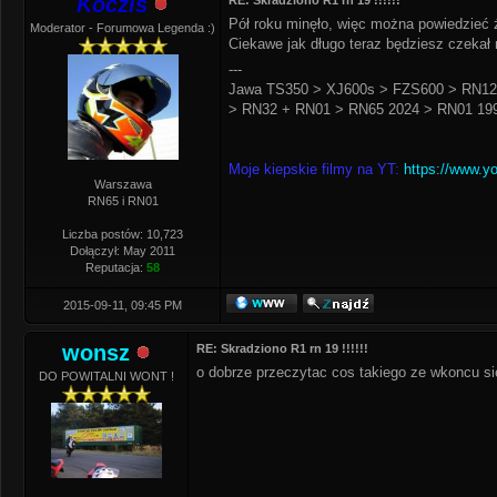
Koczis
RE: Skradziono R1 rn 19 !!!!!!
Pół roku minęło, więc można powiedzieć ż
Moderator - Forumowa Legenda :)
Ciekawe jak długo teraz będziesz czekał 
---
Jawa TS350 > XJ600s > FZS600 > RN12
> RN32 + RN01 > RN65 2024 > RN01 199
Moje kiepskie filmy na YT:
https://www.y
Warszawa
RN65 i RN01
Liczba postów: 10,723
Dołączył: May 2011
Reputacja:
58
2015-09-11, 09:45 PM
wonsz
RE: Skradziono R1 rn 19 !!!!!!
o dobrze przeczytac cos takiego ze wkoncu sie 
DO POWITALNI WONT !