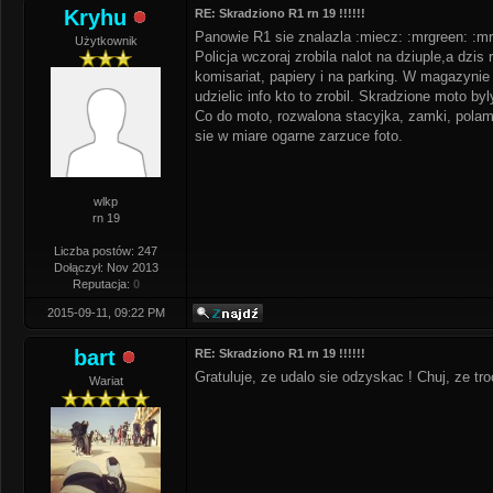
Kryhu
RE: Skradziono R1 rn 19 !!!!!!
Panowie R1 sie znalazla :miecz: :mrgreen: :mr
Użytkownik
Policja wczoraj zrobila nalot na dziuple,a dzi
komisariat, papiery i na parking. W magazynie m
udzielic info kto to zrobil. Skradzione moto byl
Co do moto, rozwalona stacyjka, zamki, polama
sie w miare ogarne zarzuce foto.
wlkp
rn 19
Liczba postów: 247
Dołączył: Nov 2013
Reputacja:
0
2015-09-11, 09:22 PM
bart
RE: Skradziono R1 rn 19 !!!!!!
Gratuluje, ze udalo sie odzyskac ! Chuj, ze t
Wariat