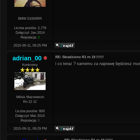
BMW S1000RR
Liczba postów: 2,778
Dołączył: Jan 2014
Reputacja:
2
2015-09-11, 09:25 PM
adrian_00
RE: Skradziono R1 rn 19 !!!!!!
i co teraz ? samemu za naprawę będziesz musi
Konkretny
Mińsk Mazowiecki
Rn 22 11'
Liczba postów: 800
Dołączył: Mar 2014
Reputacja:
0
2015-09-11, 09:29 PM