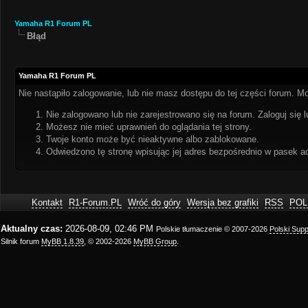
Yamaha R1 Forum PL
Błąd
Yamaha R1 Forum PL
Nie nastąpiło zalogowanie, lub nie masz dostępu do tej części forum. Mo
Nie zalogowano lub nie zarejestrowano się na forum. Zaloguj się l
Możesz nie mieć uprawnień do oglądania tej strony.
Twoje konto może być nieaktywne albo zablokowane.
Odwiedzono tę stronę wpisując jej adres bezpośrednio w pasek a
Kontakt
R1-Forum.PL
Wróć do góry
Wersja bez grafiki
RSS
POL
Aktualny czas:
2026-08-09, 02:46 PM
Polskie tłumaczenie © 2007-2026
Polski Sup
Silnik forum
MyBB 1.8.39
, © 2002-2026
MyBB Group
.