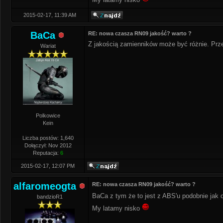
2015-02-17, 11:39 AM
BaCa
RE: nowa czasza RN09 jakość? warto ?
Z jakością zamienników może być różnie. Prz
Wariat
Polkowice
Kein
Liczba postów: 1,640
Dołączył: Nov 2012
Reputacja:
6
2015-02-17, 12:07 PM
alfaromeogta
RE: nowa czasza RN09 jakość? warto ?
BaCa z tym że to jest z ABS'u podobnie jak 
bandzioR1
My latamy nisko