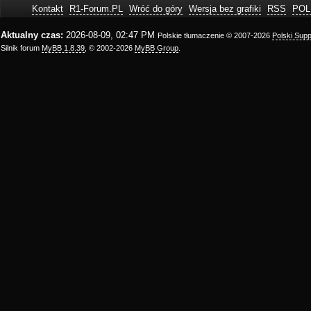
Kontakt
R1-Forum.PL
Wróć do góry
Wersja bez grafiki
RSS
POL
Aktualny czas:
2026-08-09, 02:47 PM
Polskie tłumaczenie © 2007-2026
Polski Sup
Silnik forum
MyBB 1.8.39
, © 2002-2026
MyBB Group
.