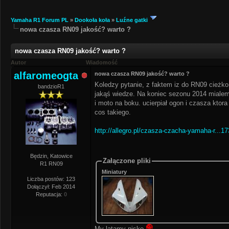
Yamaha R1 Forum PL
»
Dookoła koła
»
Luźne gatki
nowa czasza RN09 jakość? warto ?
nowa czasza RN09 jakość? warto ?
Autor
Wiadomość
alfaromeogta
nowa czasza RN09 jakość? warto ?
Koledzy pytanie, z faktem iz do RN09 cieżk
bandzioR1
jakąś wiedze. Na koniec sezonu 2014 mialem
i moto na boku. ucierpiał ogon i czasza ktora
cos takiego.
http://allegro.pl/czasza-czacha-yamaha-r...1
Będzin, Katowice
Załączone pliki
R1 RN09
Miniatury
Liczba postów: 123
Dołączył: Feb 2014
Reputacja:
0
My latamy nisko