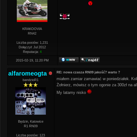
KRAKOOVIA
RN42
Liczba postów: 1,231
Dołączył: Jul 2012
Reputacja:
4
2015-02-19, 11:20 PM
alfaromeogta
RE: nowa czasza RN09 jakość? warto ?
miałem zamiar zamawiać w poniedziałek. Kol
bandzioR1
Żołnierz, mówisz o tym ogonie za 300zł na a
My latamy nisko
Będzin, Katowice
R1 RN09
Liczba postów: 123