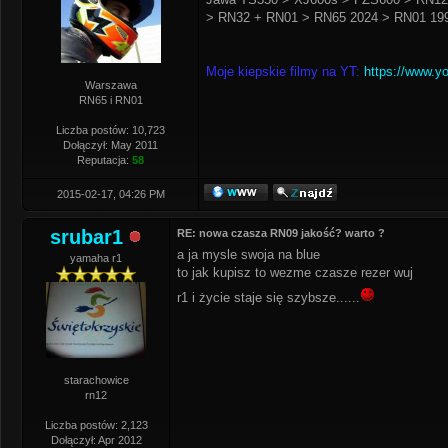
> RN32 + RN01 > RN65 2024 > RN01 199
Moje kiepskie filmy na YT:
https://www.y
Warszawa
RN65 i RN01
Liczba postów: 10,723
Dołączył: May 2011
Reputacja:
58
2015-02-17, 04:26 PM
srubar1
RE: nowa czasza RN09 jakość? warto ?
a ja mysle swoja na blue
yamaha r1
to jak kupisz to wezme czasze rezer wuj
r1 i życie staje się szybsze......
starachowice
rn12
Liczba postów: 2,123
Dołączył: Apr 2012