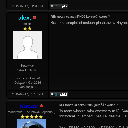
2015-02-17, 01:34 PM
alex.
RE: nowa czasza RN09 jakość? warto ?
Brat ma komplet chińskich plastików w Hayabus
Młody
Katowice
GSX-R 750 k7
Liczba postów: 90
Dołączył: Oct 2014
Reputacja:
0
2015-02-17, 03:15 PM
Koczis
RE: nowa czasza RN09 jakość? warto ?
Ja mam właśnie taka czasze w rn12. Sam 
Moderator - Forumowa Legenda :)
boczkami. Z lampami pasuje idealnie. Ja
---
Jawa TS350 > XJ600s > FZS600 > RN12