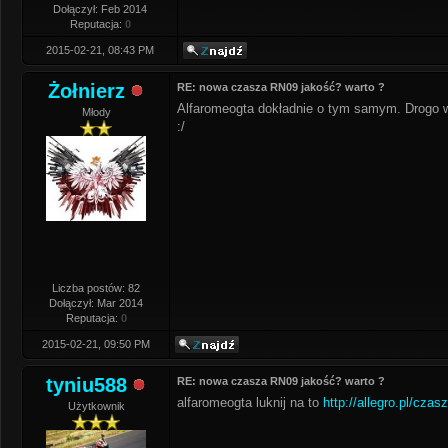
Dołączył: Feb 2014
Reputacja:
0
2015-02-21, 08:43 PM
Żołnierz
RE: nowa czasza RN09 jakość? warto ?
Alfaromeogta dokładnie o tym samym. Drogo w h
Młody
:/
Liczba postów: 82
Dołączył: Mar 2014
Reputacja:
0
2015-02-21, 09:50 PM
tyniu588
RE: nowa czasza RN09 jakość? warto ?
alfaromeogta luknij na to
http://allegro.pl/cza
Użytkownik