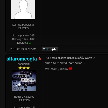
Leśnica (Opolska)
R1 RN09
Liczba postów: 315
Dołączył: Jan 2012
Reputacja:
2
2015-02-19, 02:12 AM
alfaromeogta
RE: nowa czasza RN09 jakość? warto ?
gruch to mówisz zamawiać ?
bandzioR1
My latamy nisko
Będzin, Katowice
R1 RN09
Liczba postów: 123