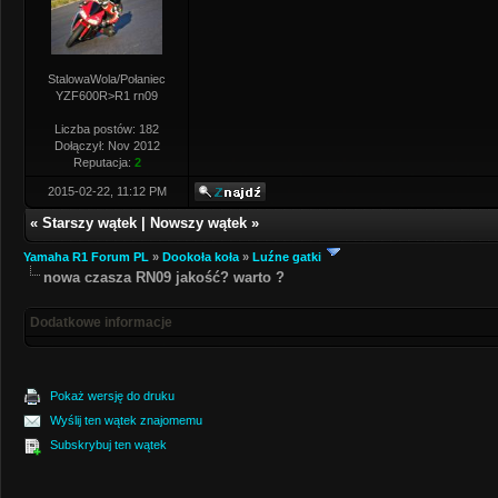
StalowaWola/Połaniec
YZF600R>R1 rn09
Liczba postów: 182
Dołączył: Nov 2012
Reputacja:
2
2015-02-22, 11:12 PM
«
Starszy wątek
|
Nowszy wątek
»
Yamaha R1 Forum PL
»
Dookoła koła
»
Luźne gatki
nowa czasza RN09 jakość? warto ?
Dodatkowe informacje
Pokaż wersję do druku
Wyślij ten wątek znajomemu
Subskrybuj ten wątek