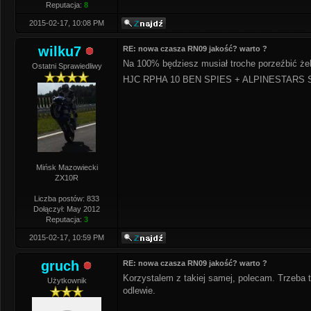
Reputacja:
8
2015-02-17, 10:08 PM
wilku7
RE: nowa czasza RN09 jakość? warto ?
Na 100% będziesz musiał troche porzeźbić że
Ostatni Sprawiedliwy
HJC RPHA 10 BEN SPIES + ALPINESTARS 
Mińsk Mazowiecki
ZX10R
Liczba postów: 833
Dołączył: May 2012
Reputacja:
3
2015-02-17, 10:59 PM
gruch
RE: nowa czasza RN09 jakość? warto ?
Korzystalem z takiej samej, polecam. Trzeba t
Użytkownik
odlewie.