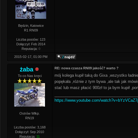
Będzin, Katowice
R1 RN09
Liczba postów: 123
Dołączył: Feb 2014
Reputacja:
0
2015-02-17, 01:00 PM
żaba
RE: nowa czasza RN09 jakość? warto ?
mój kolega kupił taką do Gixa ,wszystko ładn
To co Nas kręci
popękała ,różnie z tym bywa ,ale tak jak mówi
stać lub masz płacić 900zł to ja bym kupił ,p
______________________________________
https://www.youtube.com/watch?v=bYzVCaZ
Ostrów Wlkp.
RN19
Liczba postów: 3,168
Dołączył: Sep 2010
Reputacja:
11