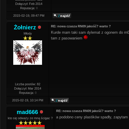
Dołączył: Feb 2014
Reputacja:
0
2015-02-19, 09:47 PM
Żołnierz
RE: nowa czasza RN09 jakość? warto ?
Kurde mam taki sam dylemat z ogonem do rn09 
Młody
tam z pasowaniem
Liczba postów: 82
Dołączył: Mar 2014
Reputacja:
0
2015-02-19, 10:14 PM
mad666
RE: nowa czasza RN09 jakość? warto ?
a podobno ceny plastików spadły, zapytam 
kto się odważy ze mną ścigac ?