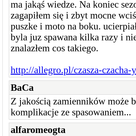
ma jakąś wiedze. Na koniec sez
zagapiłem się i zbyt mocne wci
puszke i moto na boku. ucierpia
byla juz spawana kilka razy i ni
znalazłem cos takiego.
http://allegro.pl/czasza-czacha
BaCa
Z jakością zamienników może by
komplikacje ze spasowaniem...
alfaromeogta