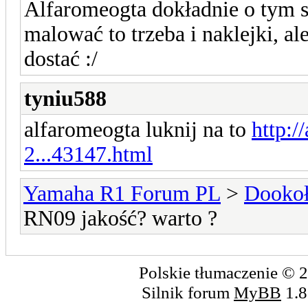
Alfaromeogta dokładnie o tym 
malować to trzeba i naklejki, al
dostać :/
tyniu588
alfaromeogta luknij na to
http:/
2...43147.html
Yamaha R1 Forum PL
>
Dookoł
RN09 jakość? warto ?
Polskie tłumaczenie ©
Silnik forum
MyBB
1.8