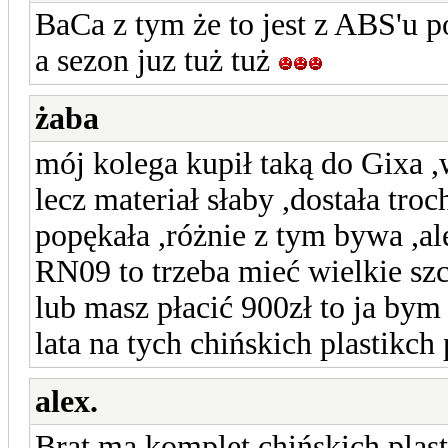
BaCa z tym że to jest z ABS'u 
a sezon juz tuż tuż
żaba
mój kolega kupił taką do Gixa 
lecz materiał słaby ,dostała tr
popękała ,różnie z tym bywa ,ale
RN09 to trzeba mieć wielkie sz
lub masz płacić 900zł to ja bym
lata na tych chińskich plastikc
alex.
Brat ma komplet chińskich plas