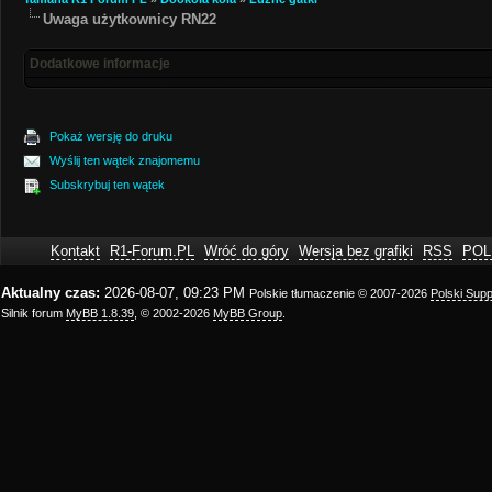
Uwaga użytkownicy RN22
Dodatkowe informacje
Pokaż wersję do druku
Wyślij ten wątek znajomemu
Subskrybuj ten wątek
Kontakt
R1-Forum.PL
Wróć do góry
Wersja bez grafiki
RSS
POL
Aktualny czas:
2026-08-07, 09:23 PM
Polskie tłumaczenie © 2007-2026
Polski Sup
Silnik forum
MyBB 1.8.39
, © 2002-2026
MyBB Group
.