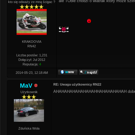
ale TObie chodzi o wiatrak który może szli
kto się odważy ze mną ścigac ?
KRAKOOVIA
RN42
Liczba postów: 1,231
Dołączył: Jul 2012
Reputacja:
4
2014-05-23, 12:18 AM
MaV
RE: Uwaga użytkownicy RN22
AHAHAHAHAHAHAHAHHAHAHAHAHAH dobre
Użytkownik
Zduńska Wola