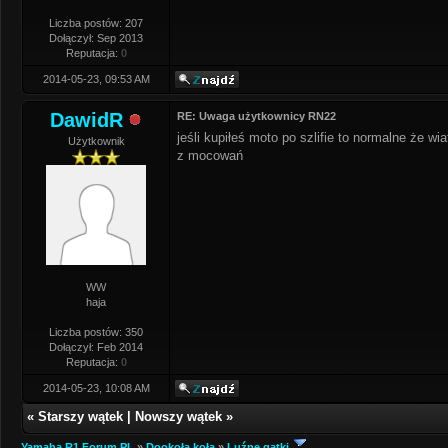
Liczba postów: 207
Dołączył: Sep 2013
Reputacja:
0
2014-05-23, 09:53 AM
DawidR
RE: Uwaga użytkownicy RN22
jeśli kupiłeś moto po szlifie to normalne że wi
Użytkownik
z mocowań
WW
haja
Liczba postów: 350
Dołączył: Feb 2014
Reputacja:
0
2014-05-23, 10:08 AM
«
Starszy wątek
|
Nowszy wątek
»
Yamaha R1 Forum PL
»
Dookoła koła
»
Luźne gatki