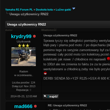
Yamaha R1 Forum PL
»
Dookoła koła
»
Luźne gatki
Uwaga użytkownicy RN22
Uwaga użytkownicy RN22
Autor
Wiadomość
krydry99
Uwaga użytkownicy RN22
Sprawa tyczy się odległości pomiędzy wentylat
Użytkownik
kłęb pary i plama pod moto :/ po dojechaniu (
pomimo tego że seryjnie zamontowany był za bli
ponieważ cały przód moto tzn kolektory,przód
kolektorki jak nowe :/ chłodnice mi naprawili
to 100zł ale nie zmienia to faktu że za te pien
wentylatorami a chłodnicą żeby nie było przyk
Radom
w oczekiwaniu..
DERBI SENDA 50->YZF R125->GSX-R 600 K
Liczba postów: 124
Dołączył: Nov 2013
Reputacja:
0
2014-05-23, 12:03 AM
mad666
RE: Uwaga użytkownicy RN22