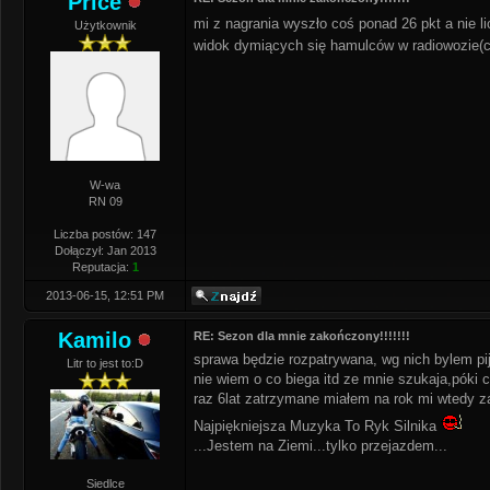
Price
mi z nagrania wyszło coś ponad 26 pkt a nie l
Użytkownik
widok dymiących się hamulców w radiowozie(
W-wa
RN 09
Liczba postów: 147
Dołączył: Jan 2013
Reputacja:
1
2013-06-15, 12:51 PM
Kamilo
RE: Sezon dla mnie zakończony!!!!!!!
sprawa będzie rozpatrywana, wg nich bylem pij
Litr to jest to:D
nie wiem o co biega itd ze mnie szukaja,póki 
raz 6lat zatrzymane miałem na rok mi wtedy zaj
Najpiękniejsza Muzyka To Ryk Silnika
...Jestem na Ziemi...tylko przejazdem...
Siedlce