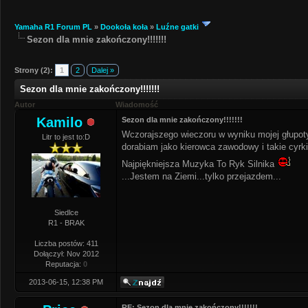
Yamaha R1 Forum PL
»
Dookoła koła
»
Luźne gatki
Sezon dla mnie zakończony!!!!!!!
Strony (2):
1
2
Dalej »
Sezon dla mnie zakończony!!!!!!!
Autor
Wiadomość
Kamilo
Sezon dla mnie zakończony!!!!!!!
Wczorajszego wieczoru w wyniku mojej głupot
Litr to jest to:D
dorabiam jako kierowca zawodowy i takie cyrki 
Najpiękniejsza Muzyka To Ryk Silnika
...Jestem na Ziemi...tylko przejazdem...
Siedlce
R1 - BRAK
Liczba postów: 411
Dołączył: Nov 2012
Reputacja:
0
2013-06-15, 12:38 PM
RE: Sezon dla mnie zakończony!!!!!!!