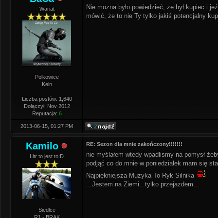
Nie można było powiedzieć, że był kupiec i je
Wariat
mówić, że to nie Ty tylko jakiś potencjalny kupi
Polkowice
Kein
Liczba postów: 1,640
Dołączył: Nov 2012
Reputacja:
6
2013-06-15, 01:27 PM
Kamilo
RE: Sezon dla mnie zakończony!!!!!!!
nie myślałem wtedy wpadlismy na pomysł żeby 
Litr to jest to:D
podjąć co do mnie w poniedziałek mam się st
Najpiękniejsza Muzyka To Ryk Silnika
...Jestem na Ziemi...tylko przejazdem...
Siedlce
R1 - BRAK