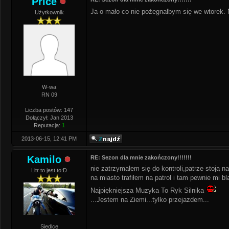
Price
Ja o mało co nie pożegnałbym się we wtorek. 
Użytkownik
W-wa
RN 09
Liczba postów: 147
Dołączył: Jan 2013
Reputacja:
1
2013-06-15, 12:41 PM
Kamilo
RE: Sezon dla mnie zakończony!!!!!!!
nie zatrzymałem się do kontroli,patrze stoją n
Litr to jest to:D
na miasto trafiłem na patrol i tam pewnie mi b
Najpiękniejsza Muzyka To Ryk Silnika
...Jestem na Ziemi...tylko przejazdem...
Siedlce