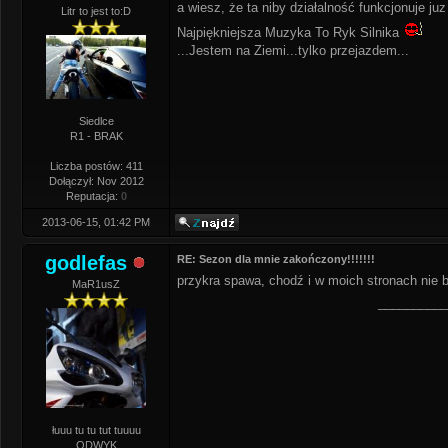
a wiesz, że ta niby działalność funkcjonuje juz 
Litr to jest to:D
Najpiękniejsza Muzyka To Ryk Silnika
...Jestem na Ziemi...tylko przejazdem...
Siedlce
R1 - BRAK
Liczba postów: 411
Dołączył: Nov 2012
Reputacja:
0
2013-06-15, 01:42 PM
godlefas
RE: Sezon dla mnie zakończony!!!!!!!
przykra spawa, chodź i w moich stronach nie 
MaR1usZ
__________
łuuu tu tu tut tuuuu
ODWYK