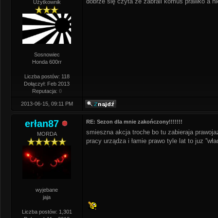
dobrze się czyta że zabrali komuś prawko a nie
Użytkownik
Sosnowiec
Honda 600rr
Liczba postów: 118
Dołączył: Feb 2013
Reputacja:
0
2013-06-15, 09:11 PM
erłan87
RE: Sezon dla mnie zakończony!!!!!!!
smieszna akcja troche bo tu zabieraja prawoja
MORDA
pracy urządza i łamie prawo tyle lat to juz ''wła
wyjebane
jaja
Liczba postów: 1,301