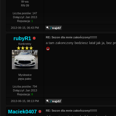
W-wa
RN 09
Liczba postów: 147
Dołączył: Jan 2013
Reputacja:
1
2013-06-15, 06:43 PM
rubyR1
RE: Sezon dla mnie zakończony!!!!!!!
a tam zakonczony bedziesz latał jak ja, bez pr
Konkretny
Mysłowice
pięta palec
Liczba postów: 794
Dołączył: Jan 2013
Reputacja:
8
2013-06-15, 08:13 PM
Maciek0407
RE: Sezon dla mnie zakończony!!!!!!!