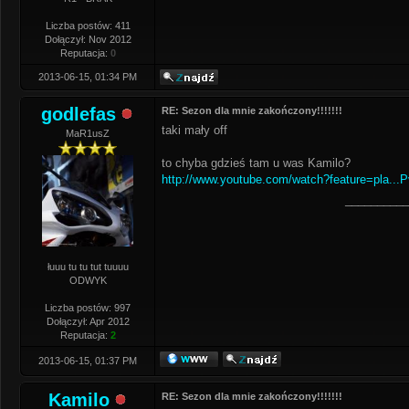
Liczba postów: 411
Dołączył: Nov 2012
Reputacja:
0
2013-06-15, 01:34 PM
godlefas
RE: Sezon dla mnie zakończony!!!!!!!
taki mały off
MaR1usZ
to chyba gdzieś tam u was Kamilo?
http://www.youtube.com/watch?feature=pla..
__________
łuuu tu tu tut tuuuu
ODWYK
Liczba postów: 997
Dołączył: Apr 2012
Reputacja:
2
2013-06-15, 01:37 PM
Kamilo
RE: Sezon dla mnie zakończony!!!!!!!