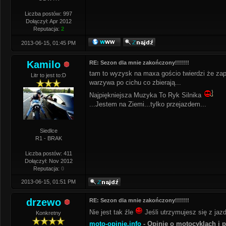
Liczba postów: 997
Dołączył: Apr 2012
Reputacja:
2
2013-06-15, 01:45 PM
Kamilo
RE: Sezon dla mnie zakończony!!!!!!!
tam to wyzysk na maxa gościo twierdzi że zape
Litr to jest to:D
warzywa po cichu co zbierają...
Najpiękniejsza Muzyka To Ryk Silnika
...Jestem na Ziemi...tylko przejazdem...
Siedlce
R1 - BRAK
Liczba postów: 411
Dołączył: Nov 2012
Reputacja:
0
2013-06-15, 01:51 PM
drzewo
RE: Sezon dla mnie zakończony!!!!!!!
Nie jest tak źle
Jeśli utrzymujesz się z jaz
Konkretny
moto-opinie.info
- Opinie o motocyklach i