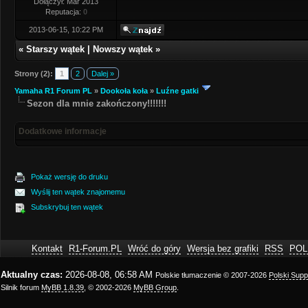
Dołączył: Mar 2013
Reputacja:
0
2013-06-15, 10:22 PM
«
Starszy wątek
|
Nowszy wątek
»
Strony (2):
1
2
Dalej »
Yamaha R1 Forum PL
»
Dookoła koła
»
Luźne gatki
Sezon dla mnie zakończony!!!!!!!
Dodatkowe informacje
Pokaż wersję do druku
Wyślij ten wątek znajomemu
Subskrybuj ten wątek
Kontakt
R1-Forum.PL
Wróć do góry
Wersja bez grafiki
RSS
POL
Aktualny czas:
2026-08-08, 06:58 AM
Polskie tłumaczenie © 2007-2026
Polski Sup
Silnik forum
MyBB 1.8.39
, © 2002-2026
MyBB Group
.