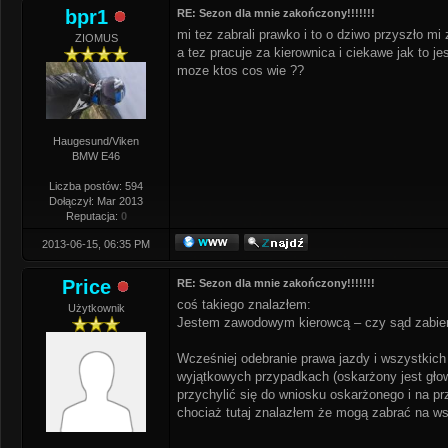
bpr1
RE: Sezon dla mnie zakończony!!!!!!!
mi tez zabrali prawko i to o dziwo przyszło mi
ZIOMUS
a tez pracuje za kierownica i ciekawe jak to j
moze ktos cos wie ??
Haugesund/Viken
BMW E46
Liczba postów: 594
Dołączył: Mar 2013
Reputacja:
0
2013-06-15, 06:35 PM
Price
RE: Sezon dla mnie zakończony!!!!!!!
coś takiego znalazłem:
Użytkownik
Jestem zawodowym kierowcą – czy sąd zabier
Wcześniej odebranie prawa jazdy i wszystkich
wyjątkowych przypadkach (oskarżony jest gło
przychylić się do wniosku oskarżonego i na pr
chociaż tutaj znalazłem że mogą zabrać na ws