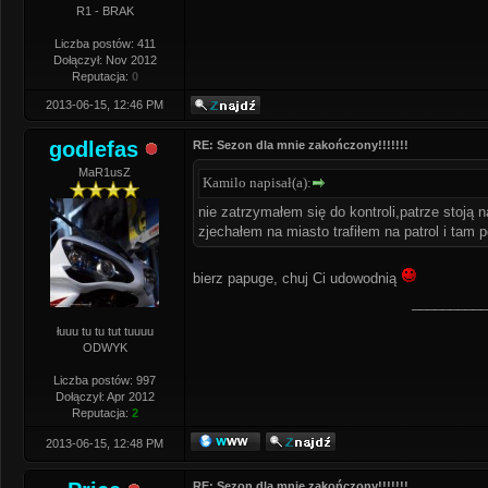
R1 - BRAK
Liczba postów: 411
Dołączył: Nov 2012
Reputacja:
0
2013-06-15, 12:46 PM
godlefas
RE: Sezon dla mnie zakończony!!!!!!!
MaR1usZ
Kamilo napisał(a):
nie zatrzymałem się do kontroli,patrze stoją 
zjechałem na miasto trafiłem na patrol i tam 
bierz papuge, chuj Ci udowodnią
__________
łuuu tu tu tut tuuuu
ODWYK
Liczba postów: 997
Dołączył: Apr 2012
Reputacja:
2
2013-06-15, 12:48 PM
RE: Sezon dla mnie zakończony!!!!!!!