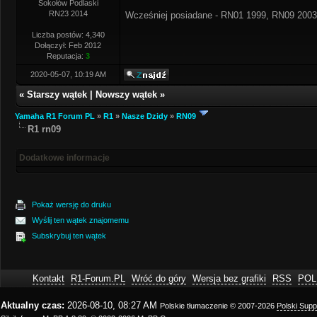
Sokołów Podlaski
RN23 2014
Wcześniej posiadane - RN01 1999, RN09 2003
Liczba postów: 4,340
Dołączył: Feb 2012
Reputacja:
3
2020-05-07, 10:19 AM
«
Starszy wątek
|
Nowszy wątek
»
Yamaha R1 Forum PL
»
R1
»
Nasze Dzidy
»
RN09
R1 rn09
Dodatkowe informacje
Pokaż wersję do druku
Wyślij ten wątek znajomemu
Subskrybuj ten wątek
Kontakt
R1-Forum.PL
Wróć do góry
Wersja bez grafiki
RSS
POL
Aktualny czas:
2026-08-10, 08:27 AM
Polskie tłumaczenie © 2007-2026
Polski Sup