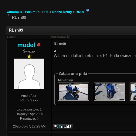
Yamaha R1 Forum PL
»
R1
»
Nasze Dzidy
»
RN09
R1 rn09
R1 rn09
Autor
Wiadomość
model
R1 rn09
Świeżak
Witam oto kilka fotek mojej R1. Fotki świeże r
Załączone pliki
Miniatury
Amersfoort
R1 rn09 i xx
Liczba postów: 1
Dołączył: Apr 2020
Reputacja:
0
2020-05-07, 12:25 AM