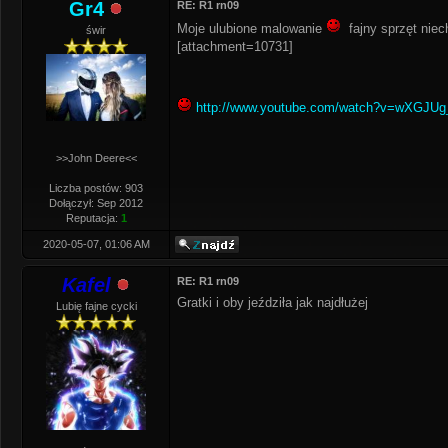
Gr4
RE: R1 rn09
Moje ulubione malowanie
fajny sprzęt niec
świr
[attachment=10731]
http://www.youtube.com/watch?v=wXGJUg
>>John Deere<<
Liczba postów: 903
Dołączył: Sep 2012
Reputacja:
1
2020-05-07, 01:06 AM
Kafel
RE: R1 rn09
Gratki i oby jeździła jak najdłużej
Lubię fajne cycki