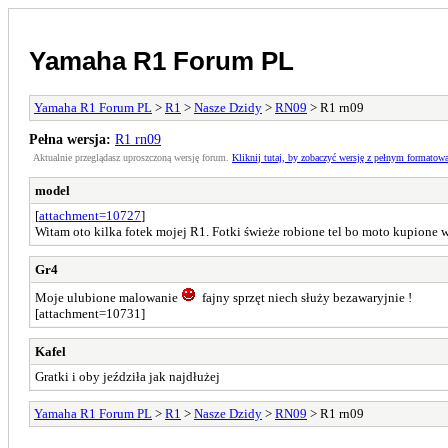
Yamaha R1 Forum PL
Yamaha R1 Forum PL
>
R1
>
Nasze Dzidy
>
RN09
> R1 rn09
Pełna wersja:
R1 rn09
Aktualnie przeglądasz uproszczoną wersję forum.
Kliknij tutaj, by zobaczyć wersję z pełnym formatow
model
[
attachment=10727
]
Witam oto kilka fotek mojej R1. Fotki świeże robione tel bo moto kupione w
Gr4
Moje ulubione malowanie
fajny sprzęt niech służy bezawaryjnie !
[attachment=10731]
Kafel
Gratki i oby jeździła jak najdłużej
Yamaha R1 Forum PL
>
R1
>
Nasze Dzidy
>
RN09
> R1 rn09