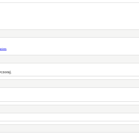
aniem
.
czoraj.