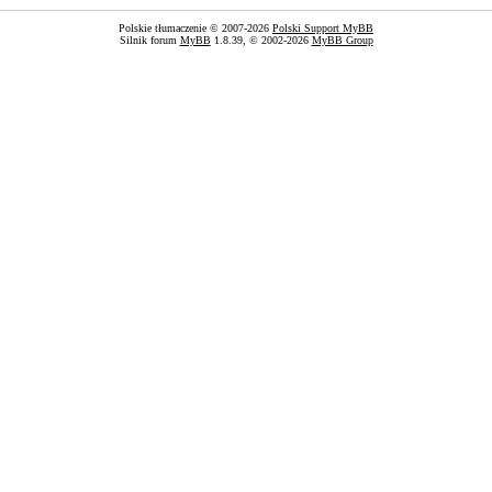
Polskie tłumaczenie © 2007-2026
Polski Support MyBB
Silnik forum
MyBB
1.8.39, © 2002-2026
MyBB Group