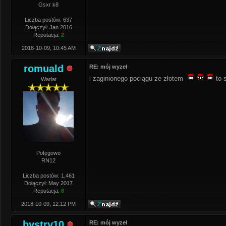
Gsxr k8
Liczba postów: 637
Dołączył: Jan 2016
Reputacja:
2
2018-10-09, 10:45 AM
romuald
RE: mój wyzeł
i zaginionego pociągu ze złotem
to s
Wariat
Potęgowo
RN12
Liczba postów: 1,461
Dołączył: May 2017
Reputacja:
8
2018-10-09, 12:12 PM
bystry10
RE: mój wyzeł