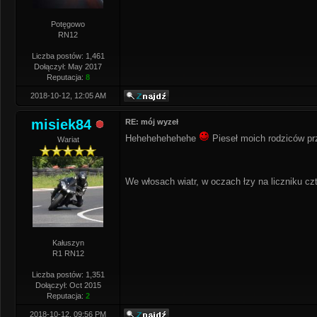
Potęgowo
RN12
Liczba postów: 1,461
Dołączył: May 2017
Reputacja:
8
2018-10-12, 12:05 AM
misiek84
RE: mój wyzeł
Hehehehehehehe
Pieseł moich rodziców p
Wariat
We włosach wiatr, w oczach łzy na liczniku czt
Kałuszyn
R1 RN12
Liczba postów: 1,351
Dołączył: Oct 2015
Reputacja:
2
2018-10-12, 09:56 PM