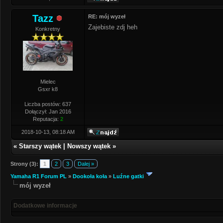
Tazz
RE: mój wyzeł
Zajebiste zdj heh
Konkretny
Mielec
Gsxr k8
Liczba postów: 637
Dołączył: Jan 2016
Reputacja:
2
2018-10-13, 08:18 AM
«
Starszy wątek
|
Nowszy wątek
»
Strony (3):
1
2
3
Dalej »
Yamaha R1 Forum PL
»
Dookoła koła
»
Luźne gatki
mój wyzeł
Dodatkowe informacje