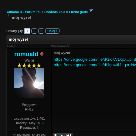
Yamaha R1 Forum PL
»
Dookoła koła
»
Luźne gatki
mój wyzeł
Strony (3):
1
2
3
Dalej »
mój wyzeł
Autor
Wiadomość
romuald
mój wyzeł
https://drive.google.com/file/d/1icKVDqQ...p=
Wariat
https://drive.google.com/file/d/1gnwiiIJ...p=dri
Potęgowo
RN12
Liczba postów: 1,461
Dołączył: May 2017
Reputacja:
8
2018-10-08, 10:43 PM