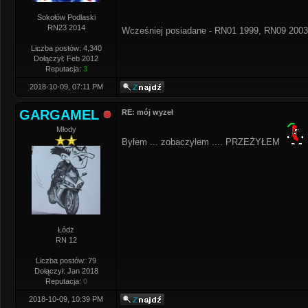
Sokołów Podlaski
RN23 2014
Wcześniej posiadane - RN01 1999, RN09 2003
Liczba postów: 4,340
Dołączył: Feb 2012
Reputacja:
3
2018-10-09, 07:11 PM
GARGAMEL
RE: mój wyzeł
Młody
Byłem ... zobaczyłem .... PRZEŻYŁEM
Łódż
RN 12
Liczba postów: 79
Dołączył: Jan 2018
Reputacja:
0
2018-10-09, 10:39 PM