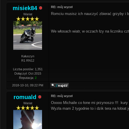
misiek84
RE: mój wyzeł
Romciu musisz ich nauczyć zbierać grzyby i b
Wariat
We włosach wiatr, w oczach łzy na liczniku czt
Kałuszyn
R1 RN12
Liczba postów: 1,351
Dołączył: Oct 2015
Reputacja:
2
2018-10-10, 09:22 PM
romuald
RE: mój wyzeł
Ooooo Michaile co łone mi przynoszo !!! kury 
Wariat
Wyzła mam 2 tygodnie to i dzik tera na łobiat