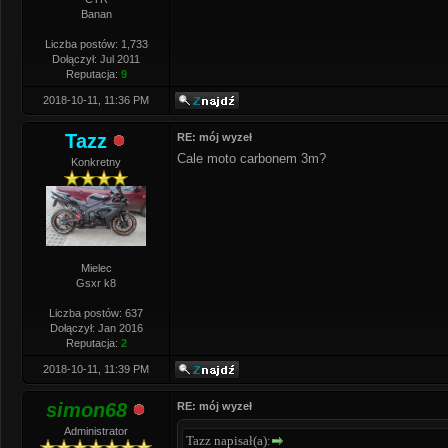
Banan
Liczba postów: 1,733
Dołączył: Jul 2011
Reputacja:
9
2018-10-11, 11:36 PM
Tazz
RE: mój wyzeł
Cale moto carbonem 3m?
Konkretny
Mielec
Gsxr k8
Liczba postów: 637
Dołączył: Jan 2016
Reputacja:
2
2018-10-11, 11:39 PM
simon68
RE: mój wyzeł
Administrator
Tazz napisał(a):