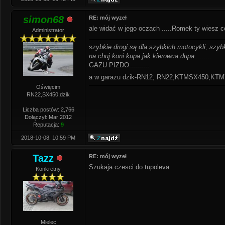
simon68
RE: mój wyzeł
ale widać w jego oczach .....Romek ty wiesz co
Administrator
szybkie drogi są dla szybkich motocykli, szybk
na chuj koni kupa jak kierowca dupa.........
GAZU PIZDO..........
a w garażu dzik-RN12, RN22,KTMSX450,K
Oświęcim
RN22,SX450,dzik
Liczba postów: 2,766
Dołączył: Mar 2012
Reputacja:
9
2018-10-08, 10:59 PM
Tazz
RE: mój wyzeł
Szukaja czesci do tupoleva
Konkretny
Mielec