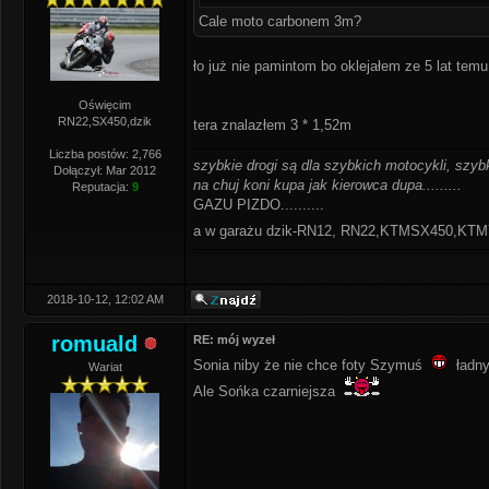
Cale moto carbonem 3m?
ło już nie pamintom bo oklejałem ze 5 lat temu 
Oświęcim
RN22,SX450,dzik
tera znalazłem 3 * 1,52m
Liczba postów: 2,766
szybkie drogi są dla szybkich motocykli, szybk
Dołączył: Mar 2012
na chuj koni kupa jak kierowca dupa.........
Reputacja:
9
GAZU PIZDO..........
a w garażu dzik-RN12, RN22,KTMSX450,K
2018-10-12, 12:02 AM
romuald
RE: mój wyzeł
Sonia niby że nie chce foty Szymuś
ładny
Wariat
Ale Sońka czarniejsza