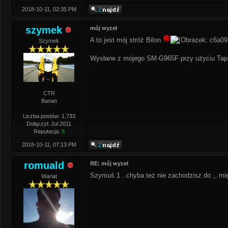
2018-10-11, 02:35 PM
szymek
mój wyzeł
A to jest mój stróż Bilon
Szymek
Wysłane z mojego SM-G965F przy użyciu Tap
CTR
Banan
Liczba postów: 1,733
Dołączył: Jul 2011
Reputacja:
9
2018-10-11, 07:13 PM
romuald
RE: mój wyzeł
Szymuś 1 ..chyba też nie zachodzisz do ,, 
Wariat