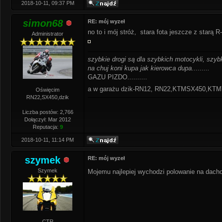
2018-10-11, 09:37 PM
simon68
RE: mój wyzeł
no to i mój stróż, stara fota jeszcze z starą R---
Administrator
szybkie drogi są dla szybkich motocykli, szybk
na chuj koni kupa jak kierowca dupa.........
GAZU PIZDO..........
a w garażu dzik-RN12, RN22,KTMSX450,K
Oświęcim
RN22,SX450,dzik
Liczba postów: 2,766
Dołączył: Mar 2012
Reputacja:
9
2018-10-11, 11:14 PM
szymek
RE: mój wyzeł
Szymek
Mojemu najlepiej wychodzi polowanie na dac
CTR