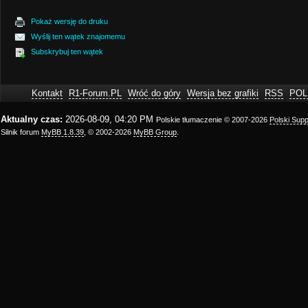
Pokaż wersję do druku
Wyślij ten wątek znajomemu
Subskrybuj ten wątek
Kontakt
R1-Forum.PL
Wróć do góry
Wersja bez grafiki
RSS
POL
Aktualny czas:
2026-08-09, 04:20 PM
Polskie tłumaczenie © 2007-2026
Polski Sup
Silnik forum
MyBB 1.8.39
, © 2002-2026
MyBB Group
.