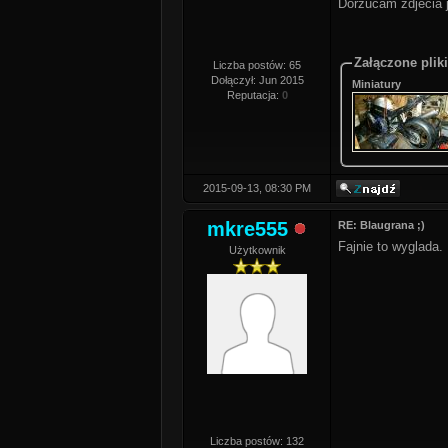
Dorzucam zdjecia j
Załączone pliki
Liczba postów: 65
Dołączył: Jun 2015
Miniatury
Reputacja:
0
2015-09-13, 08:30 PM
mkre555
RE: Blaugrana ;)
Fajnie to wyglada.
Użytkownik
Liczba postów: 132