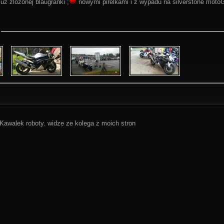
uz zlozonej blaugranki ;
nowymi pirelkami i z wypadu na silverstone mot
 Kawalek roboty. widze ze kolega z moich stron