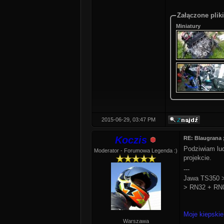
Załączone pliki
Miniatury
2015-06-29, 03:47 PM
Koczis
RE: Blaugrana 
Podziwiam lud
Moderator - Forumowa Legenda :)
projekcie.
---
Jawa TS350 >
> RN32 + RN0
Moje kiepskie
Warszawa