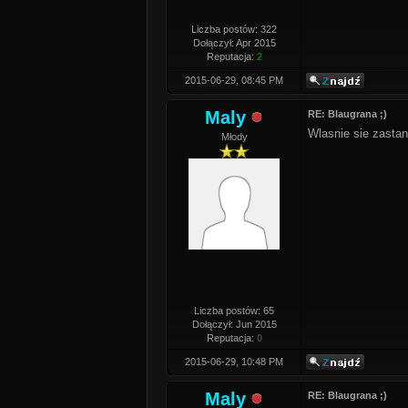
Liczba postów: 322
Dołączył: Apr 2015
Reputacja:
2
2015-06-29, 08:45 PM
Maly
RE: Blaugrana ;)
Wlasnie sie zastan
Młody
Liczba postów: 65
Dołączył: Jun 2015
Reputacja:
0
2015-06-29, 10:48 PM
Maly
RE: Blaugrana ;)