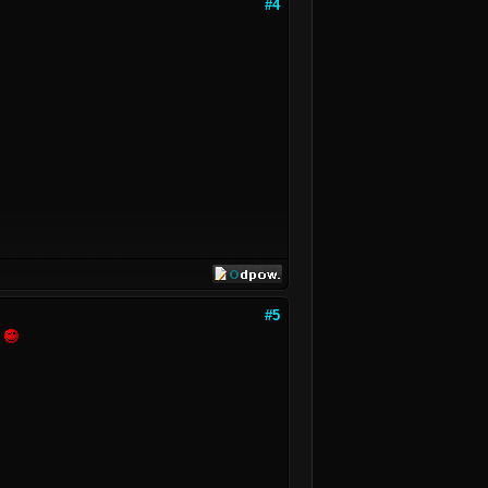
#4
#5
9