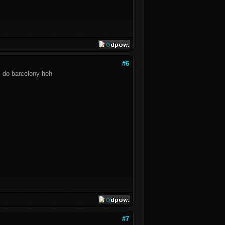
#6
i do barcelony heh
#7