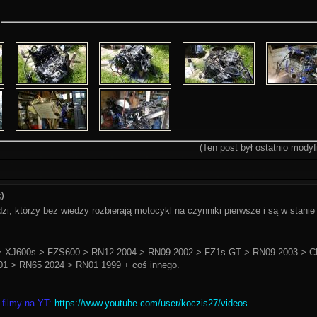
(Ten post był ostatnio mod
;)
zi, którzy bez wiedzy rozbierają motocykl na czynniki pierwsze i są w stani
 XJ600s > FZS600 > RN12 2004 > RN09 2002 > FZ1s GT > RN09 2003 > C
1 > RN65 2024 > RN01 1999 + coś innego.
 filmy na YT:
https://www.youtube.com/user/koczis27/videos