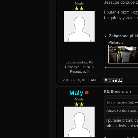
Jeszcze dorzuce z
Młody
I putanie brzmi: 
tak jak byly zalozo
Załączone pliki
Miniatury
Liczba postów: 65
Dołączył: Jun 2015
Reputacja:
0
2015-06-30, 01:33 AM
Maly
RE: Blaugrana ;)
Młody
Maly napisał(a):
Jeszcze dorzuce 
I putanie brzmi: 
tak jak byly zaloz