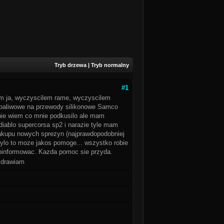
Tryb drzewa
|
Tryb normalny
#1
lem ja, wyczyscilem rame, wyczyscilem
y paliwowe na przewody silikonowe Samco
(nie wiem co mnie podkusilo ale mam
 diablo supercorsa sp2 i narazie tyle mam
 zakupu nowych sprezyn (najprawdopodobniej
bylo to moze jakos pomoge... wszystko robie
poinformowac. Kazda pomoc sie przyda.
ozdrawiam