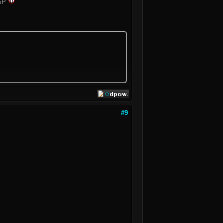
oGP
#9