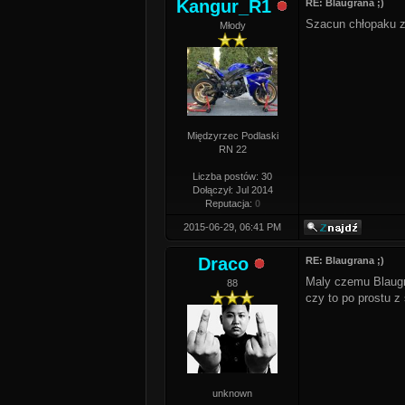
Kangur_R1
RE: Blaugrana ;)
Szacun chłopaku z
Młody
Międzyrzec Podlaski
RN 22
Liczba postów: 30
Dołączył: Jul 2014
Reputacja:
0
2015-06-29, 06:41 PM
Draco
RE: Blaugrana ;)
Maly czemu Blaugr
88
czy to po prostu z
unknown