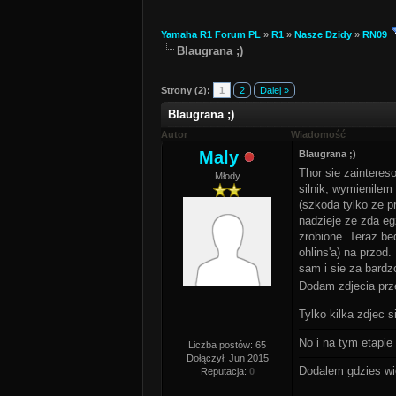
Yamaha R1 Forum PL
»
R1
»
Nasze Dzidy
»
RN09
Blaugrana ;)
Strony (2):
1
2
Dalej »
Blaugrana ;)
Autor
Wiadomość
Maly
Blaugrana ;)
Thor sie zaintere
Młody
silnik, wymienile
(szkoda tylko ze 
nadzieje ze zda eg
zrobione. Teraz be
ohlins'a) na przod
sam i sie za bard
Dodam zdjecia prze
Tylko kilka zdjec s
No i na tym etapie
Liczba postów: 65
Dołączył: Jun 2015
Dodalem gdzies wi
Reputacja:
0