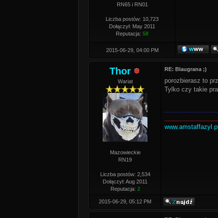
RN65 i RN01
Liczba postów: 10,723
Dołączył: May 2011
Reputacja:
58
2015-06-29, 04:00 PM
Thor
RE: Blaugrana ;)
porozbierasz to p
Wariat
Tylko czy takie pra
_______________
_______________
www.amstaffazyl.p
Mazowieckie
RN19
Liczba postów: 2,534
Dołączył: Aug 2011
Reputacja:
2
2015-06-29, 05:12 PM