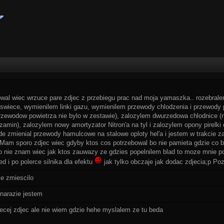
sowal wiec wrzuce pare zdjec z przebiegu prac nad moja yamaszka.. rozebra
m swiece, wymienilem linki gazu, wymienilem przewody chlodzenia i przewod
przewodow powietrza nie bylo w zestawie), zalozylem dwurzedowa chlodnice 
zamin), zalozylem nowy amortyzator Nitron'a na tyl i zalozylem opony pirelki
de zmienial przewody hamulcowe na stalowe oploty hel'a i jestem w trakcie
. Mam sporo zdjec wiec gdyby ktos cos potrzebowal bo nie pamieta gdzie co 
zo nie znam wiec jak ktos zauwazy ze gdzies popelnilem blad to moze mnie 
d i po polerce silnika dla efektu
jak tylko obczaje jak dodac zdjecia;p P
ie zmiescilo
 narazie jestem
ecej zdjec ale nie wiem gdzie hehe myslalem ze tu beda