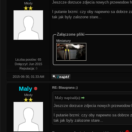
Jeszcze dorzuce zdjecia nowych przewodow h
Młody
I putanie brzmi: czy oby napewno sa dobrze z
tak jak byly zalozone stare...
Załączone pliki
Miniatury
Liczba postów: 65
Dołączył: Jun 2015
Reputacja:
0
2015-06-30, 01:33 AM
Maly
RE: Blaugrana ;)
Młody
Maly napisał(a):
Jeszcze dorzuce zdjecia nowych przewodow 
I putanie brzmi: czy oby napewno sa dobrze 
tak jak byly zalozone stare...