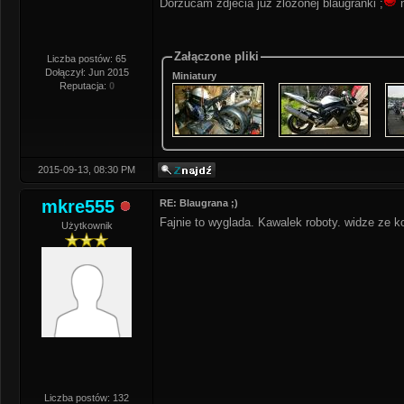
Dorzucam zdjecia juz zlozonej blaugranki ;
n
Załączone pliki
Liczba postów: 65
Dołączył: Jun 2015
Miniatury
Reputacja:
0
2015-09-13, 08:30 PM
mkre555
RE: Blaugrana ;)
Fajnie to wyglada. Kawalek roboty. widze ze k
Użytkownik
Liczba postów: 132