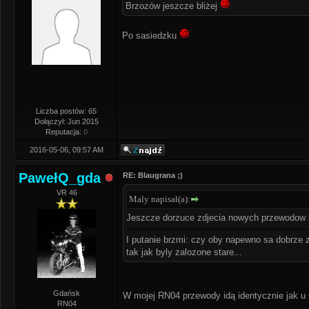
Brzozów jeszcze bliżej
Po sasiedzku
Liczba postów: 65
Dołączył: Jun 2015
Reputacja:
0
2016-05-06, 09:57 AM
PawełQ_gda
RE: Blaugrana ;)
VR 46
Maly napisał(a):
Jeszcze dorzuce zdjecia nowych przewodow 
I putanie brzmi: czy oby napewno sa dobrze 
tak jak byly zalozone stare...
Gdańsk
W mojej RN04 przewody idą identycznie jak u
RN04