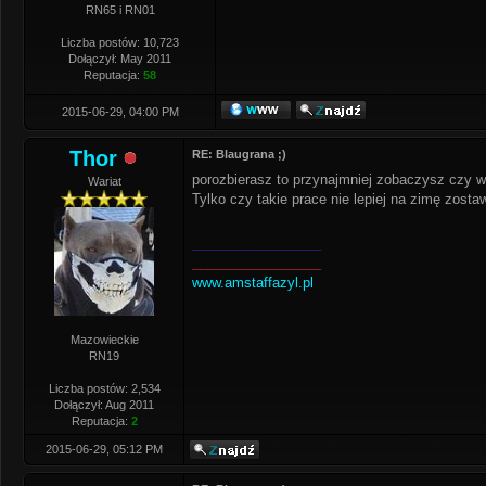
RN65 i RN01
Liczba postów: 10,723
Dołączył: May 2011
Reputacja:
58
2015-06-29, 04:00 PM
Thor
RE: Blaugrana ;)
porozbierasz to przynajmniej zobaczysz czy w
Wariat
Tylko czy takie prace nie lepiej na zimę zostaw
_________________
_________________
www.amstaffazyl.pl
Mazowieckie
RN19
Liczba postów: 2,534
Dołączył: Aug 2011
Reputacja:
2
2015-06-29, 05:12 PM