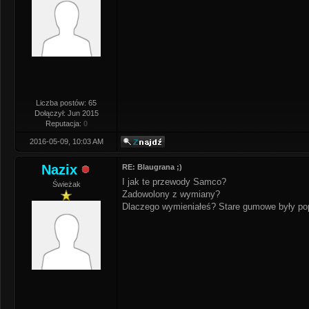
Liczba postów: 65
Dołączył: Jun 2015
Reputacja:
0
2016-05-09, 10:03 AM
Nazix
RE: Blaugrana ;)
I jak te przewody Samco?
Świeżak
Zadowolony z wymiany?
Dlaczego wymieniałeś? Stare gumowe były po