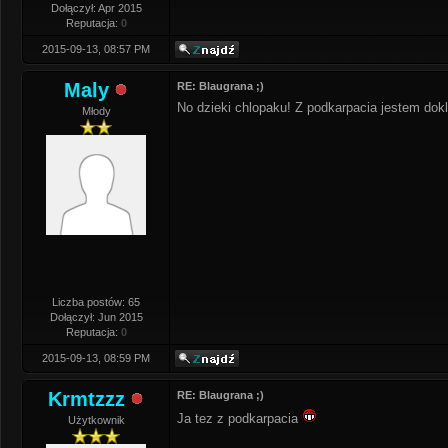
Dołączył: Apr 2015
Reputacja:
0
2015-09-13, 08:57 PM
Maly
RE: Blaugrana ;)
No dzieki chlopaku! Z podkarpacia jestem dokl
Młody
Liczba postów: 65
Dołączył: Jun 2015
Reputacja:
0
2015-09-13, 08:59 PM
Krmtzzz
RE: Blaugrana ;)
Ja tez z podkarpacia
Użytkownik