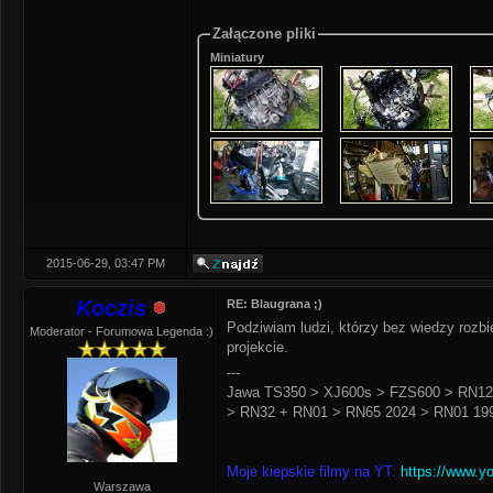
Załączone pliki
Miniatury
2015-06-29, 03:47 PM
Koczis
RE: Blaugrana ;)
Podziwiam ludzi, którzy bez wiedzy rozbi
Moderator - Forumowa Legenda :)
projekcie.
---
Jawa TS350 > XJ600s > FZS600 > RN12
> RN32 + RN01 > RN65 2024 > RN01 199
Moje kiepskie filmy na YT:
https://www.y
Warszawa