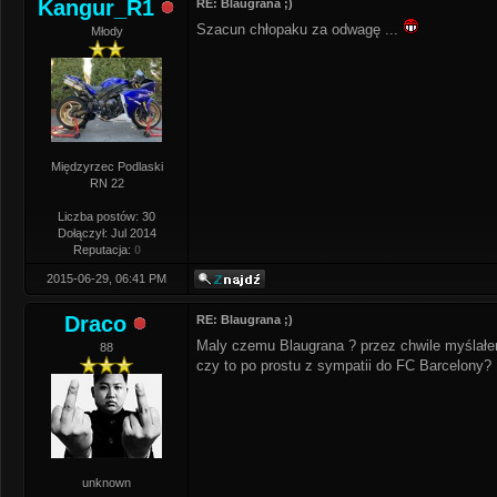
Kangur_R1
RE: Blaugrana ;)
Szacun chłopaku za odwagę ...
Młody
Międzyrzec Podlaski
RN 22
Liczba postów: 30
Dołączył: Jul 2014
Reputacja:
0
2015-06-29, 06:41 PM
Draco
RE: Blaugrana ;)
Maly czemu Blaugrana ? przez chwile myślałe
88
czy to po prostu z sympatii do FC Barcelony?
unknown