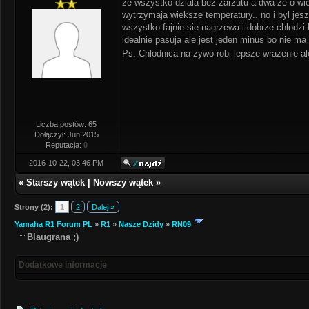
ze wszystko dziala bez zarzutu a dwa ze o wiel
wytrzymaja wieksze temperatury.. no i byl jes
wszystko fajnie sie nagrzewa i dobrze chlodz
idealnie pasuja ale jest jeden minus bo nie 
Ps. Chlodnica na zywo robi lepsze wrazenie ale
Liczba postów: 65
Dołączył: Jun 2015
Reputacja:
0
2016-10-22, 03:46 PM
«
Starszy wątek
|
Nowszy wątek
»
Strony (2):
1
2
Dalej »
Yamaha R1 Forum PL
»
R1
»
Nasze Dzidy
»
RN09
Blaugrana ;)
Dodatkowe informacje