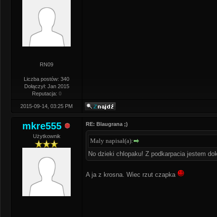
RN09
Liczba postów: 340
Dołączył: Jan 2015
Reputacja:
0
2015-09-14, 03:25 PM
mkre555
RE: Blaugrana ;)
Użytkownik
Maly napisał(a):
No dzieki chlopaku! Z podkarpacia jestem dok
A ja z krosna. Wiec rzut czapka