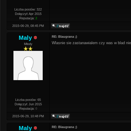
Liczba postów: 322
Dołączył: Apr 2015
Reputacja:
2
2015-06-29, 08:45 PM
Maly
RE: Blaugrana ;)
Wlasnie sie zastanawialem czy was w blad nie
Młody
Liczba postów: 65
Dołączył: Jun 2015
Reputacja:
0
2015-06-29, 10:48 PM
Maly
RE: Blaugrana ;)