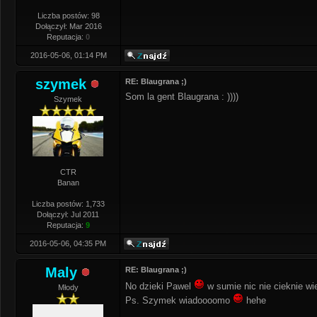
Liczba postów: 98
Dołączył: Mar 2016
Reputacja:
0
2016-05-06, 01:14 PM
szymek
RE: Blaugrana ;)
Som la gent Blaugrana : ))))
Szymek
CTR
Banan
Liczba postów: 1,733
Dołączył: Jul 2011
Reputacja:
9
2016-05-06, 04:35 PM
Maly
RE: Blaugrana ;)
No dzieki Pawel
w sumie nic nie cieknie wi
Młody
Ps. Szymek wiadoooomo
hehe