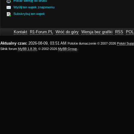
Pokaż wersję do druku
Wyślij ten wątek znajomemu
Subskrybuj ten wątek
Kontakt
R1-Forum.PL
Wróć do góry
Wersja bez grafiki
RSS
POL
Aktualny czas:
2026-08-09, 03:51 AM
Polskie tłumaczenie © 2007-2026
Polski Sup
Silnik forum
MyBB 1.8.39
, © 2002-2026
MyBB Group
.