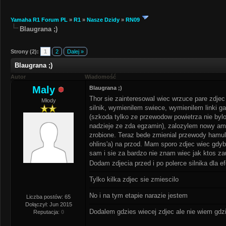
Yamaha R1 Forum PL
»
R1
»
Nasze Dzidy
»
RN09
Blaugrana ;)
Strony (2):
1
2
Dalej »
Blaugrana ;)
Autor
Wiadomość
Maly
Blaugrana ;)
Thor sie zainteresowal wiec wrzuce pare zdje
Młody
silnik, wymienilem swiece, wymienilem linki 
(szkoda tylko ze przewodow powietrza nie byl
nadzieje ze zda egzamin), zalozylem nowy amort
zrobione. Teraz bede zmienial przewody hamul
ohlins'a) na przod. Mam sporo zdjec wiec gdy
sam i sie za bardzo nie znam wiec jak ktos 
Dodam zdjecia przed i po polerce silnika dla e
Tylko kilka zdjec sie zmiescilo
No i na tym etapie narazie jestem
Liczba postów: 65
Dołączył: Jun 2015
Dodalem gdzies wiecej zdjec ale nie wiem gdz
Reputacja:
0