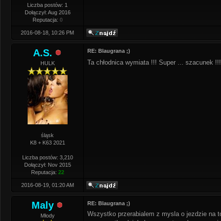
Liczba postów: 1
Dołączył: Aug 2016
Reputacja:
0
2016-08-18, 10:26 PM
A.S.
RE: Blaugrana ;)
Ta chłodnica wymiata !!! Super ... szacunek !!
HULK
śląsk
K8 + K63 2021
Liczba postów: 3,210
Dołączył: Nov 2015
Reputacja:
22
2016-08-19, 01:20 AM
Maly
RE: Blaugrana ;)
Wszystko przerabialem z mysla o jezdzie na to
Młody