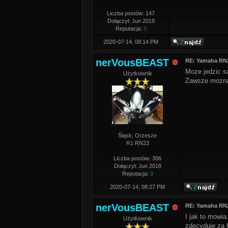
Liczba postów: 147
Dołączył: Jun 2019
Reputacja:
0
2020-07-14, 08:14 PM
nerVousBEAST
RE: Yamaha RN2
Moze jedzic sa
Użytkownik
Zawsze mozna 
Śląsk, Orzesze
R1 RN23
Liczba postów: 306
Dołączył: Jun 2018
Reputacja:
3
2020-07-14, 08:27 PM
nerVousBEAST
RE: Yamaha RN2
I jak to mowia
Użytkownik
zdecyduje za C