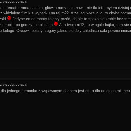
z przodu, porada!
ec tematu, rama calutka, główka ramy cała nawet nie tknięte, byłem dzisiaj 
az widziałem filmik z wypadku na tej rn22. A że lagi wyrzuciło, to chyba norm
ryski
Jedyne co do roboty to cały przód, da się to spokojnie zrobić bez st
zie robili, po gorszych kolizjach
A ta twoja rn12, to w ogóle bajka, tam się n
e kolego. Owiewki poszły, zegary jakieś pierdoły chłodnica cała pewnie nien
z przodu, porada!
 dla jednego furmanka z wspawanym dachem jest git, a dla drugiego milimetr s