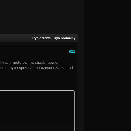
Tryb drzewa
|
Tryb normalny
#21
tikach, moto pali na strzal.I powiem
epiej chyba sprzedac na czesci i zaczac od