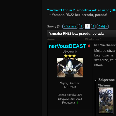
Yamaha R1 Forum PL
»
Dookoła koła
»
Luźne gatk
Yamaha RN22 bez przodu, porada!
Strony (3):
« Wstecz
1
2
3
Dalej »
Yamaha RN22 bez przodu, porada!
Autor
Wiadomość
nerVousBEAST
RE: Yamaha RN2
Moja po strzal
Użytkownik
Lagi, czacha, 
szczerze, ze 
nowa.
Załączone 
Śląsk, Orzesze
Miniatury
R1 RN23
Liczba postów: 306
Dołączył: Jun 2018
Reputacja:
3