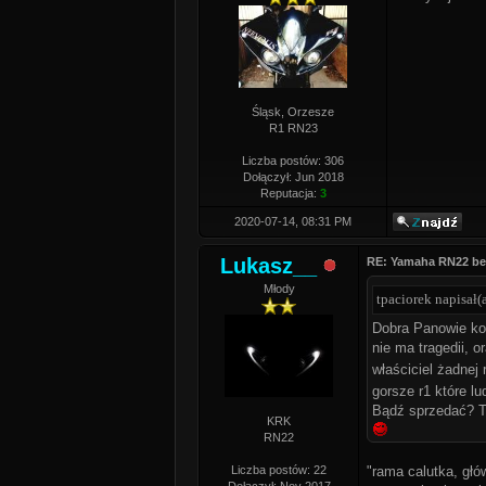
Śląsk, Orzesze
R1 RN23
Liczba postów: 306
Dołączył: Jun 2018
Reputacja:
3
2020-07-14, 08:31 PM
Lukasz__
RE: Yamaha RN22 be
Młody
tpaciorek napisał(a
Dobra Panowie kon
nie ma tragedii, o
właściciel żadnej 
gorsze r1 które lu
Bądź sprzedać? To
KRK
RN22
Liczba postów: 22
"rama calutka, głó