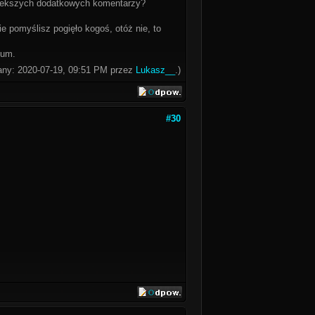
 wiekszych dodatkowych komentarzy?
ie pomyślisz pogięło kogoś, otóż nie, to
ium.
wany: 2020-07-19, 09:51 PM przez
Lukasz__
.)
#30