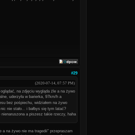
#29
(2020-07-14, 07:57 PM)
 oglądać, na zdjęciu wygląda źle a na żywo
malne, uderzyła w barierka, 97km/h a
tresu bez pośpiechu, widziałem na żywo
nic nie stało... i bałbys się tym latać?
e nienaruszona a piszesz takie rzeczy, haha
le a na żywo nie ma tragedii" przepraszam