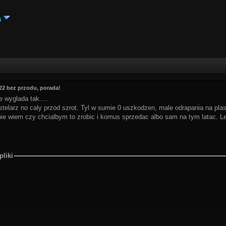
i
2 bez przodu, porada!
e wyglada tak....
stelarz no caly przod szrot. Tyl w sumie 0 uszkodzen, male odrapania na plas
nie wiem czy chcialbym to zrobic i komus sprzedac albo sam na tym latac. L
pliki