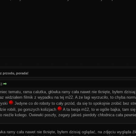
z przodu, porada!
):
iec tematu, rama calutka, główka ramy cała nawet nie tknięte, byłem dzisiaj
raz widziałem filmik z wypadku na tej rn22. A że lagi wyrzuciło, to chyba nor
ryski
Jedyne co do roboty to cały przód, da się to spokojnie zrobić bez s
dzie robili, po gorszych kolizjach
A ta twoja rn12, to w ogóle bajka, tam się 
 nieźle kolego. Owiewki poszły, zegary jakieś pierdoły chłodnica cała pewni
wka ramy cała nawet nie tknięte, byłem dzisiaj oglądać, na zdjęciu wygląda ź