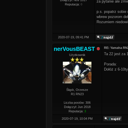
Dołączył: Nov 2017
za pytanie ale zm
Reputacja:
0
p.s. popatrz sobie
wbrew pozorom deli
Rozumiem niedowier
2020-07-19, 09:41 PM
nerVousBEAST
RE: Yamaha RN2
Ta 22 jest za 1
Użytkownik
Porada:
Dołóż z 6-10t
Śląsk, Orzesze
R1 RN23
Liczba postów: 306
Dołączył: Jun 2018
Reputacja:
3
2020-07-19, 10:04 PM