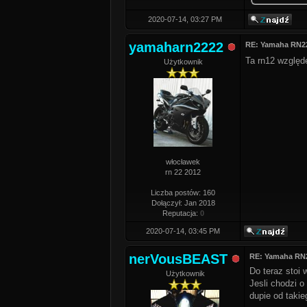
2020-07-14, 03:27 PM
yamaharn2222
RE: Yamaha RN22
Ta rn12 względ
Użytkownik
włocławek
rn 22 2012
Liczba postów: 160
Dołączył: Jan 2018
Reputacja:
0
2020-07-14, 03:45 PM
nerVousBEAST
RE: Yamaha RN2
Do teraz stoi 
Użytkownik
Jesli chodzi o
dupie od takie