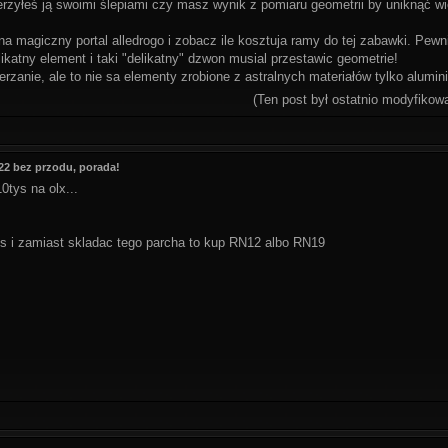
ierzyłeś ją swoimi ślepiami czy masz wynik z pomiaru geometrii by uniknąć
 na magiczny portal alledrogo i zobacz ile kosztuja ramy do tej zabawki. Pewn
katny element i taki "delikatny" dzwon musial przestawic geometrie!
zanie, ale to nie sa elementy zrobione z astralnych materiałów tylko alumin
(Ten post był ostatnio modyfiko
2 bez przodu, porada!
0tys na olx...
ys i zamiast skladac tego parcha to kup RN12 albo RN19