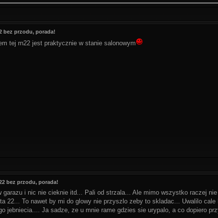
 bez przodu, porada!
em tej rn22 jest praktycznie w stanie salonowym
2 bez przodu, porada!
w garazu i nic nie cieknie itd... Pali od strzala... Ale mimo wszystko raczej ni
 ta 22... To nawet by mi do glowy nie przyszlo zeby to skladac... Uwalilo cale 
go jebniecia.... Ja sadze, ze u mnie rame gdzies sie urypalo, a co dopiero prz