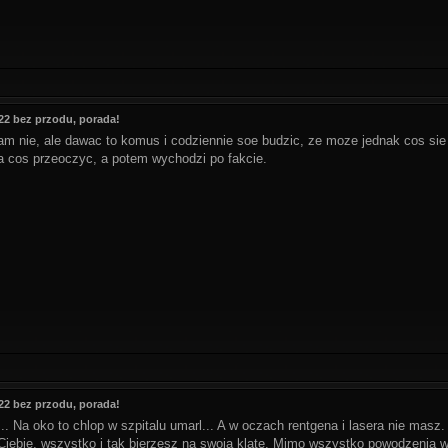
2 bez przodu, porada!
m nie, ale dawac to komus i codziennie soe budzic, ze moze jednak cos sie p
cos przeoczyc, a potem wychodzi po fakcie.
2 bez przodu, porada!
... Na oko to chlop w szpitalu umarl... A w oczach rentgena i lasera nie masz. 
iebie, wszystko i tak bierzesz na swoja klate. Mimo wszystko powodzenia w k