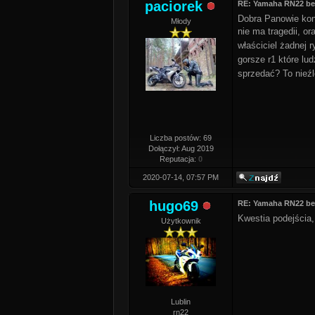
paciorek
RE: Yamaha RN22 be
Dobra Panowie koni
Młody
nie ma tragedii, or
właściciel żadnej 
gorsze r1 które lud
sprzedać? To nieźl
Liczba postów: 69
Dołączył: Aug 2019
Reputacja:
0
2020-07-14, 07:57 PM
hugo69
RE: Yamaha RN22 be
Kwestia podejścia,
Użytkownik
Lublin
rn22