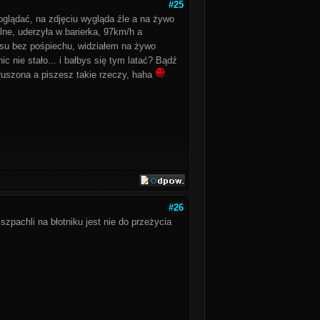
#25
oglądać, na zdjęciu wygląda źle a na żywo
alne, uderzyła w barierka, 97km/h a
resu bez pośpiechu, widziałem na żywo
ic nie stało... i bałbys się tym latać? Bądź
aruszona a piszesz takie rzeczy, haha
#26
zpachli na błotniku jest nie do przeżycia