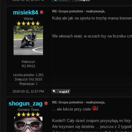
misiek84
RE: Grupa południe - reaktywacja.
Kuba ale jak na sporta to trochę marna kierow
Wariat
We włosach wiatr, w oczach łzy na liczniku czt
Kałuszyn
R1 RN12
Liczba postów: 1,351
Dołączył: Oct 2015
Reputacja:
2
2018-03-11, 11:57 PM
shogun_zag
RE: Grupa południe - reaktywacja.
... ale łokcie przy ciele
Geriatric Team
Kurde!!! Cały dzień znajomi przysyłają mi foty
Ale trzymam się dzielnie ... jeszcze z 2 tygod