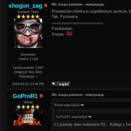
shogun_zag
RE: Grupa południe - reaktywacja.
Przeważnie zbiórka w uzgodnionym punkcie, któ
Geriatric Team
Tak, Pyrzowice
======================
Pozdrawiam
Piotrek
Sosnowiec
motóry 1 i pół
Liczba postów: 2,045
Dołączył: Nov 2016
Reputacja:
2
2018-03-22, 07:46 PM
GoProR1
RE: Grupa południe - reaktywacja.
Wariat
Ratm napisał(a):
GoProR1 napisał(a):
Ci polatały dwie niebieskie R1... Kolega z for