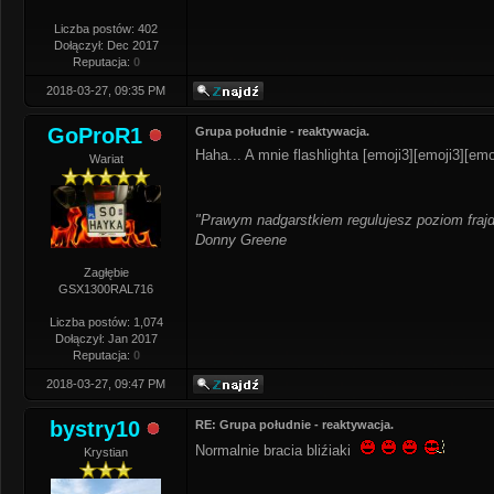
Liczba postów: 402
Dołączył: Dec 2017
Reputacja:
0
2018-03-27, 09:35 PM
GoProR1
Grupa południe - reaktywacja.
Haha... A mnie flashlighta [emoji3][emoji3][emo
Wariat
"Prawym nadgarstkiem regulujesz poziom frajd
Donny Greene
Zagłębie
GSX1300RAL716
Liczba postów: 1,074
Dołączył: Jan 2017
Reputacja:
0
2018-03-27, 09:47 PM
bystry10
RE: Grupa południe - reaktywacja.
Normalnie bracia bliźiaki
Krystian