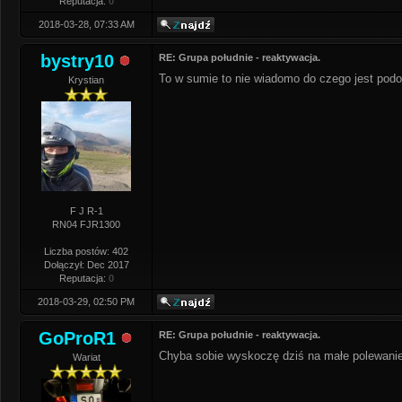
Reputacja:
0
2018-03-28, 07:33 AM
bystry10
RE: Grupa południe - reaktywacja.
To w sumie to nie wiadomo do czego jest po
Krystian
F J R-1
RN04 FJR1300
Liczba postów: 402
Dołączył: Dec 2017
Reputacja:
0
2018-03-29, 02:50 PM
GoProR1
RE: Grupa południe - reaktywacja.
Chyba sobie wyskoczę dziś na małe polewanie
Wariat