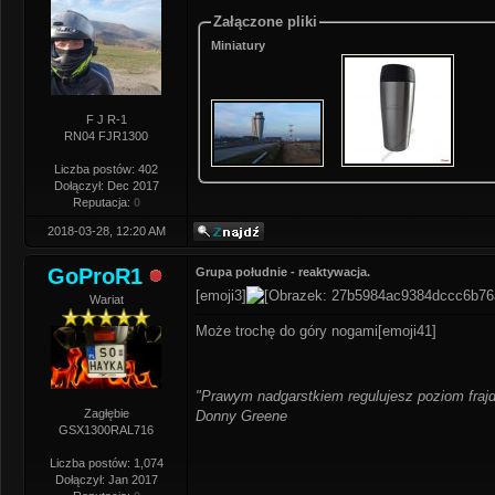
Załączone pliki
Miniatury
F J R-1
RN04 FJR1300
Liczba postów: 402
Dołączył: Dec 2017
Reputacja:
0
2018-03-28, 12:20 AM
GoProR1
Grupa południe - reaktywacja.
[emoji3]
Wariat
Może trochę do góry nogami[emoji41]
"Prawym nadgarstkiem regulujesz poziom frajd
Zagłębie
Donny Greene
GSX1300RAL716
Liczba postów: 1,074
Dołączył: Jan 2017