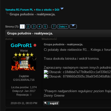
Yamaha R1 Forum PL
»
Kto z okolic
»
Dół
Grupa południe - reaktywacja.
Strony (7):
1
2
3
4
5
...
7
Dalej »
Grupa południe - reaktywacja.
Autor
Wiadomość
GoProR1
Grupa południe - reaktywacja.
Ci polatały dwie niebieskie R1... Kolega z foru
Wariat
Trasa dookoła lotniska i wokół komina.
Zapraszamy nastepnym razem innych południ
Zagłębie
GSX1300RAL716
Liczba postów: 1,074
"Prawym nadgarstkiem regulujesz poziom frajd
Dołączył: Jan 2017
Reputacja:
0
Donny Greene
2018-03-11, 08:03 PM