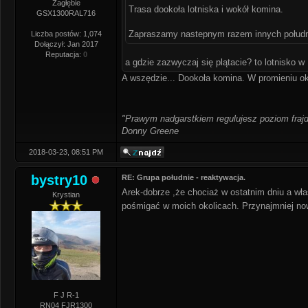
Zagłębie
Trasa dookoła lotniska i wokół komina.
GSX1300RAL716
Zapraszamy nastepnym razem innych połudn
Liczba postów: 1,074
Dołączył: Jan 2017
Reputacja:
0
a gdzie zazwyczaj się plątacie? to lotnisko 
A wszędzie... Dookoła komina. W promieniu o
"Prawym nadgarstkiem regulujesz poziom frajd
Donny Greene
2018-03-23, 08:51 PM
bystry10
RE: Grupa południe - reaktywacja.
Arek-dobrze ,że chociaż w ostatnim dniu a wł
Krystian
pośmigać w moich okolicach. Przynajmniej no
F J R-1
RN04 FJR1300