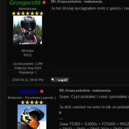
Grzegorz86
RE: Grupa południe - reaktywacja.
Ja też dzisiaj wyciągnąłem moto z garażu i n
Administrator
Wrocław
RN12
Liczba postów: 1,289
Dołączył: Aug 2015
Reputacja:
2
2018-03-11, 08:42 PM
Koczis
RE: Grupa południe - reaktywacja.
Super. Czyli polatałeś i zaraz sprzedałeś
Moderator - Forumowa Legenda :)
Ja dziś zamiast na moto to tak se polat
---
Jawa TS350 > XJ600s > FZS600 > RN12