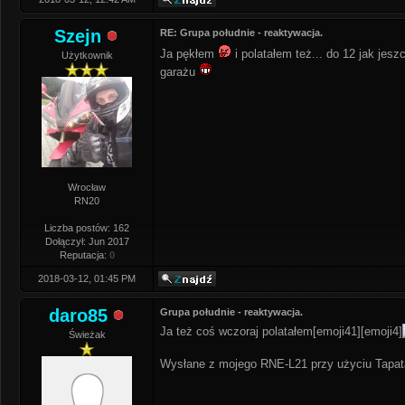
Szejn
RE: Grupa południe - reaktywacja.
Ja pękłem
i polatałem też... do 12 jak jes
Użytkownik
garażu
Wrocław
RN20
Liczba postów: 162
Dołączył: Jun 2017
Reputacja:
0
2018-03-12, 01:45 PM
daro85
Grupa południe - reaktywacja.
Ja też coś wczoraj polatałem[emoji41][emoji4]
Świeżak
Wysłane z mojego RNE-L21 przy użyciu Tapat