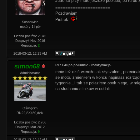
Jutro se przy moto jeszcze podłube, bo turbo
======================
Pozdrawiam
Piotrek
Sosnowiec
motóry 1 i pół
Liczba postów: 2,045
Dołączył: Nov 2016
Reputacja:
2
2018-03-12, 12:23 AM
simon68
RE: Grupa południe - reaktywacja.
mnie też dziś wierciło jak słyszałem, przecin
Administrator
se moto, zmieniłem w końcu napinasz rozrządu
tygodnie...i tak se połaziłem obok niego, w mi
na słuchaniu silników w oddali....
Oświęcim
RN22,SX450,dzik
Liczba postów: 2,766
Dołączył: Mar 2012
Reputacja:
9
2018-03-12, 12:42 AM