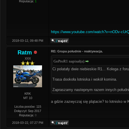
Reputacja:
1
https://www.youtube.com/watch?v=nODv-cUr
2018-03-12, 09:48 PM
Ratm
RE: Grupa południe - reaktywacja.
XXX
GoProR1 napisał(a):
Ci polatały dwie niebieskie R1... Kolega z foru
Trasa dookoła lotniska i wokół komina.
Zapraszamy nastepnym razem innych połudn
KRK
MT 10
a gdzie zazwyczaj się plątacie? to lotnisko w
Liczba postów: 115
Dołączył: Sep 2017
Reputacja:
0
2018-03-22, 07:27 PM