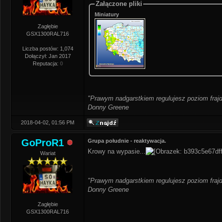
Załączone pliki
Miniatury
Zagłębie
GSX1300RAL716
Liczba postów: 1,074
Dołączył: Jan 2017
Reputacja:
0
"Prawym nadgarstkiem regulujesz poziom frajd
Donny Greene
2018-04-02, 01:56 PM
GoProR1
Grupa południe - reaktywacja.
Krowy na wypasie...
Wariat
"Prawym nadgarstkiem regulujesz poziom frajd
Donny Greene
Zagłębie
GSX1300RAL716