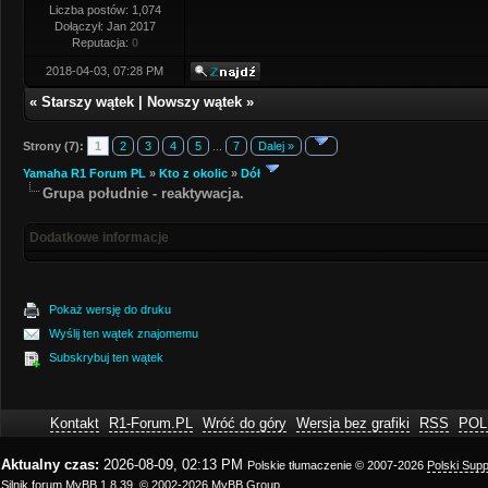
Liczba postów: 1,074
Dołączył: Jan 2017
Reputacja:
0
2018-04-03, 07:28 PM
«
Starszy wątek
|
Nowszy wątek
»
Strony (7):
1
2
3
4
5
...
7
Dalej »
Yamaha R1 Forum PL
»
Kto z okolic
»
Dół
Grupa południe - reaktywacja.
Dodatkowe informacje
Pokaż wersję do druku
Wyślij ten wątek znajomemu
Subskrybuj ten wątek
Kontakt
R1-Forum.PL
Wróć do góry
Wersja bez grafiki
RSS
POL
Aktualny czas:
2026-08-09, 02:13 PM
Polskie tłumaczenie © 2007-2026
Polski Sup
Silnik forum
MyBB 1.8.39
, © 2002-2026
MyBB Group
.