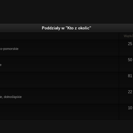
Poddziały w "Kto z okolic"
Wątk
25
ko-pomorskie
50
ie
81
22
e, dolnośląskie
10