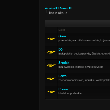
Yamaha R1 Forum PL
Kto z okolic
Dział
Góra
pomorskie, warmińsko-mazurskie, kujaws
Dół
małopolskie, podkarpackie, śląskie, opolsk
Środek
mazowieckie, łódzkie, świętokrzyskie
Lewo
zachodniopomorskie, lubuskie, wielkopolski
Prawo
lubelskie, podlaskie