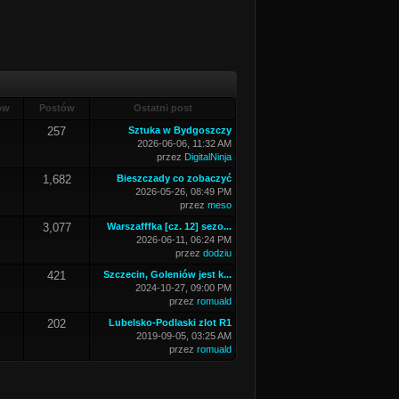
ów
Postów
Ostatni post
257
Sztuka w Bydgoszczy
2026-06-06, 11:32 AM
przez
DigitalNinja
1,682
Bieszczady co zobaczyć
2026-05-26, 08:49 PM
przez
meso
3,077
Warszafffka [cz. 12] sezo...
2026-06-11, 06:24 PM
przez
dodziu
421
Szczecin, Goleniów jest k...
2024-10-27, 09:00 PM
przez
romuald
202
Lubelsko-Podlaski zlot R1
2019-09-05, 03:25 AM
przez
romuald