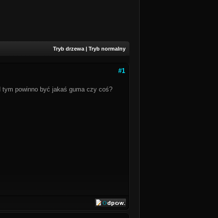
Tryb drzewa
|
Tryb normalny
#1
od tym powinno być jakaś guma czy coś?