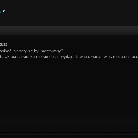
i
RN12
apisać jak seryjnie był montowany?
tu wkręconą śrubkę i to się obija i wydaje dziwne dźwięki, wiec może coś p