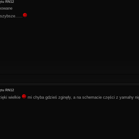
ętu RN12
umowane
 szybsze......
ętu RN12
zięki wielkie
mi chyba gdzieś zginęły, a na schemacie części z yamahy ni