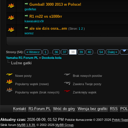
Gumball 3000 2013 w Polsce!
godlefas
R1 rn22 vs s1000rr
kawasakizx9r
ale sie dzis osra...em
(Stron:
1
2
)
wonsz
Strony (54):
« Wstecz
1
...
36
37
38
39
40
...
54
Dalej »
Yamaha R1 Forum PL
»
Dookoła koła
Luźne gatki
Nowe posty
Brak nowych postów
Popularny wątek (nowe)
Zawiera Twoje posty
Popularny wątek (brak nowych)
Zamknięty wątek
Kontakt
R1-Forum.PL
Wróć do góry
Wersja bez grafiki
RSS
POL
Aktualny czas:
2026-08-09, 01:52 PM
Polskie tłumaczenie © 2007-2026
Polski Sup
Silnik forum
MyBB 1.8.39
, © 2002-2026
MyBB Group
.