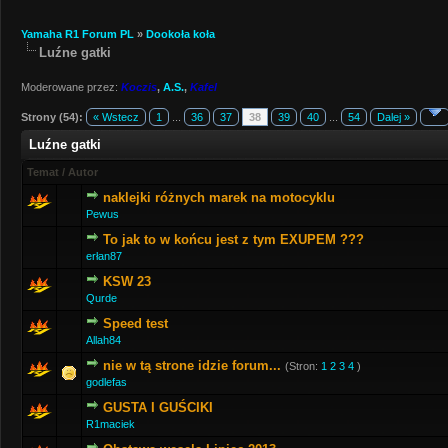
Yamaha R1 Forum PL
»
Dookoła koła
Luźne gatki
Moderowane przez:
Koczis
,
A.S.
,
Kafel
Strony (54):
« Wstecz
1
...
36
37
38
39
40
...
54
Dalej »
Luźne gatki
Temat
/
Autor
naklejki różnych marek na motocyklu
Pewus
To jak to w końcu jest z tym EXUPEM ???
erłan87
KSW 23
Qurde
Speed test
Allah84
nie w tą strone idzie forum...
(Stron:
1
2
3
4
)
godlefas
GUSTA I GUŚCIKI
R1maciek