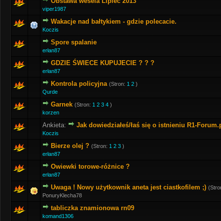
Obstawa wesela Lipiec 2013
viper1987
Wakacje nad bałtykiem - gdzie polecacie.
Koczis
Spore spalanie
erłan87
GDZIE ŚWIECE KUPUJECIE ? ? ?
erłan87
Kontrola policyjna
(Stron:
1
2
)
Qurde
Garnek
(Stron:
1
2
3
4
)
korzen
Ankieta:
Jak dowiedziałeś/łaś się o istnieniu R1-Forum.
Koczis
Bierze olej ?
(Stron:
1
2
3
)
erłan87
Owiewki torowe-różnice ?
erłan87
Uwaga ! Nowy użytkownik aneta jest ciastkofilem ;)
(Stro
PonuryKlecha78
tabliczka znamionowa rn09
komand1306