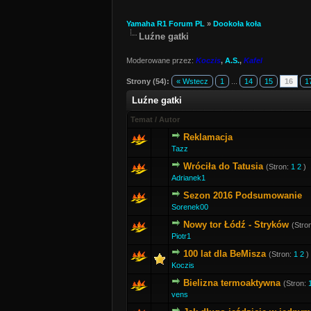
Yamaha R1 Forum PL
»
Dookoła koła
Luźne gatki
Moderowane przez:
Koczis
,
A.S.
,
Kafel
Strony (54):
« Wstecz
1
...
14
15
16
1
Luźne gatki
Temat
/
Autor
Reklamacja
Tazz
Wróciła do Tatusia
(Stron:
1
2
)
Adrianek1
Sezon 2016 Podsumowanie
Sorenek00
Nowy tor Łódź - Stryków
(Stro
Piotr1
100 lat dla BeMisza
(Stron:
1
2
)
Koczis
Bielizna termoaktywna
(Stron:
vens