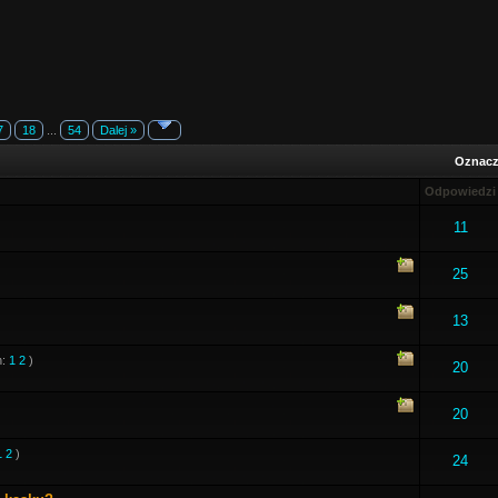
7
18
...
54
Dalej »
Oznacz 
Odpowiedzi
11
25
13
n:
1
2
)
20
20
1
2
)
24