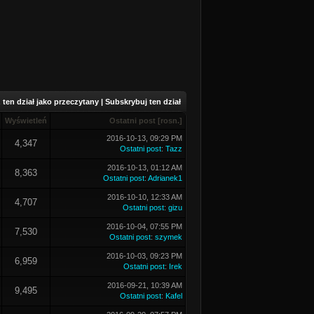
ten dział jako przeczytany
|
Subskrybuj ten dział
Wyświetleń
Ostatni post
[
rosn.
]
2016-10-13, 09:29 PM
4,347
Ostatni post
:
Tazz
2016-10-13, 01:12 AM
8,363
Ostatni post
:
Adrianek1
2016-10-10, 12:33 AM
4,707
Ostatni post
:
gizu
2016-10-04, 07:55 PM
7,530
Ostatni post
:
szymek
2016-10-03, 09:23 PM
6,959
Ostatni post
:
Irek
2016-09-21, 10:39 AM
9,495
Ostatni post
:
Kafel