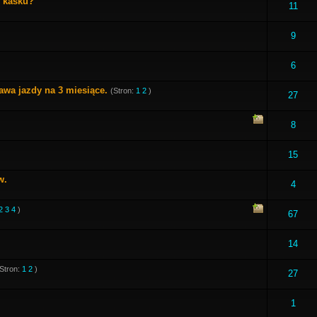
m kasku?
11
9
6
rawa jazdy na 3 miesiące.
(Stron:
1
2
)
27
8
15
w.
4
2
3
4
)
67
14
(Stron:
1
2
)
27
1