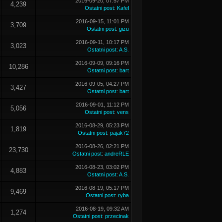
2016-09-20, 07:57 PM
4,239
Ostatni post
:
Kafel
2016-09-15, 11:01 PM
3,709
Ostatni post
:
gizu
2016-09-11, 10:17 PM
3,023
Ostatni post
:
A.S.
2016-09-09, 09:16 PM
10,286
Ostatni post
:
bart
2016-09-05, 04:27 PM
3,427
Ostatni post
:
bart
2016-09-01, 11:12 PM
5,056
Ostatni post
:
vens
2016-08-29, 05:23 PM
1,819
Ostatni post
:
pajak72
2016-08-26, 02:21 PM
23,730
Ostatni post
:
andreRLE
2016-08-23, 03:02 PM
4,883
Ostatni post
:
A.S.
2016-08-19, 05:17 PM
9,469
Ostatni post
:
ryba
2016-08-19, 09:32 AM
1,274
Ostatni post
:
przecinak