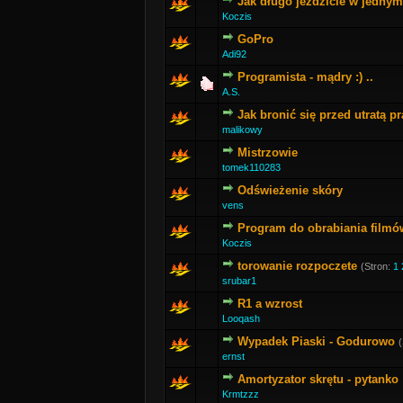
Jak długo jeździcie w jedny
Koczis
GoPro
Adi92
Programista - mądry :) ..
A.S.
Jak bronić się przed utratą p
malikowy
Mistrzowie
tomek110283
Odświeżenie skóry
vens
Program do obrabiania filmó
Koczis
torowanie rozpoczete
(Stron:
1
srubar1
R1 a wzrost
Looqash
Wypadek Piaski - Godurowo
ernst
Amortyzator skrętu - pytanko
Krmtzzz