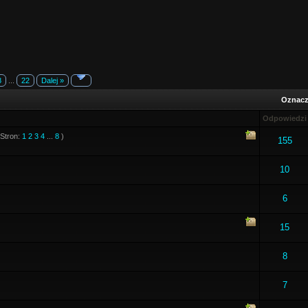
8
...
22
Dalej »
Oznacz 
Odpowiedzi
(Stron:
1
2
3
4
...
8
)
155
10
6
15
8
7