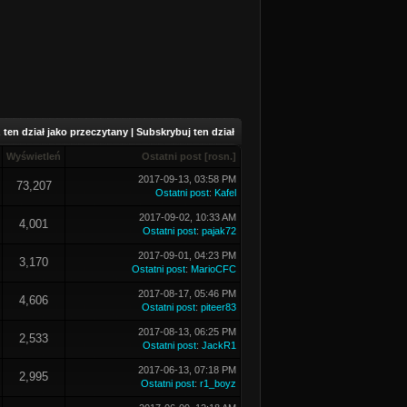
ten dział jako przeczytany
|
Subskrybuj ten dział
Wyświetleń
Ostatni post
[
rosn.
]
2017-09-13, 03:58 PM
73,207
Ostatni post
:
Kafel
2017-09-02, 10:33 AM
4,001
Ostatni post
:
pajak72
2017-09-01, 04:23 PM
3,170
Ostatni post
:
MarioCFC
2017-08-17, 05:46 PM
4,606
Ostatni post
:
piteer83
2017-08-13, 06:25 PM
2,533
Ostatni post
:
JackR1
2017-06-13, 07:18 PM
2,995
Ostatni post
:
r1_boyz