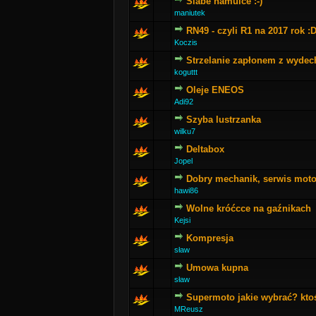
Slabe hamulce :-)
maniutek
RN49 - czyli R1 na 2017 rok :
Koczis
Strzelanie zapłonem z wydec
koguttt
Oleje ENEOS
Adi92
Szyba lustrzanka
wilku7
Deltabox
Jopel
Dobry mechanik, serwis moto
hawi86
Wolne króćcce na gaźnikach
Kejsi
Kompresja
sław
Umowa kupna
sław
Supermoto jakie wybrać? kto
MReusz