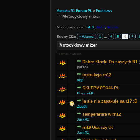
Yamaha R1 Forum PL
»
Podstawy
Motocyklowy mixer
Moderowane przez:
A.S.
,
Kafel
,
Koczis
Strony (22):
« Wstecz
1
...
4
5
6
7
Motocyklowy mixer
Temat
/
Autor
Dobre Klocki Do naszych R1
patison
instrukcja rn12
algo
SKLEPMOTO46.PL
PrzemekR
ja się nie zapakuje na r1? :D
Żbiq88
Temperarura w rn12
JackR1
rn19 Usa czy Ue
JackR1