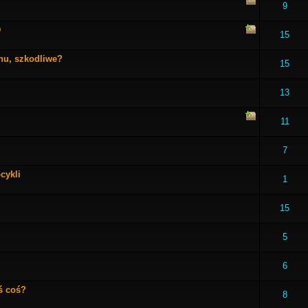
9
D
15
hu, szkodliwe?
15
13
11
7
cykli
1
15
5
6
ś coś?
8