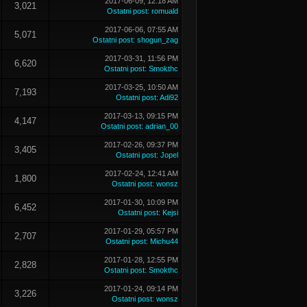
2017-06-09, 12:18 AM
3,021
Ostatni post
:
romuald
2017-06-06, 07:55 AM
5,071
Ostatni post
:
shogun_zag
2017-03-31, 11:56 PM
6,620
Ostatni post
:
Smokthc
2017-03-25, 10:50 AM
7,193
Ostatni post
:
Adi92
2017-03-13, 09:15 PM
4,147
Ostatni post
:
adrian_00
2017-02-26, 09:37 PM
3,405
Ostatni post
:
Jopel
2017-02-24, 12:41 AM
1,800
Ostatni post
:
wonsz
2017-01-30, 10:09 PM
6,452
Ostatni post
:
Kejsi
2017-01-29, 05:57 PM
2,707
Ostatni post
:
Michu44
2017-01-28, 12:55 PM
2,828
Ostatni post
:
Smokthc
2017-01-24, 09:14 PM
3,226
Ostatni post
:
wonsz