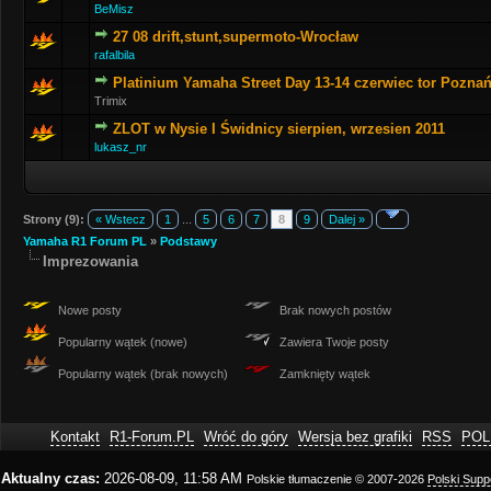
BeMisz
27 08 drift,stunt,supermoto-Wrocław
rafalbila
Platinium Yamaha Street Day 13-14 czerwiec tor Pozna
Trimix
ZLOT w Nysie I Świdnicy sierpien, wrzesien 2011
lukasz_nr
Strony (9):
« Wstecz
1
...
5
6
7
8
9
Dalej »
Yamaha R1 Forum PL
»
Podstawy
Imprezowania
Nowe posty
Brak nowych postów
Popularny wątek (nowe)
Zawiera Twoje posty
Popularny wątek (brak nowych)
Zamknięty wątek
Kontakt
R1-Forum.PL
Wróć do góry
Wersja bez grafiki
RSS
POL
Aktualny czas:
2026-08-09, 11:58 AM
Polskie tłumaczenie © 2007-2026
Polski Sup