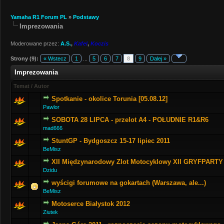
Yamaha R1 Forum PL
»
Podstawy
Imprezowania
Moderowane przez:
A.S.
,
Kafel
,
Koczis
Strony (9):
« Wstecz
1
...
5
6
7
8
9
Dalej »
Imprezowania
Temat
/
Autor
Spotkanie - okolice Torunia [05.08.12]
Pawlor
SOBOTA 28 LIPCA - przelot A4 - POŁUDNIE R1&R6
mad666
StuntGP - Bydgoszcz 15-17 lipiec 2011
BeMisz
XII Międzynarodowy Zlot Motocyklowy XII GRYFPARTY 
Dzidu
wyścigi forumowe na gokartach (Warszawa, ale...)
BeMisz
Motoserce Białystok 2012
Ziutek