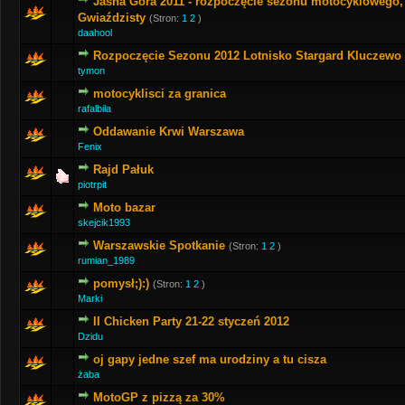
Jasna Góra 2011 - rozpoczęcie sezonu motocyklowego, 
Gwiaździsty
(Stron:
1
2
)
daahool
Rozpoczęcie Sezonu 2012 Lotnisko Stargard Kluczewo
tymon
motocyklisci za granica
rafalbila
Oddawanie Krwi Warszawa
Fenix
Rajd Pałuk
piotrpit
Moto bazar
skejcik1993
Warszawskie Spotkanie
(Stron:
1
2
)
rumian_1989
pomysł;):)
(Stron:
1
2
)
Marki
II Chicken Party 21-22 styczeń 2012
Dzidu
oj gapy jedne szef ma urodziny a tu cisza
żaba
MotoGP z pizzą za 30%