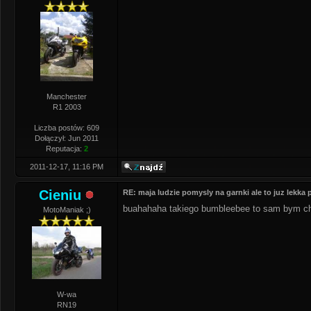
Manchester
R1 2003
Liczba postów: 609
Dołączył: Jun 2011
Reputacja:
2
2011-12-17, 11:16 PM
Cieniu
RE: maja ludzie pomysly na garnki ale to juz lekka
buahahaha takiego bumbleebee to sam bym c
MotoManiak ;)
W-wa
RN19