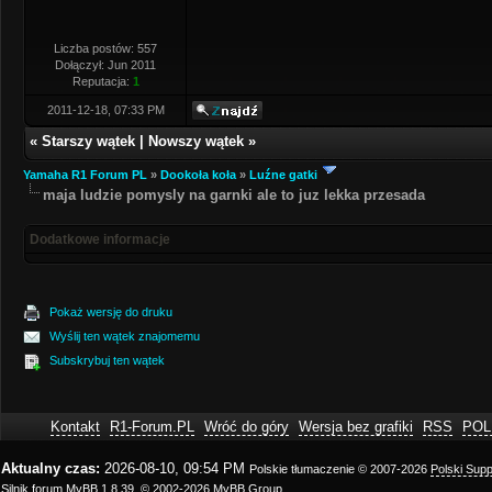
Liczba postów: 557
Dołączył: Jun 2011
Reputacja:
1
2011-12-18, 07:33 PM
«
Starszy wątek
|
Nowszy wątek
»
Yamaha R1 Forum PL
»
Dookoła koła
»
Luźne gatki
maja ludzie pomysly na garnki ale to juz lekka przesada
Dodatkowe informacje
Pokaż wersję do druku
Wyślij ten wątek znajomemu
Subskrybuj ten wątek
Kontakt
R1-Forum.PL
Wróć do góry
Wersja bez grafiki
RSS
POL
Aktualny czas:
2026-08-10, 09:54 PM
Polskie tłumaczenie © 2007-2026
Polski Sup
Silnik forum
MyBB 1.8.39
, © 2002-2026
MyBB Group
.