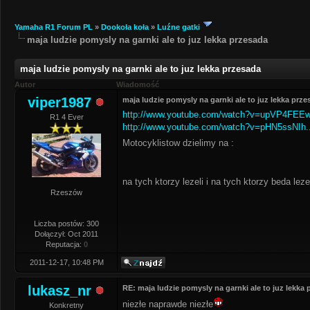
Yamaha R1 Forum PL
»
Dookoła koła
»
Luźne gatki
maja ludzie pomysly na garnki ale to juz lekka przesada
maja ludzie pomysly na garnki ale to juz lekka przesada
Autor
Wiadomość
viper1987
maja ludzie pomysly na garnki ale to juz lekka prze
http://www.youtube.com/watch?v=upVP4FEE
R1 4 Ever
http://www.youtube.com/watch?v=pHN5ssNIh..
Motocyklistow dzielimy na :
na tych ktorzy lezeli i na tych ktorzy beda lez
Rzeszów
Liczba postów: 300
Dołączył: Oct 2011
Reputacja:
0
2011-12-17, 10:48 PM
lukasz_nr
RE: maja ludzie pomysly na garnki ale to juz lekka
niezłe naprawde niezłe
Konkretny