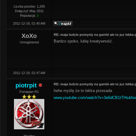
Liczba postów: 1,265
Dołączył: May 2011
Reputacja:
3
2011-12-18, 01:40 AM
XoXo
RE: maja ludzie pomysly na garnki ale to juz lekka
Bardzo spoko, lubię kreatywność.
Unregistered
2011-12-18, 01:47 AM
piotrpit
RE: maja ludzie pomysly na garnki ale to juz lekka
hehe myślę że to lekka przesada
Fortapian-R1
www.youtube.com/watch?v=3e6dCB1tTHs&feat