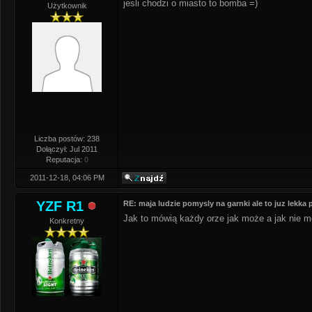
jesli chodzi o miasto to bomba =)
Użytkownik
Liczba postów: 238
Dołączył: Jul 2011
Reputacja:
0
2011-12-18, 04:06 PM
YZF R1
RE: maja ludzie pomysly na garnki ale to juz lekka
Jak to mówią każdy orze jak może a jak nie m
Konkretny