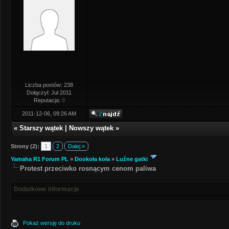
Liczba postów: 238
Dołączył: Jul 2011
Reputacja:
0
2011-12-06, 09:26 AM
«
Starszy wątek
|
Nowszy wątek
»
Strony (2):
1
2
Dalej »
Yamaha R1 Forum PL
»
Dookoła koła
»
Luźne gatki
Protest przeciwko rosnącym cenom paliwa
Dodatkowe informacje
Pokaż wersję do druku