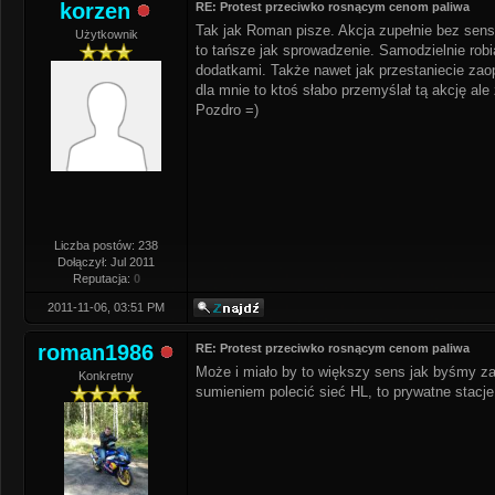
korzen
RE: Protest przeciwko rosnącym cenom paliwa
Tak jak Roman pisze. Akcja zupełnie bez sensu
Użytkownik
to tańsze jak sprowadzenie. Samodzielnie rob
dodatkami. Także nawet jak przestaniecie zaopa
dla mnie to ktoś słabo przemyślał tą akcję al
Pozdro =)
Liczba postów: 238
Dołączył: Jul 2011
Reputacja:
0
2011-11-06, 03:51 PM
roman1986
RE: Protest przeciwko rosnącym cenom paliwa
Może i miało by to większy sens jak byśmy 
Konkretny
sumieniem polecić sieć HL, to prywatne stacje,