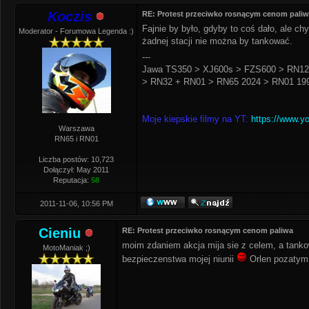
Koczis
RE: Protest przeciwko rosnącym cenom pali
Fajnie by było, gdyby to coś dało, ale c
Moderator - Forumowa Legenda :)
żadnej stacji nie można by tankować.
---
Jawa TS350 > XJ600s > FZS600 > RN12
> RN32 + RN01 > RN65 2024 > RN01 199
Moje kiepskie filmy na YT:
https://www.y
Warszawa
RN65 i RN01
Liczba postów: 10,723
Dołączył: May 2011
Reputacja:
58
2011-11-06, 10:56 PM
Cieniu
RE: Protest przeciwko rosnącym cenom paliwa
moim zdaniem akcja mija sie z celem, a tankow
MotoManiak ;)
bezpieczenstwa mojej niunii
Orlen pozatym 