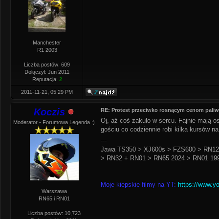
Manchester
R1 2003
Liczba postów: 609
Dołączył: Jun 2011
Reputacja:
2
2011-11-21, 05:29 PM
Koczis
RE: Protest przeciwko rosnącym cenom pali
Oj, aż coś zakuło w sercu. Fajnie mają o
Moderator - Forumowa Legenda :)
gościu co codziennie robi kilka kursów n
---
Jawa TS350 > XJ600s > FZS600 > RN12
> RN32 + RN01 > RN65 2024 > RN01 199
Moje kiepskie filmy na YT:
https://www.y
Warszawa
RN65 i RN01
Liczba postów: 10,723