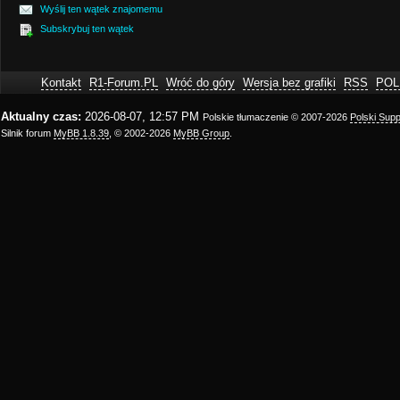
Wyślij ten wątek znajomemu
Subskrybuj ten wątek
Kontakt
R1-Forum.PL
Wróć do góry
Wersja bez grafiki
RSS
POL
Aktualny czas:
2026-08-07, 12:57 PM
Polskie tłumaczenie © 2007-2026
Polski Sup
Silnik forum
MyBB 1.8.39
, © 2002-2026
MyBB Group
.