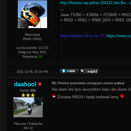
http://finanse.wp.pl/kat,104122,title,Be..
---
Jawa TS350 > XJ600s > FZS600 > RN12
> RN32 + RN01 > RN65 2024 > RN01 199
Warszawa
Moje kiepskie filmy na YT:
https://www.y
RN65 i RN01
Liczba postów: 10,723
Dołączył: May 2011
Reputacja:
58
2011-12-05, 02:34 PM
daahool
RE: Protest przeciwko rosnącym cenom paliwa
Nie wiem kto tym wszystkim kręci ale skoro ch
Kandō 感動
Zostanę NINJA i będę hodował lamy
Pleszew / Fabianów
RN 22