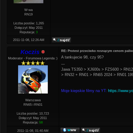
W-wa
RN19
Liczba postów: 1,265
Dołączył: May 2011
Reputacja:
3
2011-11-08, 12:26 AM
Koczis
RE: Protest przeciwko rosnącym cenom pali
A tankujecie 98, czy 95?
Moderator - Forumowa Legenda :)
---
Jawa TS350 > XJ600s > FZS600 > RN12
> RN32 + RN01 > RN65 2024 > RN01 199
Moje kiepskie filmy na YT:
https://www.y
Warszawa
RN65 i RN01
Liczba postów: 10,723
Dołączył: May 2011
Reputacja:
58
2011-11-08, 01:40 AM