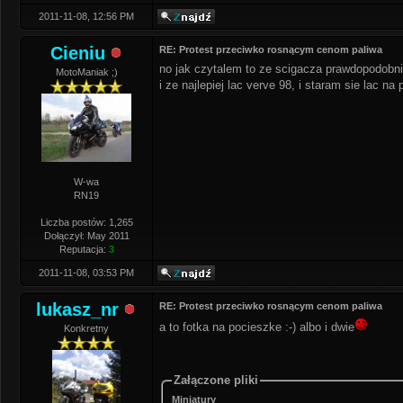
2011-11-08, 12:56 PM
Cieniu
RE: Protest przeciwko rosnącym cenom paliwa
no jak czytalem to ze scigacza prawdopodobni
MotoManiak ;)
i ze najlepiej lac verve 98, i staram sie lac na
W-wa
RN19
Liczba postów: 1,265
Dołączył: May 2011
Reputacja:
3
2011-11-08, 03:53 PM
lukasz_nr
RE: Protest przeciwko rosnącym cenom paliwa
a to fotka na pocieszke :-) albo i dwie
Konkretny
Załączone pliki
Miniatury