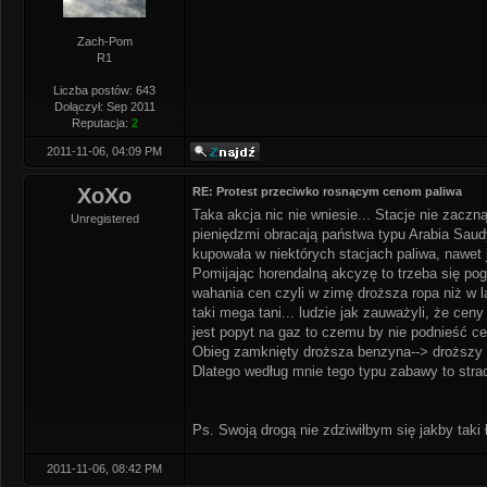
Zach-Pom
R1
Liczba postów: 643
Dołączył: Sep 2011
Reputacja:
2
2011-11-06, 04:09 PM
XoXo
RE: Protest przeciwko rosnącym cenom paliwa
Taka akcja nic nie wniesie... Stacje nie zacz
Unregistered
pieniędzmi obracają państwa typu Arabia Saudy
kupowała w niektórych stacjach paliwa, nawet j
Pomijając horendalną akcyzę to trzeba się pog
wahania cen czyli w zimę droższa ropa niż w l
taki mega tani... ludzie jak zauważyli, że cen
jest popyt na gaz to czemu by nie podnieść cen
Obieg zamknięty droższa benzyna--> droższy tr
Dlatego według mnie tego typu zabawy to stra
Ps. Swoją drogą nie zdziwiłbym się jakby taki ł
2011-11-06, 08:42 PM