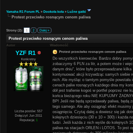
Yamaha R1 Forum PL
»
Dookoła koła
»
Luźne gatki
Protest przeciwko rosnącym cenom paliwa
Strony (2):
1
2
Dalej »
Protest przeciwko rosnącym cenom paliwa
Autor
Wiadomość
YZF R1
Protest przeciwko rosnącym cenom paliwa
Do wszystkich kierowców. Bardzo dobry pomysł
Konkretny
zobaczymy 6 PLN za litr, a potem może i więc
danym dniu", które było przeprowadzane kilka 
kontynuować akcji krzywdząc samych siebie rez
nich. Ale myśląc o tamtym pomyśle powstała id
cenach paliw rosnących każdego dnia my kon
dół jest trafienie kogoś w portfel poprzez ni
końca bieżącego roku NIE KUPUJMY ŻADNYCH 
BP! Jeśli nie będą sprzedawały paliwa, będą 
tego samego. Ale aby osiągnąć efekt musimy p
Liczba postów: 557
osiągnięcia. Czytaj dalej a dowiesz się jak d
Dołączył: Jun 2011
kolejnych dziesięciu (30 x 10 = 300) i każda n
Reputacja:
1
ludzi. Jeśli każda z nich wyśle do kolejnych 
paliwa na stacjach ORLEN i LOTOS. To jest ogó