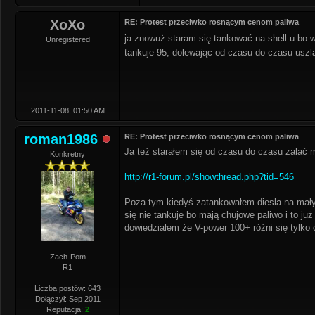
XoXo
RE: Protest przeciwko rosnącym cenom paliwa
ja znowuż staram się tankować na shell-u bo w
Unregistered
tankuje 95, dolewając od czasu do czasu uszl
2011-11-08, 01:50 AM
roman1986
RE: Protest przeciwko rosnącym cenom paliwa
Ja też starałem się od czasu do czasu zalać 
Konkretny
http://r1-forum.pl/showthread.php?tid=546
Poza tym kiedyś zatankowałem diesla na małym 
się nie tankuje bo mają chujowe paliwo i to ju
dowiedziałem że V-power 100+ różni się tylko
Zach-Pom
R1
Liczba postów: 643
Dołączył: Sep 2011
Reputacja:
2