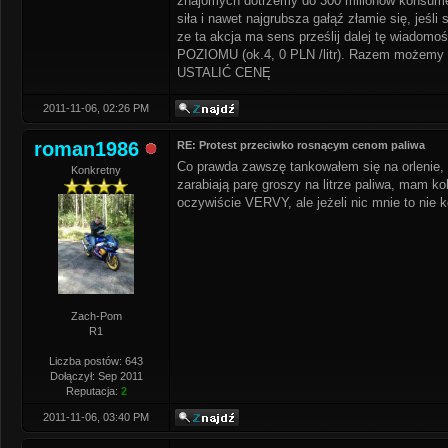
znajomych dotrzemy do 300 milionów konsument
siła i nawet najgrubsza gałąź złamie się, jeśl
ze ta akcja ma sens prześlij dalej tę
POZIOMU (ok.4, 0 PLN /litr). Razem możemy 
USTALIĆ CENĘ
2011-11-06, 02:26 PM
roman1986
RE: Protest przeciwko rosnącym cenom paliwa
Co prawda zawszę tankowałem się na orlenie, 
Konkretny
zarabiają parę groszy na litrze paliwa, mam ko
oczywiście VERVY, ale jeżeli nic mnie to nie 
Zach-Pom
R1
Liczba postów: 643
Dołączył: Sep 2011
Reputacja:
2
2011-11-06, 03:40 PM